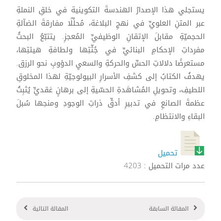
يستجلي هذا الإصدارُ الهندسةَ التكوينية في خلقِ النملةِ
عبر المتنِ العلويِّ في نهجِ البلاغة، مُحلِّلًا مفارقةَ الضآلةِ
الحجميّةِ مقابلَ الإتقانِ الوظيفيِّ المُعجزِ. يتتبّعُ البحثُ
مفرداتِ الإحكامِ البنائيِّ في جُثّتِها ولطافةِ هيئتِها،
مستعرضًا دلالاتِ الحسِّ والحركةِ والسعيِ الدؤوبِ نحو الرزق.
يهدفُ الكتابُ إلى كشفِ الأسرارِ البيولوجيّةِ لهذا المخلوقِ
اللطيفِ، وتحويلِ المُشاهَدةِ الحسّيةِ إلى برهانٍ عَقديٍّ يُثبِتُ
عظمةَ الصانعِ في تدبيرِ أدقِّ ذراتِ الوجودِ ومنحِها سُبلَ
البقاءِ والانتظامِ.
تحميل
عدد مرات التحميل : 4203
المقالة السابقة
المقالة التالية