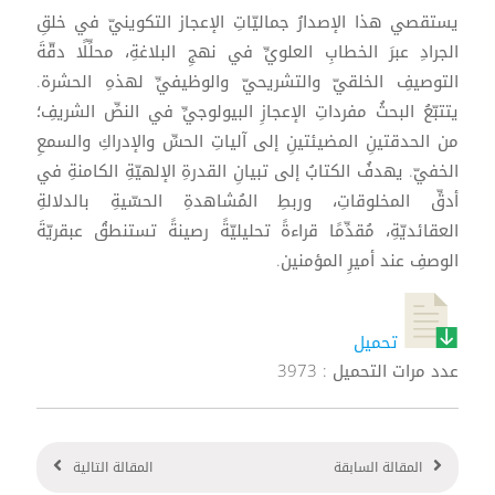
يستقصي هذا الإصدارُ جماليّاتِ الإعجاز التكوينيّ في خلقِ
الجرادِ عبرَ الخطابِ العلويِّ في نهجِ البلاغةِ، محلِّلًا دقّةَ
التوصيفِ الخلقيّ والتشريحيّ والوظيفيِّ لهذهِ الحشرة.
يتتبّعُ البحثُ مفرداتِ الإعجازِ البيولوجيِّ في النصِّ الشريفِ؛
من الحدقتينِ المضيئتينِ إلى آلياتِ الحسِّ والإدراكِ والسمعِ
الخفيّ. يهدفُ الكتابُ إلى تبيانِ القدرةِ الإلهيّةِ الكامنةِ في
أدقِّ المخلوقاتِ، وربطِ المُشاهدةِ الحسّيةِ بالدلالةِ
العقائديّةِ، مُقدِّمًا قراءةً تحليليّةً رصينةً تستنطقُ عبقريّةَ
الوصفِ عند أميرِ المؤمنين.
تحميل
عدد مرات التحميل : 3973
المقالة السابقة
المقالة التالية