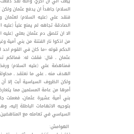
السلام) جاهداً ان يدفع عثمان ولكن 
فنقد علي (عليه السلام) لعثمان ول
الصادقة تجاهه لم يمنع علياً (عليه 
الا ان تلصق دم عثمان بعلي (عليه ال
من اذكوا نار الفتنة من بني أمية و
الحكم قوله «ما كان في القوم احد اد
فمناهضة علي (عليه السلام) ورفض
الهدف منه ـ على ما نعتقد ـ محاولة
ولكن الظروف السياسية أبت إلا أن 
أمرها من عامة المسلمين مما يتعارض 
بني أمية عشيرة عثمان، فعملت ج
بتوجيه الاتهامات الباطلة إليه، وه
السياسي في تعامله مع المناهضين لح
الهوامش: