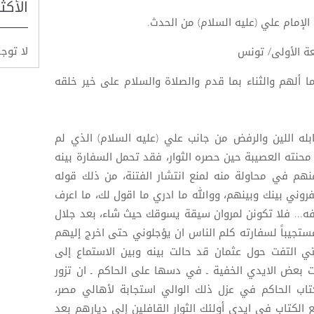
الأكث
 الإمام علي (عليه السلام) من الحدث.
لا توج
معة الأولى/ تونس
ا ألهم والثناء بما قدم والصلاة والسلام على خير خلقه
بله اللين والرفض من جانب علي (عليه السلام) الذي لم
 محنته العصيبة حين حصره الثوار، فقد تحمل السفارة بينه
هم في محاولة منه لمنع انتشار الفتنة، من ذلك قوله
وني بينك وبينهم، ووالله ما ادري ما اقول لك، ما اعرف
عرفه... فلا تكونن لمروان سيقة يسوقك حيث شاء، بعد جلال
ستجيباً لسفارته كلم الناس ان يؤجلوني حتى اخرج إليهم
ن البطانة التي التفت حول عثمان قد حالت بينه وبين الاستماع إلى
بعض الايدي الخفية ـ في دسها على الحاكم ـ ان تزور
تاب الحاكم في عزل ذلك الوالي استجابة لأهالي مصر،
الكتاب في ايدي أولئك الثوار القافلين إلى ديارهم بعد