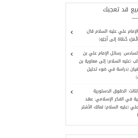
يع قد تعجبك
لإمام علي عليه السلام قال:
ْـمَرْءِ خُطَاهُ إلى أَجَلِهِ)
لسادس: رسائل الإمام علي بن
ب (عليه السلام) إلى معاوية بن
يان (دراسة في ضوء تحليل
)
لثالث: الحقوق الدستورية
ية في الفكر الإسلامي: عهد
علي (عليه السلام) لمالك الأشتر