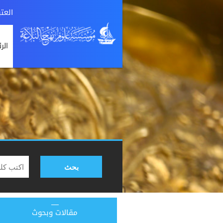
العت
الر
بحث
مقالات وبحوث