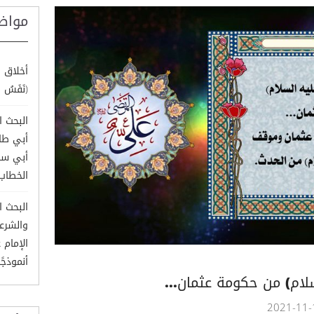
مواض
أخلاق ا
(نَفَسُ ال
البحث ا
أبي طال
أبي سف
الخطاب
البحث ا
والشرع
الإمام 
أنموذجًا
لام) من حكومة عثمان...