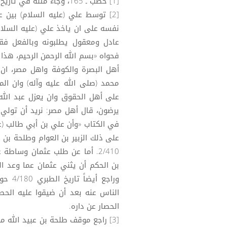
[1] خطب ـ 165، وجاء مثله في تاريخ الطبري 4/ 337، العقد الفريد 4/308.
[2] توسط علي (عليه السلام) بين
نفسه على ان ياخذ علي (عليه السلام
عادل ومعقول يطلبونه وبالفعل فق
فحواه «بسم الله الرحمن الرحيم، هذا
أهل البصرة والكوفة واهل مصر، ان 
محمد (صلى الله عليه وآله) وان ال
على أهل الحقوق وان يعزل عبد الل
يرضون، قال أهل مصر: نريد أن تولي ع
في الكتاب «وأن علي بن أبي طالب (ع
على ذلك الزبير بن العوام وطلحة بن 
2/410. أما عن طلب عثمان وساطة
وراجع
الناس عنه بعد أن ضيقوا عليه الحص
الحصار عن داره.
[3] راجع موقف طلحة بن عبيد الله م