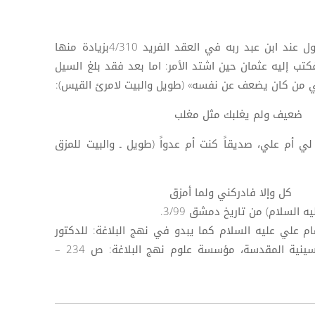
[5] خطب ـ 215. وورد مثل ذلك القول عند ابن عبد ربه في العقد الفريد 4/310بزيادة منها
كتب إليه عثمان حين اشتد الأمر: اما بعد فقد بلغ السيل
في من كان يضعف عن نفسه» (طويل والبيت لامرئ القيس):
يف ولم يغلبك مثل مغلب
ي أم علي، صديقاً كنت أم عدواً (طويل ـ والبيت للمزق
ل وإلا فادركني ولما أمزق
إمام علي عليه السلام كما يبدو في نهج البلاغة: للدكتور
خليل منصور العريّض، ط: العتبة الحسينية المقدسة، مؤسسة علوم نهج البلاغة: ص 234 –