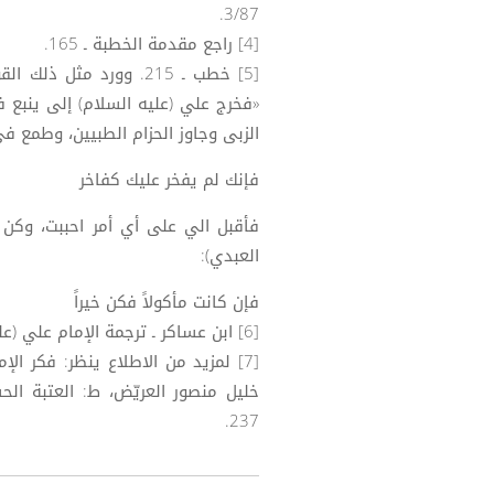
3/87.
[4] راجع مقدمة الخطبة ـ 165.
«فخرج علي (عليه السلام) إلى ينبع ف
الزبى وجاوز الحزام الطبيين، وطمع 
فإنك لم يفخر عليك كفاخر ضع
فأقبل الي على أي أمر احببت، وكن ل
العبدي):
فإن كانت مأكولاً فكن خيراً ك
[6] ابن عساكر ـ ترجمة الإمام علي (عليه السلام) من تاريخ دمشق 3/99.
[7] لمزيد من الاطلاع ينظر: فكر ال
237.