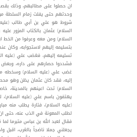
ان حصلوا على مطالبهم، وذلك بقصد ا
وحدتهم حتى يفلت زمام السلطة من 
شروط هو علي بن أبي طالب (عليه 
السلام) عثمان بالكتاب المزور عليه
السلام) ومن معه وعرفوا من الخط ان
بتسليمه إليهم لاستجوابه، وكان عن
غضب علي (عليه السلام) وسخطه من
إليه، فقد كان عثمان يظن وهو محصور
السلام) تحت اعينهم بالمدينة، خاصة 
(عليه السلام)، فتارة يطلب منه مبا
لطلب المعونة في الذب عنه، حتى ان ع
فقال لعبد الله بن عباس متبرما لما قد
يجعلني جملا ناضجاً بالغرب، اقبل وا