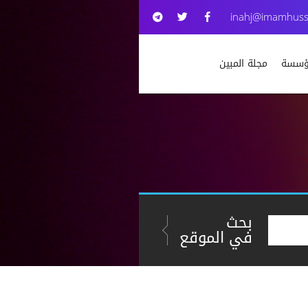
inahj@imamhuss
مؤسسة
مجلة المبين
بحث
في الموقع