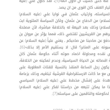
يبعث الي ان اخرج، والله لقد دفعت عنه حتى خشيت ان اكون اثماً»[5]، لقد حاول علي (عليه
تيار العنف كان اقوى من ان يصد.
سياسته، وارتياب عثمان في نوايا علي (عليه السلام)
السلام) من الدفاع عن عثمان، ولكن السياسة الملتوية ابت
سلام) وذلك بعد البيعة له بالخلافة مباشرة، لأن مصلحة
غيرهم من القريشيين تقتضي ذلك، فمما يؤثر عن مروان بن
فع عن صاحبنا من صاحبكم ـ يعني علياً (عليه السلام) عن
عثمان ـ قال: فقلت له: فمالكم تسبونه على المنابر؟ قال: لا يستقيم الأمر إلا بذلك»[6].
 نقده ومحاولة اخماد صوته أثناء حكومة عثمان كان
 اقصائه عن الحياة السياسية، وعدم تمكينه من الخلافة،
يكون رجل الساعة المنقذ بالنسبة للفئات المغلوبة على
مع ما كانت الارستقراطية القرشية تبتغيه، وذلك بزعامة
اهدة على إفشال مخطط علي (عليه السلام) السياسي
ذا ما يمكن تتبعه من دراستنا لفكر علي (عليه السلام)
كومته والناقمين على سياسته[7].