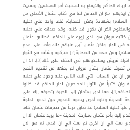
رباك الحاكم والايقاع به لتشتيت أمر المسلمين وتفتيت
ايديهم، مع ان الضامن لما في كتاب عثمان الأصلي من
السلام) بشهادة بعض الصحابة، فلما واجه علي (عليه
 والمختوم انكر ان يكون قد كتبه، وقد صدقه علي (عليه
 كاتبه مروان هو الذي زوره على الحاكم، فطالبوا عثمان
ده في الدار، ولكن عثمان أبى عليهم ذلك وأصر على عدم
تسليمه إليهم، فغضب علي (عليه السلام) ومن معه من الصحابة[2] فتركوه وشأنه مع الثوار
فشددوا حصارهم على داره، وبعض افراد قريش يساعدونهم في الخفاء على ذلك[3]، الا ان
 تصرف عثمان بشأن مروان لم يمنعه من تقديم النصح
 ان من الأسباب التي البت الناس عليه وجود علي (عليه
وان كثيراً من الثوار المحاصرين لدار الحاكم قد كانوا
يهتفون باسم علي (عليه السلام)، للخلافة[4]، مما ادى بعثمان إلى الحيرة بتصرفه إزاء علي
رحة المدينة وتارة أخرى يدعوه للقدوم حين تدعو الحاجة
لياً (عليه السلام) قد ضاق ذرعاً من تصرفات عثمان تلك،
م إليه بأمر عثمان بمبارحة المدينة «ما يريد عثمان الا ان
دبر، بعث الي ان اخرج، ثم بعث الي ان اقدم، ثم هو الان