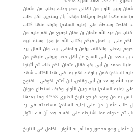
 عثمان وبين الثوار من اهالي مصر وذلك بطلب من عثمان
) منه عهداً غليظا وميثاقا مؤكداً بأن يستجيب لكل طلب
د افلحت وساطة علي (عليه السلام) وتولد عنها كتاب
 كتاب من عبد الله عثمان بن عفان لجميع من نقم عليه من
لكم علي ان اعمل فيكم بكتاب الله عز وجل وسنة نبيه
محروم يعطى والخائف يؤمن والمنفي يرد، وان المال يرد
ه بن سعد بن أبي السرح عن أهل مصر ويولى عليهم من
لينا محمد بن أبي بكر، فقال عثمان: لكم ذلك، ثم أثبتوا
ليه السلام) ضمن بالوفاء لهم بما في هذا الكتاب، شهد
عبيد الله وسعد بن أبي وقاص، ابن أعثم الكوفي ـ الفتوح
 علي (عليه السلام) بينه وبين الثوار، وكيف استطاع مروان
بن الحكم أن يثني عثمان عما وعد الناس به من وعود فراجع تاريخ الطبري 4/358 وما بعدها
 أيضاً تاريخ الطبري 4/180 حول طلب عثمان من علي (عليه السلام) مساعدته في رد
ار، ثم عدوله عما اشترطه على نفسه بعد أن فك الثوار
ن عثمان وهو محصور وما أمر به الثوار ـ الكامل في التاريخ