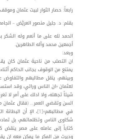
رابعاً: حصار الثوار لبيت عثمان وموقف
بقلم: د. جليل منصور العريَّض – الجا
الحمد لله على ما أنعم وله الشكر بم
أجمعين محمد وآله الطاهرين.
وبعد:
ان التصلب من ناحية عثمان كان يقا
يمتنع من الوقوف بجانب الحاكم أثناء
وبينهم، ينقل مطالبهم والتفاوض عن
لعثمان «ان الناس ورائي، وقد استسفر
شيئاً تجهله، ولا ادلك على أمر لا ت
السن وتقضي العمر... (فقال عثمان م
في مطالبهم»[1]، الإ أ
شكاوى الناس وتظلماتهم، بل تمادت 
كتاباً إلى عامله على مصر ينقض ك
ودبرت من المكر ما يمكن معه ان يقع 