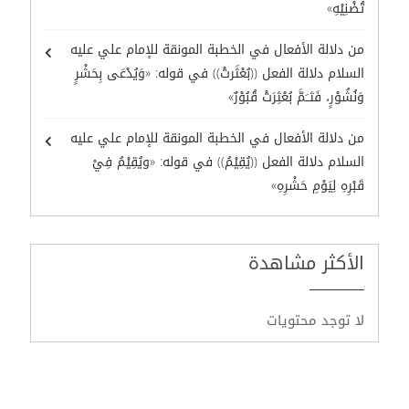
تُضْنِيْهِ»
من دلالة الأفعال في الخطبة المونقة للإمام علي عليه
السلام دلالة الفعل ((بُعْثَرتْ)) في قوله: «وَيُدْعَى بِحَشْرٍ
وَنُشُوْرٍ، فَثــَمَّ بُعْثِرَتْ قُبُوْرٌ»
من دلالة الأفعال في الخطبة المونقة للإمام علي عليه
السلام دلالة الفعل ((يُقِيْمُ)) في قوله: «ويُقِيْمُ فِيْ
قَبْرِهِ لِيَوْمِ حَشْرِهِ»
الأكثر مشاهدة
لا توجد محتويات