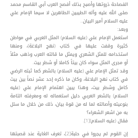
الفصاحة ذروتها وأصبح بذلك أفصح العرب أبي القاسم محمد
صلى الله عليه وآله الطيبين الطاهرين لا سيما الإمام علي
عليه السلام أمير البيان..
وبعد:
استعمل الإمام علي (عليه السلام) المثل العربي في مواطن
كثيرة وقفت عليها في كتاب (نهج البلاغة)، ومنها
استخدامه للمثل الشعري ويمثل ما قالته العرب وذهب مثلاً
أو مجرى المثل سواء كان بيتاً كاملا أو شطر بيت.
وقد تمثل الإمام علي (عليه السلام) بالشعر كما ثبته الرضي
في كتاب نهج البلاغة، وكان ما ذكره إحد عشر نصاً بين بيت
كامل وشطر بيت، وهذا يبين اهتمام الإمام علي (عليه
السلام) بالشعر العربي دليل استعماله له ومعرفته التامة
بنوعيته وأصالته لما له من قوة بيان، ذلك من خلال ما سئل
به من اشعر الشعراء؟
فقال (عليه السلام)[1].
إن القوم لم يجروا في حلبة[2]، تعرف الغاية عند قصبتها