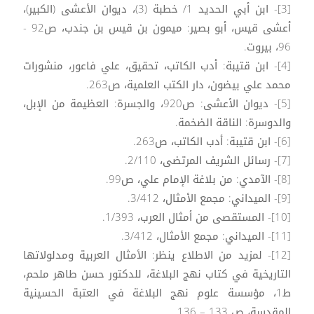
[3]- ابن أبي الحديد 1/ خطبة (3)، ديوان الأعشى (الكبير)،
أعشى قيس، أبو بصير: ميمون بن قيس بن جندب، ص92 -
96، بيروت.
[4]- ابن قتيبة: أدب الكاتب، تحقيق، علي فاعور، منشورات
محمد علي بيضون، دار الكتب العلمية، ص263.
[5]- ديوان الأعشى: ص920، والجسرة: العظيمة من الإبل،
والدوسرة: الناقة الضخمة.
[6]- ابن قتيبة: أدب الكاتب، ص263.
[7]- رسائل الشريف المرتضى، 2/110.
[8]- الآمدي: من بلاغة الإمام علي، ص99.
[9]- الميداني: مجمع الأمثال، 3/412.
[10]- المستقصى من أمثال العرب، 1/393.
[11]- الميداني: مجمع الأمثال، 3/412.
[12]- لمزيد من الاطلاع ينظر: الأمثال العربية ومدلولاتها
التاريخية في كتاب نهج البلاغة، للدكتور حسن طاهر ملحم،
ط1، مؤسسة علوم نهج البلاغة في العتبة الحسينية
المقدسة، ص 133 – 136.