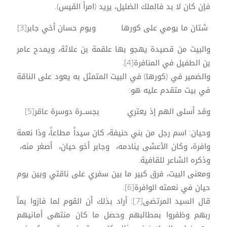
فإن كان لا بد فالملك الضليل، يريد (امرأ القيس).
شتان ما يومي على كورها ويوم حسان أخي جابر[3]
والبيت من قصيدة يهجو بها علقمة بن علاثة، ويمدح عامر
بن الطفيل في المنافرة[4].
والضمير في (كورها) في البيت المتمثل به يعود على الناقة
في بيت متقدم عليه هو:
وقد أسلى الهم إذ يعتري بجســرة دوسرة عاقر[5]
وحيان: اسم رجل من بني حنيفة، كان سيداً مطاعاً، وذا نعمة
وافرة، وكان الأعشى ينادمه، وجابر أخو حيان، أصغر منه،
وذكره الشاعر للقافية.
ومعنى البيت، فرق كبير ما بين سفري على ناقتي وبين يوم
حيان في نعمته الوافرة[6].
قال السيد المرتضى[7]: أراد بذلك أن القوم لما فازوا بمآ
ربهم وظفروا بمطالبهم وحصل ما كان منتهى أمانيهم