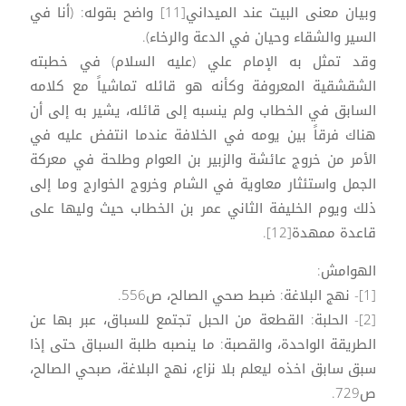
وبيان معنى البيت عند الميداني[11] واضح بقوله: (أنا في
السير والشقاء وحيان في الدعة والرخاء).
وقد تمثل به الإمام علي (عليه السلام) في خطبته
الشقشقية المعروفة وكأنه هو قائله تماشياً مع كلامه
السابق في الخطاب ولم ينسبه إلى قائله، يشير به إلى أن
هناك فرقاً بين يومه في الخلافة عندما انتفض عليه في
الأمر من خروج عائشة والزبير بن العوام وطلحة في معركة
الجمل واستئثار معاوية في الشام وخروج الخوارج وما إلى
ذلك ويوم الخليفة الثاني عمر بن الخطاب حيث وليها على
قاعدة ممهدة[12].
الهوامش:
[1]- نهج البلاغة: ضبط صحي الصالح، ص556.
[2]- الحلبة: القطعة من الحبل تجتمع للسباق، عبر بها عن
الطريقة الواحدة، والقصبة: ما ينصبه طلبة السباق حتى إذا
سبق سابق اخذه ليعلم بلا نزاع، نهج البلاغة، صبحي الصالح،
ص729.