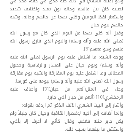
وهو (عليه السلام) في ذلك كله محق في حقه، مكد في
نصيبه كان بين مالهم وحاله بون بعيد واختلاف شديد
واستعار لفظ اليومين وكنى بهما عن حالهم وحاله، وشبه
حالهم بيوم حيان.
وقيل أنه كنى بهما عن اليوم الذي كان مع رسول الله
(صلى الله عليه وآله وسلم) واليوم الذي فارق رسول الله
عنهم وهو معهم[8].
ووجه الشبه: ما اشتمل عليه يوم الرسول (صلى الله عليه
وآله وسلم) ويوم حيان على المسار والرفاهية وحصول
المطالب وما اشتمل عليه يوم المفارقة والشبه يوم مفارقة
رسول الله (صلى الله عليه وآله وسلم) بيومه على كورها.
وجاء في المثل(أنعم من حيان)[9] وأضاف عليه
الزمخشري[10] (أنعم من حيان أخي جابر).
وأشار إلى البيت الشعري الآنف الذكر، ثم اردفه بقوله:
وإنما أضافه إلى أخيه لإضطرار القافية وحيان كان جليلاً ولم
يكن جابر مثله فغضب وقال: كأني لا أعرف إلا بأخي،
واستشن ما بينهما بسبب ذلك.