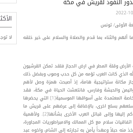
ذور النفوذ لقريش في مكة
الأكث
معة الأولى/ تونس
لا توج
ا ألهم والثناء بما قدم والصلاة والسلام على خير خلقه
 الأرض وقلة المطر في ارض الحجاز فلقد تمكن القرشيون
له الذي كانت العرب تؤمه من كل حدب وصوب وبفضل ذلك
جاز مكانة ستراتيجية هامة، إذ أصبحت همزة وصل لأهم
واليمن والحبشة وفارس، فانتعشت الحياة في مكة، فقد
افادها الاستقرار في نمو تجارتها الخاصة المعتمدة على أسواقها الموسمية[1] التي يحضرها
 سلعهم بسلع اخرى، بالإضافة إلى عرضهم على قريش ما
جادت به قرائحهم من أشعار، والتحاكم إليها وإلى قبائل العرب الأخرى بشأنها[2]. ولأهمية
فاقيات سلام مع كل الممالك والامبراطوريات المجاورة،
 منه حبلاً وعهداً يأمن به تجارته إلى الشام، واخوه عبد