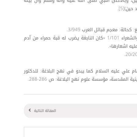
، وبالأخص النبي صلى الله عليه وآله وسلم وآل بيته
ين)[5].
[2] من ذلك قول ابن قتيبة: الشعر والشعراء 1/101 «كان النابغة يضرب له قبة حمراء من آدم
يه اشعارها».
إمام علي عليه السلام كما يبدو في نهج البلاغة: للدكتور
ة المقدسة، مؤسسة علوم نهج البلاغة: ص 286-288.
المقالة التالية