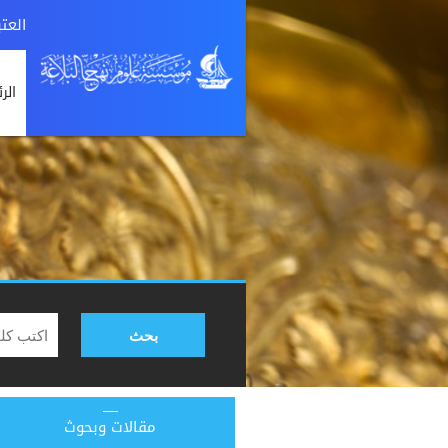
العت
الر
بحث
مقالات وبحوث