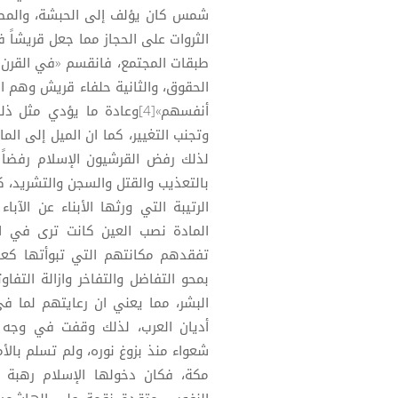
الثروات على الحجاز مما جعل قريشاً 
طبقات المجتمع، فانقسم «في القرن 
الحقوق، والثانية حلفاء قريش وهم ان
أنفسهم»[4]وعادة ما يؤدي م
وتجنب التغيير، كما ان الميل إلى الم
لذلك رفض القرشيون الإسلام رفضاً ق
بالتعذيب والقتل والسجن والتشريد، 
الرتيبة التي ورثها الأبناء عن الآبا
المادة نصب العين كانت ترى في الرس
تفقدهم مكانتهم التي تبوأتها كعق
بمحو التفاضل والتفاخر وازالة التفاو
البشر، مما يعني ان رعايتهم لما 
أديان العرب، لذلك وقفت في وجه ا
شعواء منذ بزوغ نوره، ولم تسلم بالأ
مكة، فكان دخولها الإسلام رهبة 