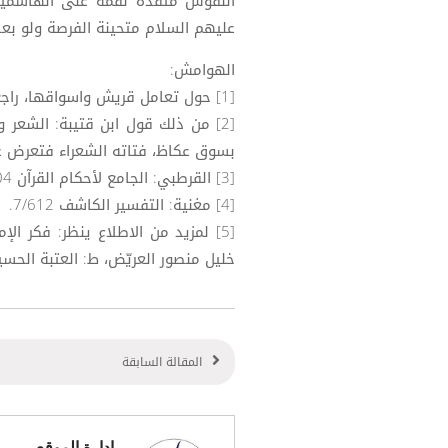
النفوس متقدة نقمة على الهاشميين
عليهم السلام متحينة الفرصة ولو بعد ح
الهوامش:
[1] حول تعامل قريش واسواقها، راجع: كحالة: معجم قبائل العرب 3/949.
بسوق عكاظ، فتاته الشعراء فتعرض عل
[3] القرطبي: الجامع لأحكام القرآن 20/204.
[4] مغنية: التفسير الكاشف 7/612.
[5] لمزيد من الاطلاع ينظر: فكر ال
خليل منصور العريّض، ط: العتبة الحسيني
المقالة السابقة
ادارة الموقع