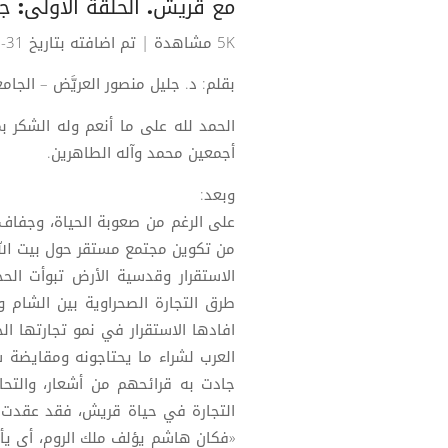
مع قريش. الحلقة الأولى: ج
5K مشاهدة
| تم اضافته بتاريخ 31-10-2022
بقلم: د. جليل منصور العريَّض – الجا
الحمد لله على ما أنعم وله الشكر بم
أجمعين محمد وآله الطاهرين.
وبعد:
على الرغم من صعوبة الحياة، وجفاف
من تكوين مجتمع مستقر حول بيت ال
الاستقرار وقدسية الأرض تبوأت الح
طرق التجارة الصحراوية بين الشام 
العرب لشراء ما يحتاجونه ومقايضة
التجارة في حياة قريش، فقد عقدت ات
«فكان هاشم يؤلف ملك الروم، أي يأخذ