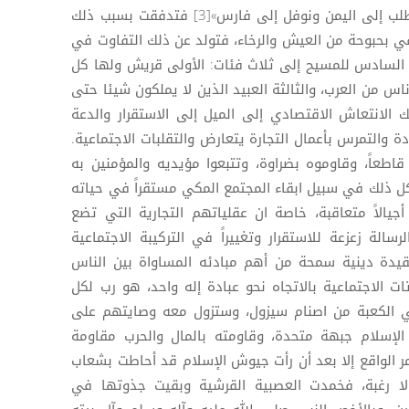
شمس كان يؤلف إلى الحبشة، والمطلب إلى اليمن ونوفل إلى فارس»[3] فتدفقت بسبب ذلك
في بحبوحة من العيش والرخاء، فتولد عن ذلك التفاوت في
السادس للمسيح إلى ثلاث فئات: الأولى قريش ولها كل
اس من العرب، والثالثة العبيد الذين لا يملكون شيئا حتى
ثل ذلك الانتعاش الاقتصادي إلى الميل إلى الاستقرار والدعة
ادة والتمرس بأعمال التجارة يتعارض والتقلبات الاجتماعية.
اطعاً، وقاوموه بضراوة، وتتبعوا مؤيديه والمؤمنين به
كل ذلك في سبيل ابقاء المجتمع المكي مستقراً في حياته
ء أجيالاً متعاقبة، خاصة ان عقلياتهم التجارية التي تضع
الة زعزعة للاستقرار وتغييراً في التركيبة الاجتماعية
يدة دينية سمحة من أهم مبادئه المساواة بين الناس
تات الاجتماعية بالاتجاه نحو عبادة إله واحد، هو رب لكل
في الكعبة من اصنام سيزول، وستزول معه وصايتهم على
لإسلام جبهة متحدة، وقاومته بالمال والحرب مقاومة
مر الواقع إلا بعد أن رأت جيوش الإسلام قد أحاطت بشعاب
لا رغبة، فخمدت العصبية القرشية وبقيت جذوتها في