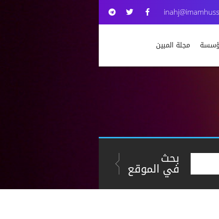
inahj@imamhuss
مؤسسة
مجلة المبين
بحث
في الموقع