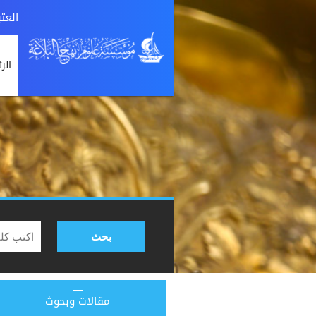
العت
الر
بحث
مقالات وبحوث