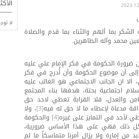
الأكث
لا توج
 الشكر بما ألهم والثناء بما قدم والصلاة
ين محمد وآله الطاهرين.
شأن ضرورة الحكومة في فكر الإمام علي عليه
ن نشير إلى أن موضوع الحكومة وأن أُدرج في فكر
الا ان الجانب الاجتماعي هو الغالب عليه
ام اجتماعية بحتة، هدفها بناء المجتمع
ن والعدل، فلا القرابة تعطي لاحد حق
الافضلية[2]، ولا تكون الصداقة مدعاة لإعطاء ما لا حق له فيه[3]، ولا
الانتماء إلى جنس معين يعطي لأحد في التمايز على غيره[4] والحكومة
كل ذلك فهي على هذا الأساس ضرورية،
د من إمارة ولا يزال أمرنا متماسكاً ما لم