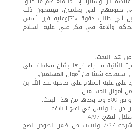
عليهم ناراً وشَناراً، إذا ما مَنَعتهم ما كانوا
ى حقوقهم التي يعلمون، فينقمون ذلك
وينكرونه ويقولون: حرمنا ابن أبي طالب حقوقنا»[7]وعليه فإن أسس
الحاكم والامة في فكر علي عليه السلام
خطب ـ 221 ـ الفقرة الثانية ما جاء فيها بشأن معاملة علي
ن استماحه شيئا من أموال المسلمين.
طب ـ 225 بشأن رد علي عليه السلام على صاحبه عبد الله بن
ن أموال المسلمين.
[7] رواها ابن أبي الحديد شرحه 7/37 وليست من ضمن نصوص نهج