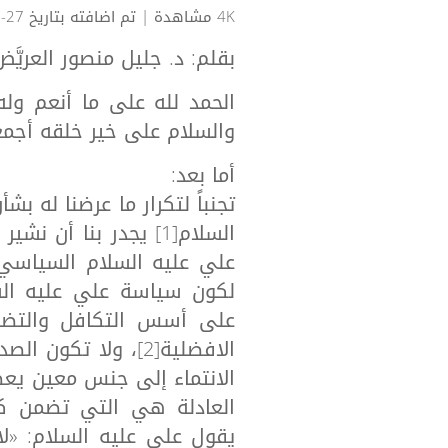
4K مشاهدة
| تم اضافته بتاريخ 27-12-2023
بقلم: د. جليل منصور العريَّض
الحمد لله على ما أنعم وله
والسلام على خير خلقه أجمع
أما بعد:
تجنباً لتكرار ما عرضنا له ب
السلام[1] يجدر بنا أ
علي عليه السلام السياسي، 
لكون سياسة علي عليه السل
على أسس التكافل والتضام
العادلة هي التي تضمن 
يقول علي عليه السلام: «لاب