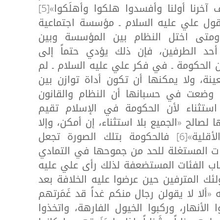
يشتم آخرنا أولنا، فإذا خالف آخرنا أولنا وأفسدوا هلكوا وأهلَكوا»[5]
قول علي عليه السلام ـ مؤسسة اجتماعية
ومتى اختل النظام بين المؤسسة وبين
أحد الطرفين، فإن ذلك يؤدي حتماً إلى
ن الحكومة ـ في فكر علي عليه السلام ـ لم
نة، ولا يمكنها أن تكون أداة توازن بين
ا وضعت في حسبانها أن النظام والقانون
ستثناء لأن الحكومة في الإسلام تقيم
لصالح «الجميع بلا استثناء، إن أمكن، وإلا
قدم صالح الأغلبية على الأقلية»[6] فالحكومة بتلك الصورة تجعل
فئات المستغلة للحد من جموحها في التمادي
اب الفئات المستضعفة لذلك رأى علي عليه
لئك المترفين حين عرضوا عليه الخلافة بعد
ألا لا يقولن رجال منكم غداً قد غَمَرتهم
وا الأنهار، وركبوا الخيول الفارهة، واتخذوا