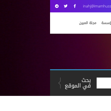
inahj@imamhuss
مؤسسة
مجلة المبين
بحث
في الموقع