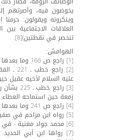
الوصائفَ الرَّوِقَة، فصار ذلك 
يخوضون فيه، وأصرتهم إل
العلاقات الاجتماعية بين 
تنحصر في نقطتين)[8].
الهوامش:
[1] راجع ص 166 وما بعدها من هذا البحث.
[2] راجع 
عليه السلام لأخيه عقيل حي
[3] راجع خ
زمعة حين استماحه العطاء م
[4] راجع ص 241 وما بعدها و ص 300 وما بعدها من هذا البحث.
[5] رواه ابن مزاحم في صفين ص 15 وليس في نهج البلاغة.
[6] محمد جواد مغنية - في ظلال النهج: 4/97.