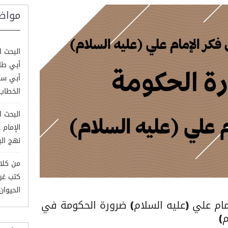
مواض
البحث ا
أبي طال
أبي سف
الخطاب
البحث ا
الإمام 
نهج الب
من كلام
كتب غري
الحيوان وم
مام علي (عليه السلام) ضرورة الحكومة في
)