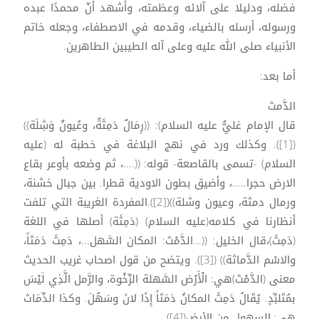
فضله، ودليلا على آلائه وعظمته، وأشهد أنّ محمدًا عبده
ورسوله، أرسله بالضياء، وقدمه في الاصطفاء، وجعله خاتم
الأنبياء صلى الله عليه وعلى آله الطيبين الطاهرين.
أما بعد:
الدَّمث
قال الإمام عَليٌّ عليه السلام): ((رِمَالٌ دَمِثَةٌ، وعُيونٌ وَشِلَة))
([1]). وكذلك ورد في نهج البلاغة في خطبة له (عليه
السلام) -تسمى بالقاصعة- قوله: ((....، ثم وضعه بأوعر بقاع
الارض حجرا.....، وأضيق بطون الاودية قطرا. بين جبال خشنة،
ورمال دمثة، وعيون وشلة))([2]).المفردة الغريبة التي تلفت
أنظارنا في كلامه(عليه السلام) (دَمِثَة) أصلها في اللغة
(دَمِثَ)،قال الخليل: ((...الدَّمْث: المكان السَّهل...، دَمِثَ دَمَثاً،
والاسْم الدَّماثة)) ([3]). ويتضح من قول اصحاب غريب الحديث
معنى (الدَّمْث)هي: الْأَرْض السَّهلة الرِّخْوة، والرَّمل الَّذِي لَيْسَ
بمُتَلبِّدٍ. يُقَالُ دَمِثَ المكانُ دَمَثاً إِذَا لانَ وسَهُلَ. وكذا الدِّمَاث
هي: السهول من الأرض([4]).