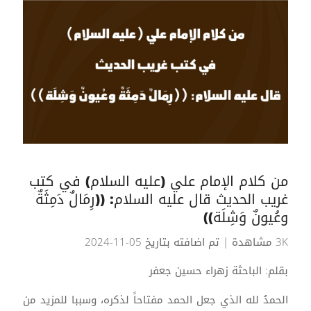
من كلام الإمام علي (عليه السلام) في كتب
غريب الحديث قال عليه السلام: ((رِمَالٌ دَمِثَةٌ
وعُيونٌ وَشِلَة))
3K مشاهدة
| تم اضافته بتاريخ 05-11-2024
بقلم: الباحثة زهراء حسين جعفر
الحمدُ لله الذي جعل الحمد مفتاحاً لذكره، وسببا للمزيد من