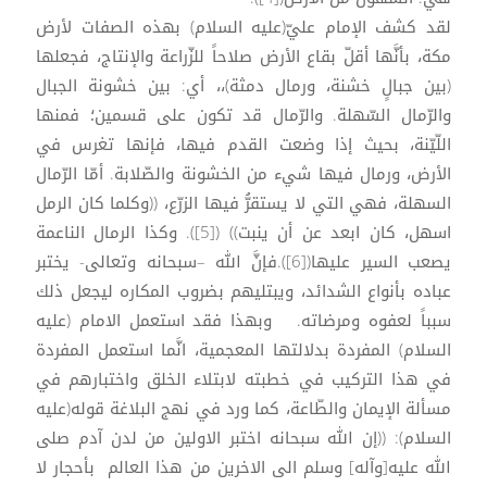
لقد كشف الإمام عليّ(عليه السلام) بهذه الصفات لأرض
مكة، بأنَّها أقلّ بقاع الأرض صلاحاً للزّراعة والإنتاج، فجعلها
(بين جبالٍ خشنة، ورمال دمثة)،، أي: بين خشونة الجبال
والرّمال السّهلة. والرّمال قد تكون على قسمين؛ فمنها
اللّيّنة، بحيث إذا وضعت القدم فيها، فإنها تغرس في
الأرض، ورمال فيها شيء من الخشونة والصّلابة. أمّا الرّمال
السهلة، فهي التي لا يستقرُّ فيها الزرّع، ((وكلما كان الرمل
اسهل، كان ابعد عن أن ينبت)) ([5]). وكذا الرمال الناعمة
يصعب السير عليها([6]).فإنَّ الله –سبحانه وتعالى- يختبر
عباده بأنواع الشدائد، ويبتليهم بضروب المكاره ليجعل ذلك
سبباً لعفوه ومرضاته. وبهذا فقد استعمل الامام (عليه
السلام) المفردة بدلالتها المعجمية، انَّما استعمل المفردة
في هذا التركيب في خطبته لابتلاء الخلق واختبارهم في
مسألة الإيمان والطّاعة، كما ورد في نهج البلاغة قوله(عليه
السلام): ((إن الله سبحانه اختبر الاولين من لدن آدم صلى
الله عليه[وآله] وسلم الى الاخرين من هذا العالم بأحجار لا