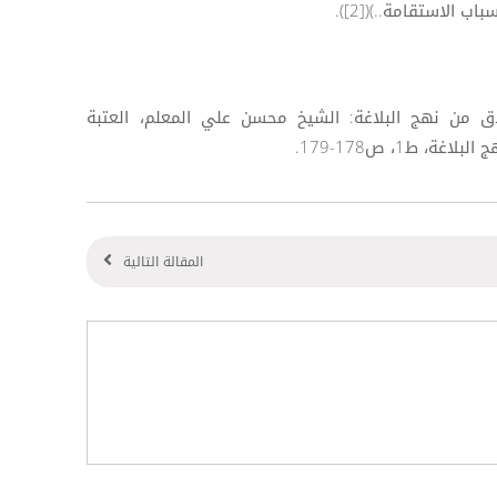
 الاستقامة..)([2]).
أخلاق من نهج البلاغة: الشيخ محسن علي المعلم، العتبة
 ط1، ص178-179.
المقالة التالية