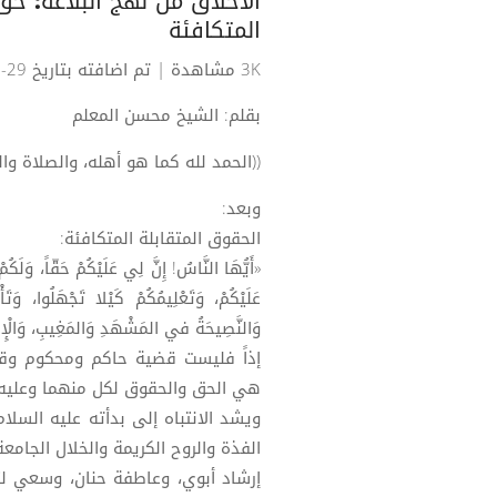
الأخلاق من نهج البلاغة: حق 
المتكافئة
3K مشاهدة
| تم اضافته بتاريخ 29-01-2025
بقلم: الشيخ محسن المعلم
((الحمد لله كما هو أهله، والصلاة و
وبعد:
الحقوق المتقابلة المتكافئة:
«أَيُّهَا النَّاسُ! إِنَّ لِي عَلَيْكُمْ حَقّاً، وَلَكُمْ
عَلَيْكُمْ، وَتَعْلِيمُكُمْ كَيْلا تَجْهَلُوا، وَتَأْ
وَالنَّصِيحَةُ في المَشْهَدِ وَالمَغِيبِ، وَالْإِجَابَ
إذاً فليست قضية حاكم ومحكوم وقيام 
هي الحق والحقوق لكل منهما وعليه،
ويشد الانتباه إلى بدأته عليه السلام
الفذة والروح الكريمة والخلال الجامعة 
إرشاد أبوي، وعاطفة حنان، وسعي لت