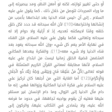
أو حتى تغيير توازنه، لكنه لو أمعن النظر، ومد ببصيرته إلى
ما وراء المجردات لتوصل من خلال ذلك ـ كما يقول علي عليه
السلام ـ إلى أن «ليس فناء الدنيا بعد ابتداعها بأعجب من
إنشائها واختراعها»([10]) لأن الله سبحانه قد حدد لكل خلق
خلقه وقتا لايمكننه تعديه، إذ لا أزلية ولا دوام إلا له
سبحانه وتعالى، فكما يقول علي عليه السلام، فإن الفناء
في نهاية الأمر يعم كل شيء «وإن الله سبحانه يعود بعد
فناء الدنيا ولا شيء معه»([11]). والفكرة ببعدها المكاني
المتضمن قضية الخلق زمانيا ليست من ابتداع علي عليه
السلام، لأنها مطابقة لمعاني القرآن الكريم المتمثلة في
قوله تعالى:{كُلُّ مَنْ عَلَيْهَا فَانٍ وَيَبْقَى وَجْهُ رَبِّكَ ذُو الْجَلَالِ
وَالْإِكْرَامِ}([12]) أما الغاية التي من أجلها كان تركيز علي
عليه السلام على فكرة الدنيا المكانية وزوالها فهي: إنه ما
دام مآل الدنيا إلى الزوال، وما دام الإنسان غير مستقر
عليها فعليه أن يقوم بواجبه تجاهها، في حدود ما فرضه
الله عليه، ولا يتمادى في التكالب عليها، والركون إلى
مغرياتها لتمثل زوالها أمامه من خلال قصور شيدت ثم