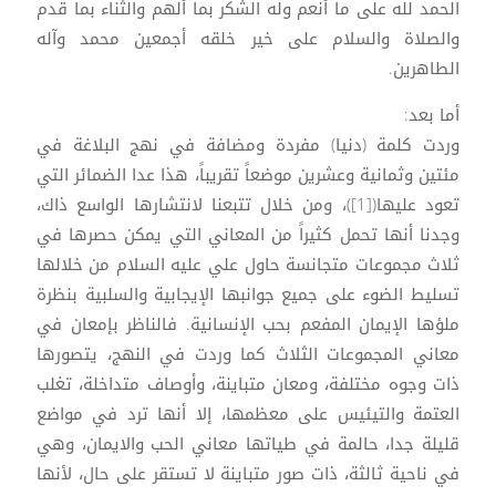
الحمد لله على ما أنعم وله الشكر بما ألهم والثناء بما قدم
والصلاة والسلام على خير خلقه أجمعين محمد وآله
الطاهرين.
أما بعد:
وردت كلمة (دنيا) مفردة ومضافة في نهج البلاغة في
مئتين وثمانية وعشرين موضعاً تقريباً، هذا عدا الضمائر التي
تعود عليها([1])، ومن خلال تتبعنا لانتشارها الواسع ذاك،
وجدنا أنها تحمل كثيراً من المعاني التي يمكن حصرها في
ثلاث مجموعات متجانسة حاول علي عليه السلام من خلالها
تسليط الضوء على جميع جوانبها الإيجابية والسلبية بنظرة
ملؤها الإيمان المفعم بحب الإنسانية. فالناظر بإمعان في
معاني المجموعات الثلاث كما وردت في النهج، يتصورها
ذات وجوه مختلفة، ومعان متباينة، وأوصاف متداخلة، تغلب
العتمة والتيئيس على معظمها، إلا أنها ترد في مواضع
قليلة جدا، حالمة في طياتها معاني الحب والايمان، وهي
في ناحية ثالثة، ذات صور متباينة لا تستقر على حال، لأنها