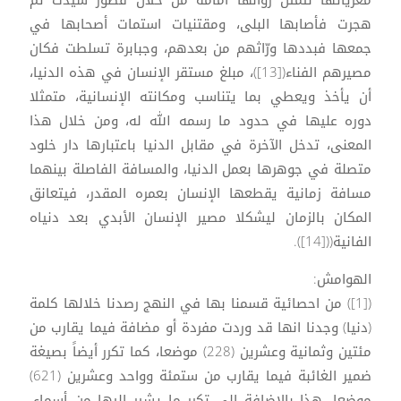
هجرت فأصابها البلى، ومقتنيات استمات أصحابها في
جمعها فبددها ورّاثهم من بعدهم، وجبابرة تسلطت فكان
مصيرهم الفناء([13])، مبلغ مستقر الإنسان في هذه الدنيا،
أن يأخذ ويعطي بما يتناسب ومكانته الإنسانية، متمثلا
دوره عليها في حدود ما رسمه الله له، ومن خلال هذا
المعنى، تدخل الآخرة في مقابل الدنيا باعتبارها دار خلود
متصلة في جوهرها بعمل الدنيا، والمسافة الفاصلة بينهما
مسافة زمانية يقطعها الإنسان بعمره المقدر، فيتعانق
المكان بالزمان ليشكلا مصير الإنسان الأبدي بعد دنياه
الفانية(([14]).
الهوامش:
([1]) من احصائية قسمنا بها في النهج رصدنا خلالها كلمة
(دنيا) وجدنا انها قد وردت مفردة أو مضافة فيما يقارب من
مئتين وثمانية وعشرين (228) موضعا، كما تكرر أيضاً بصيغة
ضمير الغائبة فيما يقارب من ستمئة وواحد وعشرين (621)
موضعا، هذا بالإضافة إلى تكرر ما يشير إليها من أسماء،