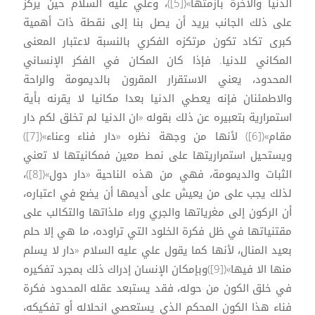
الدنيا والآخرة بأزمتها»([5])، وعلي عليه السلام حين يركز
على ذلك الجانب يريد أن يصل بنا إلى نقطة ذات أهمية
كبرى تكاد تكون مرتكزه الفكري بالنسبة لاعتبار المعنى
المكاني للدنيا. فإذا كان المكان في الفكر الإنساني
المحدود، يعني الاستقرار المقرون بالديمومة والراحة
والاطمئنان فإنه يعطي الدنيا بعدا مكانيا لا يقرنه بأية
استمرارية بتعبيره عن ذلك بقوله «ان الدنيا لم تخلق لكم دار
مقام»([6]) لأنها من وجهة نظره «دار فناء وعناء»([7])
ويستحيل استمراريتها على نمط معين فمكانيتها لا تعني
الثبات والديمومة، فهي من هذه الناحية «دار دول»([8])،
لذلك يجب على من يعيش على أديمها أن يضع في اعتباره،
أن الركون إلى مغرياتها والجري وراء ملذاتها والتكالب على
مقتنياتها في ظل فكرة الخلود التي تراوده، ما هي إلا حلم
بعيد المنال، لأنها كما يقول علي عليه السلام «دار لا يسلم
منها الا فيها»([9])وبإمكان الإنسان إدراك ذلك بمجرد تفكيره
في خلق الكون من حوله، فقد يستبعد عقله المحدود فكرة
فناء هذا الكون المحكم الذي يستعصي انحلاله أو تفكيكه،