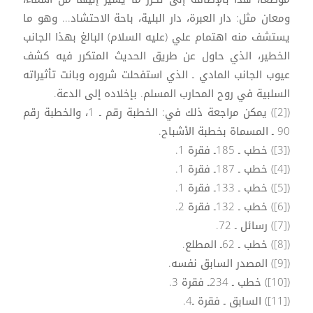
ومعان مثل: دار العبرة، دار البلية، باحة الاحتشاد... وهو ما
يستشف منه اهتمام علي (عليه السلام) البالغ بهذا الجانب
الخطير، الذي حاول عن طريق الحديث المتكرر فيه كشف
عيوب الجانب المادي ـ الذي استفحلت شروره وبانت تأثيراته
السلبية في روح المحارب المسلم. بإخلاده إلى الدعة.
([2]) يمكن مراجعة ذلك في: الخطبة رقم ـ 1، والخطبة رقم
90 ـ المسماة بخطبة الأشباح.
([3]) خطب ـ 185ـ فقرة 1.
([4]) خطب ـ 187ـ فقرة 1.
([5]) خطب ـ 133ـ فقرة 1.
([6]) خطب ـ 132ـ فقرة 2.
([7]) رسائل ـ 72.
([8]) خطب ـ 62ـ المطلع.
([9]) المصدر السابق نفسه.
([10]) خطب ـ 234ـ فقرة 3.
([11]) السابق ـ فقرة ـ4.