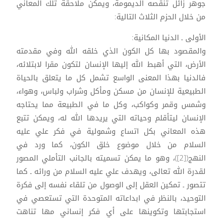
جوهر زائل تنقصه الديمومة، ويمكن ملاحقة تلك المعاني
من خلال الحزم الثلاث التالية:
الأولى ـ الدنيا المكانية:
والمقصود بها كل الكون الذي خلقه الله وفي مقدمته
الأرض، التي أهبط الله إليها الإنسان لتكون مقرا لابتلائه،
فالدنيا بهذا المعنى الواسع تشمل كل ما يتعلق بالحياة
الطبيعية للإنسان من مسكن ومأكل وشراب ولباس، وهواء،
وشمس وقمر وكواكب، وكل ما في الطبيعة مما يحتاجه
الإنسان ليتأقلم وحياته التي يريدها الله له، ويمكن تتبع
هذه المعاني بكل اتساع وشمولية في فكر علي عليه
السلام من خلال موضوع خلق الكون، كما ورد في
النهج([2])، وهو ما يمكن تسميته بالجانب التأملي المصور
لقدرة الله تعالى، ويهدف علي عليه السلام من ورائه ـ كما
تتصور ـ تمكين العقل إلى الوصول من تلقاء نفسه إلى فكرة
التوحيد، بالنظر في ابداعاته المتوحدة التي تستعصي في
استجابتها وتكوينها على أي فكر إنساني مها تناهت