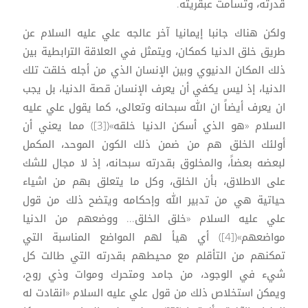
قدرته، وتسامت عبقريته.
ولكن هناك جانبا إيمانيا آخر عالجه علي عليه السلام عن
طريق خلق الدنيا كمكان، ويتمثل في العلاقة الترابطية بين
ذلك المكان الدنيوي وبين الإنسان الذي من أجله خلقت تلك
الدنيا، إذ ليس يكفي أن يعرف الإنسان قصة الدنيا، بل يجب
ان يعرف أيضاً ان الله سبحانه وتعالى، كما يقول علي عليه
السلام «هو الذي أسكن الدنيا خلقه»([3]) مما يعني أن
أولئك الخلق هم من ضمن ذلك الكون الموحد، المكمل
لبعضه بعضاً، والمخلوق بقدرته سبحانه، إذ لا مجال للشك
على الاطلاق، بأن الخلق، وكل ما يتعلق بهم من اشياء
حياتية هي من تدبير الله وإحكامه ويتضح ذلك من قول
علي عليه السلام «خلق الخلق... ووضعهم من الدنيا
مواضعهم»([4]) أي هيأ لهم المواضع المناسبة التي
تمكنهم من التأقلم مع محيطهم بقدرته التي طالت كل
شيء في الوجود، من جامد ومتحرك وموات وذي روح،
ويمكن استخلاص ذلك من قول علي عليه السلام «انقادت له