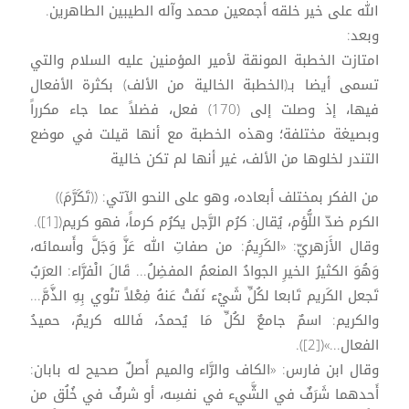
الله على خير خلقه أجمعين محمد وآله الطيبين الطاهرين.
وبعد:
امتازت الخطبة المونقة لأمير المؤمنين عليه السلام والتي
تسمى أيضا بـ(الخطبة الخالية من الألف) بكثرة الأفعال
فيها، إذ وصلت إلى (170) فعل، فضلاً عما جاء مكرراً
وبصيغة مختلفة؛ وهذه الخطبة مع أنها قيلت في موضع
التندر لخلوها من الألف، غير أنها لم تكن خالية
من الفكر بمختلف أبعاده، وهو على النحو الآتي: ((تَكَرَّمَ))
الكرم ضدّ اللُّؤم، يُقال: كرُم الرَّجل يكرُم كرماً، فهو كريم([1]).
وقال الأَزهريّ: «الكَرِيمُ: من صفاتِ الله عَزَّ وَجَلَّ وأَسمائه،
وَهُوَ الكثيرُ الخيرِ الجوادُ المنعمُ المفضِلُ... قَالَ الْفرَّاء: العرَبُ
تَجعل الكَريم تَابعا لكُلِّ شَيْء نَفَتْ عَنهُ فِعْلاً تنْوي بِهِ الذَّمَّ...
والكريم: اسمٌ جامعٌ لكُلِّ مَا يُحمدُ، فَالله كريمٌ، حميدُ
الفعال...»([2]).
وقال ابن فارس: «الكاف والرَّاء والميم أَصلٌ صحيح له بابان:
أَحدهما شَرَفٌ في الشَّيء في نفسِه، أو شرفٌ في خُلُق من