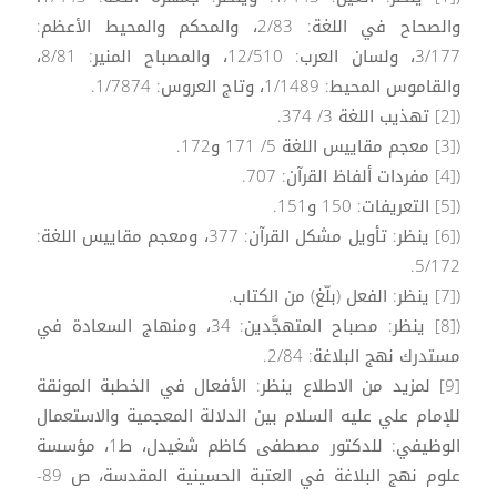
والصحاح في اللغة: 2/83، والمحكم والمحيط الأعظم:
3/177، ولسان العرب: 12/510، والمصباح المنير: 8/81،
والقاموس المحيط: 1/1489، وتاج العروس: 1/7874.
([2] تهذيب اللغة 3/ 374.
([3] معجم مقاييس اللغة 5/ 171 و172.
([4] مفردات ألفاظ القرآن: 707.
([5] التعريفات: 150 و151.
([6] ينظر: تأويل مشكل القرآن: 377، ومعجم مقاييس اللغة:
5/172.
([7] ينظر: الفعل (بلّغ) من الكتاب.
([8] ينظر: مصباح المتهجَّدين: 34، ومنهاج السعادة في
مستدرك نهج البلاغة: 2/84.
[9] لمزيد من الاطلاع ينظر: الأفعال في الخطبة المونقة
للإمام علي عليه السلام بين الدلالة المعجمية والاستعمال
الوظيفي: للدكتور مصطفى كاظم شغيدل، ط1، مؤسسة
علوم نهج البلاغة في العتبة الحسينية المقدسة، ص 89-