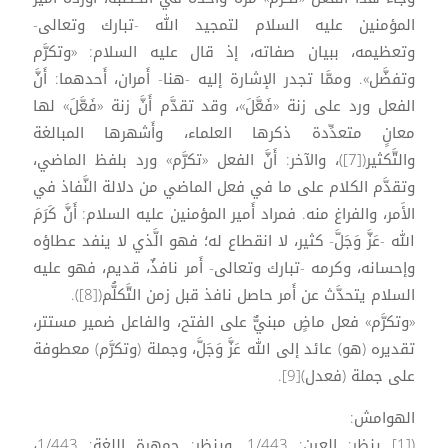
المؤمنين عليه السلام لتمجيد الله -تبارك وتعالى-
وتعظيمه، ببيان صفاته، إذ قال عليه السلام: «وتكرَّم
وتفضَّل». وممَّا تجدر الإشارة إليه -هنا- أَمران، أَحدهما: أَنَّ
الفعل ورد على زنة «فَعَّلَ»، وقد تقدَّم أَنَّ زنة «فَعَّلَ» لها
معانٍ متعدِّدة ذكرها العلماء، وأَشهرها المبالغة
والتَّكثير([7])، والآخر: أَنَّ الفعل «تكرَّم» ورد بلفظ الماضي،
وتقدَّم الكلام على ما في فعل الماضي من دلالة النَّفاذ في
الأَمر، والفراغ منه. فمراد أَمير المؤمنين عليه السلام: أَنَّ كَرَمَ
الله -عَزَّ وَجَلَّ- كثير، لا انقطاع له؛ فهو الَّذي لا ينفد عطاؤه
وإحسانه، وكرمه -تبارك وتعالى- أَمر نافذٌ، قديم، فهو عليه
السلام يتحدَّث عن أَمر حاصل نافذ قبل زمن التَّكلُّم([8]).
«وتكرَّم» فعل ماضٍ مبنيٌّ على الفتح، والفاعل ضمير مستتر،
تقديره (هو) عائد إلى الله عَزَّ وَجَلَّ، وجملة (وتكرَّم) معطوفة
على جملة (فعدل)[9].
الهوامش:
([1] ينظر: العين: 1/443. وينظر: جمهرة اللغة: 1/443،