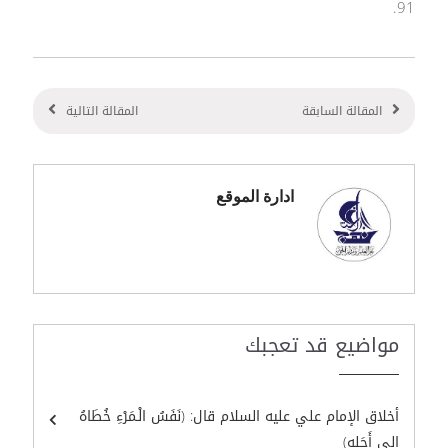
91.
المقالة السابقة
المقالة التالية
ادارة الموقع
مواضيع قد تعجبك
أخلاق الإمام علي عليه السلام قال: (نَفَسُ الْـمَرْءِ خُطَاهُ
إلى أَجَلِهِ)