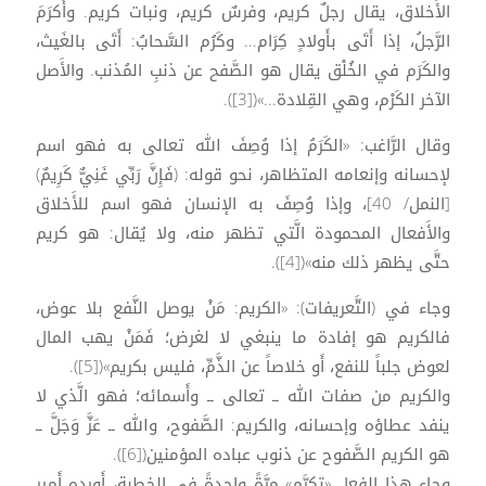
الأَخلاق، يقال رجلٌ كريم، وفرسٌ كريم، ونبات كريم. وأَكرَمَ
الرَّجلُ، إذا أَتَى بأَولادٍ كِرَام... وكَرُم السَّحابُ: أَتَى بالغَيث،
والكَرَم في الخُلْق يقال هو الصَّفح عن ذنبِ المُذنب. والأَصل
الآخر الكَرْم، وهي القِلادة...»([3]).
وقال الرَّاغب: «الكَرَمُ إذا وُصِفَ الله تعالى به فهو اسم
لإحسانه وإنعامه المتظاهر، نحو قوله: (فَإِنَّ رَبِّي غَنِيٌّ كَرِيمٌ)
[النمل/ 40]، وإذا وُصِفَ به الإنسان فهو اسم للأَخلاق
والأَفعال المحمودة الَّتي تظهر منه، ولا يُقال: هو كريم
حتَّى يظهر ذلك منه»([4]).
وجاء في (التَّعريفات): «الكريم: مَنْ يوصل النَّفع بلا عوض،
فالكريم هو إفادة ما ينبغي لا لغرض؛ فَمَنْ يهب المال
لعوض جلباً للنفع، أَو خلاصاً عن الذَّمِّ، فليس بكريم»([5]).
والكريم من صفات الله ــ تعالى ــ وأَسمائه؛ فهو الَّذي لا
ينفد عطاؤه وإحسانه، والكريم: الصَّفوح، والله ــ عَزَّ وَجَلَّ ــ
هو الكريم الصَّفوح عن ذنوب عباده المؤمنين([6]).
وجاء هذا الفعل «تكرَّم» مرَّةً واحدةً في الخطبة، أَورده أَمير