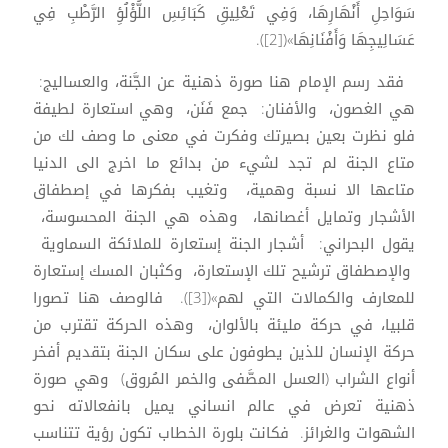
سَوَاحِلِ أَنْهَارِهَا، وَفِي تَعْلِيقِ كَبَائِسِ اللُّؤْلُؤِ الرَّطْبِ فِي
عَسَالِيجِهَا وَأَفْنَانِهَا»([2]).
فقد رسم الإمام هنا صورة ذهنية عن الجَّنة، والعساليج:
هي الغصون، والأفنان: جمع فَنَن، وهي استعارة لطيفة
فلو نظرت بعين بصيرتك وفكرت في معنى ما وصف لك من
متاع الجنة لم تجد لشيء من بدائع ما اخرج الى الدنيا
متاعها الا نسبة وهمية، وتغيب بفكرها في إصطفاق
الأشجار وتمايل أغصانها، وهذه هي الجنة المحسوسة،
يقول البحراني: أشجار الجنة إستعارة للملائكة السماوية
والإصطفاق ترشيح تلك الإستعارة، وكثبان المسك إستعارة
للمعارف والكمالات التي لهم»([3]). فالوصف هنا تصورا
قلبيا، في حركة مليئة بالألوان، وهذه الحركة تقترب من
حركة الإنسان للذين يطوفون على سكان الجنة بتقديم أفخر
أنواع الشراب (العسل المصَّفى والخمر المُروق) وهي صورة
ذهنية تعرض في عالم انساني يميل بانفعالاته نحو
الشهوات والغرائز. فكانت بلورة الخطاب تكون رؤية تتناسب