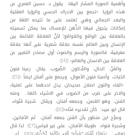
وأهمية الصورة المشار اليها. يقول د. حسين العمري عن
هذه الرؤيا: «تجمع بين الادراك الحسي والرؤيا العقلية
والبعد الجمالي وهي تعتمد على ما تتيحه اللغة من
إمكانات يتجول فيها الذِّهن للإمساك بما يمكن تسميته
بالعلاقة بين الواقع واللاواقع؛ لأنَّ العلاقة القائمة بين
الإنسان وبين العالم نفسه علاقة شعرية على أنها علاقة
معرفية، فالصورة والرسم والصوت أول مصادر التعبير عن
العلاقة بين الانسان والعالم» ([4]).
والفَنٌ: الحال، والفُــُنـُون: الضٌروب، يقال: رعينا فنونَ
النـًبات، وأصبنا فنون الأموال، ويجمع على أفنان ايضاً ([5]).
«الفاء والنون اصلان صحيحان، يدل احدهما على تعنية،
والاخر على ضرب من الضروب في الاشياء كلها.. ومنه
الفنن، وهو الغصن، وجمعه أفنان، ويقال: شجرة فَنْواء،
قال ابو عبيد: كأن تقديره فنًاء»([6]).
وصرَّح ابن منظور بأن الفَنن جمعه أفنان، ثم الأفانين،
وشجرة فنواء: طويلة الأفنان، على غير قياس([7])؛ لذا قال
تعالى: {ذَوَاتَا أَفْنَانٍ*فَبِأَيِّ آلَاء رَبِّكُمَا تُكَذِّبَانِ}([8]) أي: