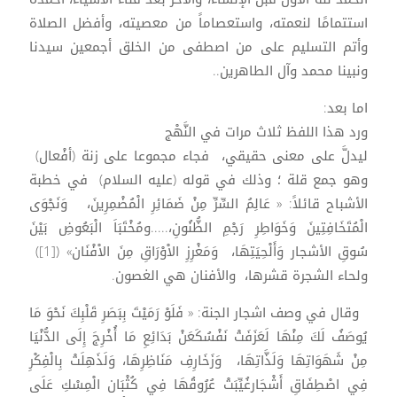
استتمامًا لنعمته، واستعصاماً من معصيته، وأفضل الصلاة
وأتم التسليم على من اصطفى من الخلق أجمعين سيدنا
ونبينا محمد وآل الطاهرين..
اما بعد:
ورد هذا اللفظ ثلاث مرات في النَّهْج
ليدلَّ على معنى حقيقي، فجاء مجموعا على زنة (أفْعال)
وهو جمع قلة ؛ وذلك في قوله (عليه السلام) في خطبة
الأشباح قائلاً: « عَالِمُ السِّرِّ مِنْ ضَمَائِرِ الْمُضْمِرِينَ، وَنَجْوَى
الْمُتَخَافِتِينَ وَخَوَاطِرِ رَجْمِ الظُّنُونِ،.....ومُخْتَبَاَ الْبَعُوضِ بَيْنَ
سُوقِ الأشجار وَأَلْحِيَتِهَا، وَمَغْرِزِ الاْوْرَاقِ مِنَ الاْفْنَان» ([1])
ولحاء الشجرة قشرها، والأفنان هي الغصون.
وقال في وصف اشجار الجنة: « فَلَوْ رَمَيْتَ بِبَصَرِ قَلْبِكَ نَحْوَ مَا
يُوصَفُ لَكَ مِنْهَا لَعَزَفَتْ نَفْسُكَعَنْ بَدَائِعِ مَا أُخْرِجَ إِلَى الدُّنْيَا
مِنْ شَهَوَاتِهَا وَلَذَّاتِهَا، وَزَخَارِفِ مَنَاظِرِهَا، وَلَذَهِلَتْ بِالْفِكْرِ
فِي اصْطِفَاقِ أَشْجَارغُيِّبَتْ عُرُوقُهَا فِي كُثْبَان الْمِسْكِ عَلَى