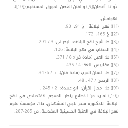
ذواتا أغصان([9]) والفنن الغصن المورق المستقيم)([10]).
الهوامش:
([1]) نهج البلاغة: خ 91، 93.
([2]) خ 165، 172.
([3]) ظ: شرح نهج البلاغة: البحراني: 3 / 291.
([4]) الخطاب في نهج البلاغة: 106.
([5]) ظ: العين (مادة فن): 8 / 371.
([6]) مقاييس اللغة: 4 / 435.
([7]) ظ: لسان العرب (مادة فنن): 5 / 3476.
([8]) الرحمن / 47 ـ 48.
([9]) ظ: مجاز القرآن: ابو عبيدة: 2 / 245 .
([10]) لمزيد من الاطلاع ينظر: المعجم الاقتصادي في نهج
البلاغة، للدكتورة سحر ناجي المشهدي، ط1، مؤسسة علوم
نهج البلاغة في العتبة الحسينية المقدسة، ص 285-287.