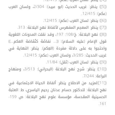
([5]) ينظر: غريب الحديث (ابو عبيد): 2/304، ولسان العرب
(عكم): 12/415.
([6]) ينظر: لسان العرب (عكم): 12/415.
([7]) ينظر: المعجم المفهرس لألفاظ نهج البلاغة: 313.
([8]) نهج البلاغة: خ/108: 197، وقد نقلت المدونات اللغوية
قول الإمام (عليه السلام): ((... نفاضَة كنُفَاضة العكم...))
واحتجوا به على دلالة مفردة (العِكم). ينظر: النهاية في
غريب الحديث: 3/285، ولسان العرب (عكم): 12/415.
([9]) ينظر: لسان العرب (ثقل): 11/84.
([10]) ينظر: شرح نهج البلاغة (البحراني): 3/513، ومنهاج
البراعة: 7/244.
([11])لمزيد من الاطلاع ينظر: ألفاظ الحياة الاجتماعية في
نهج البلاغة: للدكتور حسام عدنان رحيم الياسري، ط: العتبة
الحسينية المقدسة، مؤسسة علوم نهج البلاغة: ص 159-
161.