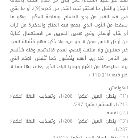
القِدْر) والثقل ما استقر تحت القدر من كدره([9])، أو ما بقي
في قعر القدر من ردئ الطعام. ونفاضة العكْم - وهو ما
يسقط من الثوب الذي يجمع فيه المتاع والذخيرة من تراب
أو بقايا أوساخٍ. وفي هذين الضربين من الاستعمال كناية
عن أراذل الناس ممن لا خير فيه ولا ذكر؛ فهم كثُفَالة القدر
غير معتبرين ولا ملتفت إليهم، لعدم فائدتهم وقلة شأنهم
بين الناس. فلا ريب أنهم ينْفَضُون كما تُنْفَض العِكم التي
يراد تخليصها من الغبار وبقايا الزاد، الذي يعلف بها مما لا
خير فيه([10]))([11]).
الهوامش:
([1]) ينظر: العين (عكم): 1/208، وتهذيب اللغة (عكم):
1/213، المحكم (عكم): 1/287.
([2]) نفسه.
([3]) ينظر: العين (عكم): 1/208، وتهذيب اللغة (عكم):
1/287.
([4]) ينظر: لسان العرب (عكم): 12/415.