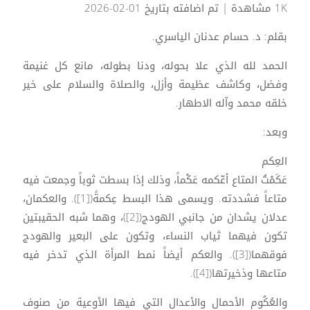
1K مشاهدة
| تم اضافته بتاريخ 01-02-2026
بقلم: د. حسام عدنان الياسري.
الحمد لله الذي علا بحوله، ودنا بطوله، مانع كل غنيمة
وفضل، وكاشف عظيمة وأزل، والصلاة والسلام على خير
خلقه محمد وآله الاطهار.
وبعد:
العِكم
عَكَمْتُ المتاع أعّكمه عَكْماً، وذلك إذا بسطت ثوباً وجمعت فيه
متاعاً فشددته. ويسمى هذا البسط عِكمةً([1]). والعكمان،
عدلان يشدان من جانبي الهودج([2])، وهما شبه الحقيبتين
تكون فيهما ثياب النساء، وتكون على البعير والهودج
فوقهما([3]). والعكم أيضاً نمط المرأة الذي تدخر فيه
متاعها وذخيرتها([4]).
والعُكُوم الأحمال والأعدال التي فيها الأوعية من صنوف