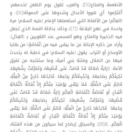
الأطعمة والمتاع([5]). والعرب تقول يوم الظعن لخدمهم:
أَعْتَكِموا. أي سّووا الأعدال وشدوها على الحمولة([6]). و
(العِكْم) من الألفاظ التي استعملها الإمام (عليه السلام) مرة
واحدة في نهج البلاغة ([7])، وذلك بدلالة النمط الذي تجعل
فيه الذخيرة والمتاع. وهو المسمى عند اللغويين بـ (العِدْل).
وأراد من ذكره الإبانة عن ما يبقى فيه من (نُفَاضَةٍ) من بقايا
الأوساخ أو التراب. يقول (عليه السلام) في خطبة له يتحدث
فيها عن الضلال وفتنة بني أمية، وما ستنتجه من تفرق
الأمة: ((رَايَةُ ضَلاَلة قَدْ قَامَتْ عَلَى قُطْبِهَا، وَتَفرَّقَتْ بِشُعَبِهَا،
تَكِيلُكُمْ بِصَاعِهَا، وَتَخْبِطُكُمْ بِبَاعِهَا. قَائِدُهَا خَارجٌ مِنْ الْمِلَّةِ،
قَائِمٌ عَلَى الضِّلَّةِ; فَلاَ يَبْقَى يَوْمَئِذ مِنْكُمْ إِلاَّ ثُفَالَةٌ كَثُفَالَةِ
الْقِدْرِ، أو نُفَاضَةٌ كَنُفَاضَةِ الْعِكْمِ رَايَةُ ضَلاَلة قَدْ قَامَتْ عَلَى
قُطْبِهَا، وَتَفرَّقَتْ بِشُعَبِهَا، تَكِيلُكُمْ بِصَاعِهَا، وَتَخْبِطُكُمْ
بِبَاعِهَا قَائِدُهَا خَارجٌ مِنْ الْمِلَّةِ، قَائِمٌ عَلَى الضِّلَّةِ; فَلاَ يَبْقَى
يَوْمَئِذ مِنْكُمْ إِلاَّ ثُفَالَةٌ كَثُفَالَةِ الْقِدْرِ، أو نُفَاضَةٌ كَنُفَاضَةِ
الْعِكْمِ...))([8]). والسياق إيضاح لما سيكون من هذه الفتنة،
فقد عبّر (عليه السلام) عمن بقى من هذهِ الفتنة بـ(ثُفاَلة