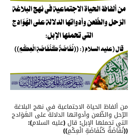
من ألفاظ الحياة الاجتماعية في نهج البلاغة
الرّحل والظّعن وأدواتها الدلالة على الهَوَادج
التي تحملها الإبل: قال (عليه السلام):
((نُفَاضَةٌ كَنُفَاضَةِ الْعِكْمِ))