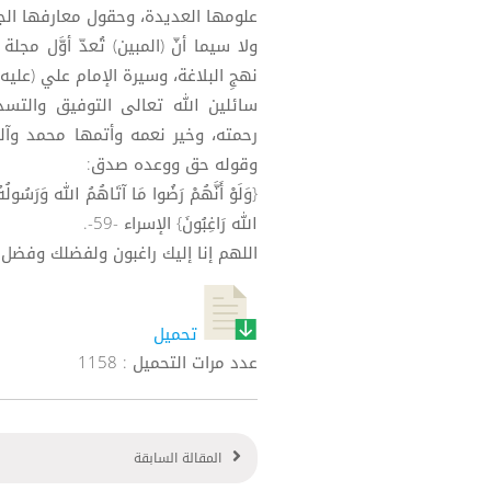
علومها العديدة، وحقول معارفها الج
ولا سيما أنّ (المبين) تُعدّ أوَّل مج
نهجِ البلاغة، وسيرة الإمام علي (عليه
سائلين الله تعالى التوفيق والتس
رحمته، وخير نعمه وأتمها محمد وآل
وقوله حق ووعده صدق:
{وَلَوْ أَنَّهُمْ رَضُوا مَا آتَاهُمُ الله وَرَسُولُه
الله رَاغِبُونَ} الإسراء -59-.
اللهم إنا إليك راغبون ولفضلك وفضل ر
تحميل
عدد مرات التحميل : 1158
المقالة السابقة