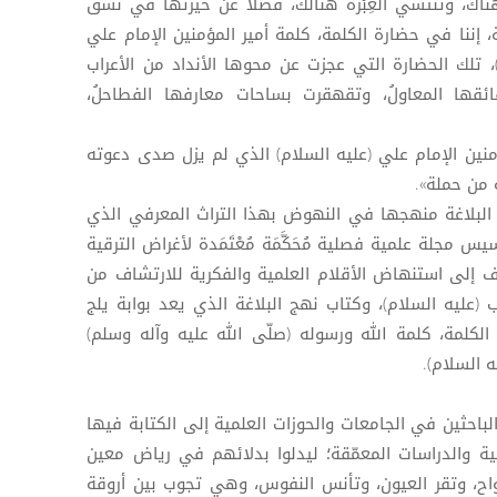
هناك، وتنتشي العِبْرة هنالك، فضلًا عن حيرتها في نسق
، إننا في حضارة الكلمة، كلمة أمير المؤمنين الإمام علي
، تلك الحضارة التي عجزت عن محوها الأنداد من الأعراب
ائقها المعاولُ، وتقهقرت بساحات معارفها الفطاحلُ،
ؤمنين الإمام علي (عليه السلام) الذي لم يزل صدى دعوته
ه من حملة».
لبلاغة منهجها في النهوض بهذا التراث المعرفي الذي
س مجلة علمية فصلية مُحَكَّمَة مُعْتَمَدة لأغراض الترقية
ف إلى استنهاض الأقلام العلمية والفكرية للارتشاف من
(عليه السلام)، وكتاب نهج البلاغة الذي يعد بوابة يلج
لكلمة، كلمة الله ورسوله (صلّى الله عليه وآله وسلم)
 السلام).
الباحثين في الجامعات والحوزات العلمية إلى الكتابة فيها
ية والدراسات المعمّقة؛ ليدلوا بدلائهم في رياض معين
واح، وتقر العيون، وتأنس النفوس، وهي تجوب بين أروقة