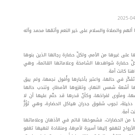
 ألهم والصلاة والسلام على خير النعم وأتمّها محمد وآله
ها على غيرها من الأمم، ولكلِّ حضارة رجالها الذين بنوها
لكلِّ حضارة شواهدها الشامخة وعلاماتها القائمة، وهي
هنا كانت أمة.
فَكّر في حالها، واعتبر بأخبارها وأُفول نجمها، ولم يبق
 أشعة شمس النهار، وتغزوها الأمطار، وتندب حالها
اشها، ومأوى لفراخها، وكأنّ قدرها قد حتّم عليها أن لا
خيلة، تجوب شقوق جدران هياكل الحضارة، وهي تَؤُزُّ
ت أمة.
 من الحضارات، فشموخها قائم في الأذهان وعلاماتها
أرواح لتهفو إليها أسيرة لأمرها، ومنقادة لنهيها تغفو