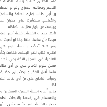
على المعنى هنا، وترتشف الدَّلالة 
التعبير وجمالية المغزى وقوام الجملة
بن أبي طالب (عليه الصلاة والسلام)
والأعاجم، فتكسَّرت على جدران حق
ويئِست عن بلوغ مغزاها الأعاظم.
لأنها حضارة الكلمة.. كلمة أمير الم
مرددًا «أن هاهنا علمًا جمًا لو أَصبت ل
ومن هنا: اتّخذت مؤسسة علوم نهج ا
اكتنزه كتاب نهج البلاغة، فقامت بتأسي
العلمية في المجال الأكاديمي، تهد
معين علوم الإمام علي بن أبي طالب 
منها أهل الفكر والبحث إلى حضارة ا
وقرآنه الناطق علي بن أبي طالب (عليه
لذا:
تدعو أُسرة (مجلة المبين) المفكرين و
والإسهام في رفدها بالأبحاث العلم
حضارة الكلمة الفياضة فتنتشي الأر