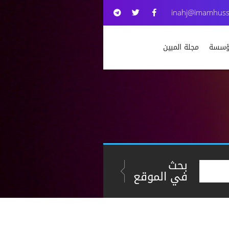
inahj@imamhuss
مؤسسة
مجلة المبين
بحث
في الموقع