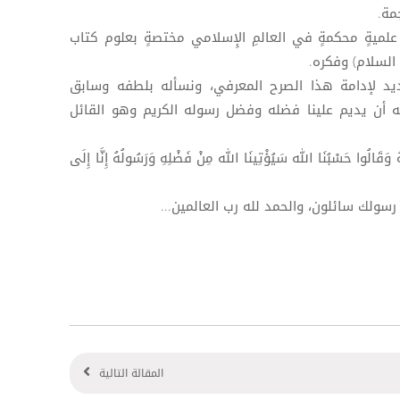
مة.
لة علميةٍ محكمةٍ في العالمِ الإِسلامي مختصةٍ بعلوم كتاب
 السلام) وفكره.
ديد لإدامة هذا الصرح المعرفي، ونسأله بلطفه وسابق
ه أن يديم علينا فضله وفضل رسوله الكريم وهو القائل
ُ وَقَالُوا حَسْبُنَا الله سَيُؤْتِينَا الله مِنْ فَضْلِهِ وَرَسُولُهُ إِنَّا إِلَى
سولك سائلون، والحمد لله رب العالمين...
المقالة التالية