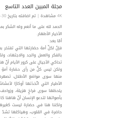
مجلة المبين العدد التاسع
4K مشاهدة
| تم اضافته بتاريخ 30-04-2025
الحمد لله على ما أنعم وله الشكر بما
الأخيار الأطهار.
أمّا بعد:
فإنّ لكلِّ أمة حضارتها التي تفتخر ب
بالفكر والعمل والجد والاجتهاد، و
تحاكي الأجيال على كرور الأيام أنّ ها
ولكن ليس كلُّ من رأى حضارة أمةٍ تَ
منها سوى مواضع الأطلال، تصهرها
الأطيار التي اتّخذتها أوكارًا لأعش
يلحظها سوى فراخٍ هزيلة، وزواحف د
بأصواتها لتدعو الإنسان أنّ هاهنا كان
ولكننا هنا في حضارة ليست كغيرها
حاضرة في القلوب، وهياكلها تشدّ ال