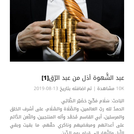
عبد الشَّهوة أذل من عبد الرّق[1]
10K مشاهدة
| تم اضافته بتاريخ 13-08-2019
البَاحث: سَلَام مَكّيّ خضَيّر الطَّائِي.
الحمدُ لله ربّ العالمين، والصَّلَاة والسَّلَام، على أشرف الخلق
والمرسلين، أبي القاسم مُحَمَّد وآله المنتجبين، واللّعن الدَّائم
على أعدائهم ومبغضيهم وناكري حقّهم، ما بقيت وبقي
اللَّيل والنَّهار إلى قيامِ يوم الدِّين...