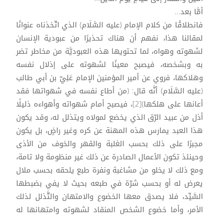
أمَّا بعد...
فانطلاقًا من كلام الإمام (عليه السَّلَام) الذي اتّخذناه عنوانًا
لمقالنا هذا، نفهم أن هناك تحذيرًا من عبودية الإنسان
لشهوته وهواه، لما تحتويها هذه العبوديَّة من مخاطر تضر
به وبشخصه، فيصبح معينًا لشهوته على إذلال نفسه
وهلاكها، فروي عن أمير المؤمنين الإمام عَلِيّ بن أبي طالب
(عليه السَّلَام) أنَّه قال: (من أطاع نفسه في شهواتها فقد
أعانها على هلكها)[2]، فيصبح أمام شهواته وأهواءه ذليلًا
أذل من عبيد الرّق الذي يخضع لمولاه ويتذلل له، وقد يكون
هذا العبد يمارس هذه المهنة عن كره وغير راضٍ، بل يكون
مجبرًا على ذلك بحسب الغلبة والقهر والخوف من الأذى
وحينئذ تكون الأعمال الصادرة عن ذلك غير منظومة ولا تامة،
ومع ذلك لا يخلو من مشاغبة ونفرة طبع يلحقه بحسب ملال
يعرض له أو بحسب شرّة في طبعه بحيث لا يفي بضبطها
السَّيِّد، فلا يصدق معها الخضوع والامتهان والتَّذلل لذلك
الأمر، وأما خضوع الشخص المنقاد لشهوته وامتهانها له