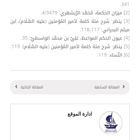
341.
[2] ميزان الحكمة، مُحَمَّد الرّيشهري: 4/3479.
[3] ينظر: شرح مئة كلمة لأمير المُؤمنين (عليه السَّلَام)، ابن
ميثم البحراني: 117-118.
[4] عيون الحكم المواعظ، عَلِيّ بن محمَّد الواسطيّ: 35.
[5] ينظر: شرح مئة كلمة لأمير المُؤمنين (عليه السَّلَام): 119.
[6] النّساء: 119.
المقالة السابقة
المقالة التالية
ادارة الموقع