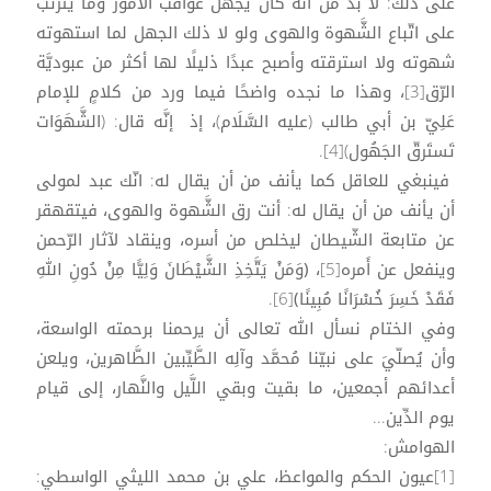
على ذلك: لا بد من أنَّه كان يجهل عواقب الأمور وما يترتَّب
على اتّباع الشَّهوة والهوى ولو لا ذلك الجهل لما استهوته
شهوته ولا استرقته وأصبح عبدًا ذليلًا لها أكثر من عبوديَّة
الرّق[3]، وهذا ما نجده واضحًا فيما ورد من كلامٍ للإمام
عَلِيّ بن أبي طالب (عليه السَّلَام)، إذ إنَّه قال: (الشَّهَوَات
تَستَرقّ الجَهُول)[4].
فينبغي للعاقل كما يأنف من أن يقال له: انّك عبد لمولى
أن يأنف من أن يقال له: أنت رق الشَّهوة والهوى، فيتقهقر
عن متابعة الشّيطان ليخلص من أسره، وينقاد لآثار الرّحمن
وينفعل عن أَمره[5]، ﴿وَمَنْ يَتَّخِذِ الشَّيْطَانَ وَلِيًّا مِنْ دُونِ اللهِ
فَقَدْ خَسِرَ خُسْرَانًا مُبِينًا﴾[6].
وفي الختام نسأل الله تعالى أن يرحمنا برحمته الواسعة،
وأن يُصلّيَ على نبيّنا مُحمَّد وآلِه الطَّيِّبين الطَّاهرين، ويلعن
أعدائهم أجمعين، ما بقيت وبقي اللَّيل والنَّهار، إلى قيام
يوم الدِّين...
الهوامش:
[1]عيون الحكم والمواعظ، علي بن محمد الليثي الواسطي: