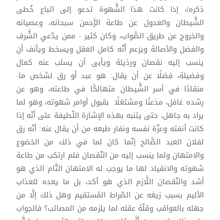
ذكره)، إذا كانت هذا الشَّهوة تدعو إلى اتباع خُطى
الشَّيطان والعدول عن طاعة الرَّحمن سبحانه، وعصيانه
والخروج عن طريق الصَّواب، وكان كثير - ممن يدّعي الشَّرف
والفضل والأصالة ويزعم أَنّه كامل العقل ويسخط ويأنف أن
ينسب إليه نقصان ورذيلة ويأبى أن يسلب عنه كمال
وفضيلة، فضلًا عن أن يقال: هو عبد أو رق لشخص ما-
منقادًا في أسر الشَّيطان متهالكًا في طاعته، وهو عن
رشده غافل، مذعنًا ومشتغلًا بقبول أوامر شهوته، وهو لما
يراد به جاهل، حتى يتنبه بهذه الإشارة اللّطيفة على أنّه إذا
كانت أنفته وعزّة نفسه ونفار طبعه من أن يقال عنه: أنّه رق
لفلان العبد الصَّالح إنّما كان لما في ذلك من الخضوع
والامتهان ولما ينسب إليه من النّقصان فلم ارتكب من طاعة
شهوته والانقياد لها ما يوجب له الامتهان التَّام الذي هو
أشد والنّقصان اللَّازم الذي هو آكد، بل ما يعده للعذاب
الأليم بسبب زيغه عن الصّراط المُستقيم وهل ذلك إلَّا من
جهله بالعواقب وقلّة عقله لما يلزمه من المصائب؟ فالجواب