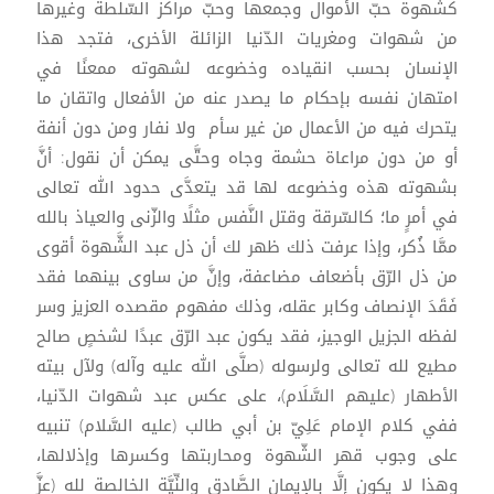
كشهوة حبّ الأموال وجمعها وحبّ مراكز السّلطة وغيرها
من شهوات ومغريات الدّنيا الزائلة الأخرى، فتجد هذا
الإنسان بحسب انقياده وخضوعه لشهوته ممعنًا في
امتهان نفسه بإحكام ما يصدر عنه من الأفعال واتقان ما
يتحرك فيه من الأعمال من غير سأم ولا نفار ومن دون أنفة
أو من دون مراعاة حشمة وجاه وحتَّى يمكن أن نقول: أنَّ
بشهوته هذه وخضوعه لها قد يتعدَّى حدود الله تعالى
في أمرٍ ما؛ كالسّرقة وقتل النَّفس مثلًا والزّنى والعياذ بالله
ممَّا ذُكر، وإذا عرفت ذلك ظهر لك أن ذل عبد الشَّهوة أقوى
من ذل الرّق بأضعاف مضاعفة، وإنَّ من ساوى بينهما فقد
فَقَدَ الإنصاف وكابر عقله، وذلك مفهوم مقصده العزيز وسر
لفظه الجزيل الوجيز، فقد يكون عبد الرّق عبدًا لشخصٍ صالح
مطيع لله تعالى ولرسوله (صلَّى الله عليه وآله) ولآل بيته
الأطهار (عليهم السَّلَام)، على عكس عبد شهوات الدّنيا،
ففي كلام الإمام عَلِيّ بن أبي طالب (عليه السَّلام) تنبيه
على وجوب قهر الشّهوة ومحاربتها وكسرها وإذلالها،
وهذا لا يكون إلَّا بالإيمان الصَّادق والنِّيَّة الخالصة لله (عزَّ