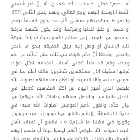
أم يحجم؟ فقال: حسبك يا أخا همدان، ألا إنّ خير شيعتي
النّمط الأوسط، إليهم يرجع الغالي، وبهم يلحق التّالي))([5]).
وللتفريط بمنهجيتهم مناشئ كُثر، قد يكون المنشأ لبغض
أو حسد، أو طلبًا للدنيا وزهرتها، وقد يكون لشبهة عارضة
أو قصور في التوصل إلى حقائق الأمور بحيث لو زالت شبهة
ذلك الإنسان أو وصل إليه بريق الحقيقة بنحو ما لأذعن
والتحق، وقطعًا أنَّ حكم هؤلاء سيختلف عمَّن تخلّف عن علم
وعناد، وكم قد هيأ تعالى أسباب الهداية لمثل هؤلاء
فركبوا سفينة الآل مستغفرين شاكرين؛ فالله أعلم بما في
نفوس عباده، وأمَّا التفريط أو الغلو بمقاماتهم (صلوات الله
عليهم) الذي أصبح اليوم من أكثر المفاهيم تعاطيًا في
الجدل والتراشق، والفصل قولهم (صلوات الله عليهم) في
بيان حدِّه، والقول لأمير المؤمنين (صلوات الله عليه) في
حديث الأربعمائة: ((إياكم والغلو فينا قولوا إنا عبيد مربوبون،
وقولوا في فضلنا ما شئتم))([6])، فالغلو أن يُعتقد بأهل
البيت (صلوات الله عليهم) أنَّهم ليسوا عبادًا أو تنسب إليهم
الأفعال بالاستقلال، كالشفاعة، والرزق، والشفاء ونحو ذلك،