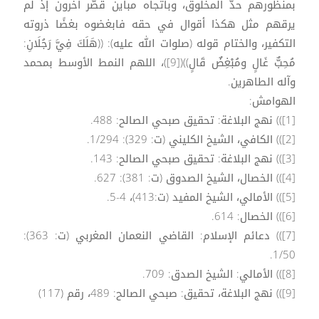
بمنظورهم حدَّ المخلوق، وباتجاه مباين قصّر آخرون إذ لم
يرقهم مثل هكذا أقوال في حقه فابغضوه بغضًا ذروته
التكفير، والختام قوله (صلوات الله عليه): ((هَلَكَ فِيَّ رَجُلَانِ:
مُحِبٌّ غَالٍ ومُبْغِضٌ قَالٍ))([9])، اللهم النمط الأوسط بمحمد
وآله الطاهرين.
الهوامش:
[1])) نهج البلاغة: تحقيق صبحي الصالح: 488.
[2])) الكافي، الشيخ الكليني (ت: 329): 1/294.
[3])) نهج البلاغة: تحقيق صبحي الصالح: 143.
[4])) الخصال، الشيخ الصدوق (ت: 381): 627.
[5])) الأمالي، الشيخ المفيد (ت:413)، 4-5.
[6])) الخصال: 614.
[7])) دعائم الإسلام: القاضي النعمان المغربي (ت: 363):
1/50.
[8])) الأمالي: الشيخ الصدق: 709.
[9])) نهج البلاغة، تحقيق: صبحي الصالح: 489، رقم (117)