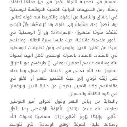
المسلم في تحصيله للنجاة الكون في حيز حماها اعتقادًا
وعملًا، ومن التطبيقات القرآنية العملية المؤسِّسة للوسطية
في الإنفاق والناهية عن الإفراط والتفريط فيه قوله تعالى:
{وَلَا تَجْعَلْ يَدَكَ مَغْلُولَةً إِلَى عُنُقِكَ وَلَا تَبْسُطْهَا كُلَّ الْبَسْطِ
فَتَقْعُدَ مَلُومًا مَحْسُورًا} (الإسراء:29)؛ بل أنَّ الوسطية في
الأمور منهجية عقلائية، جرت عليها سيرة العقلاء وعادتهم
بعيدًا عن تقنين الدين وتوصياته، ومن تطبيقات الوسطية
في الاعتقاد، الاعتقاد بالمنزلة الوسطى لأهل البيت (صلوات
الله وسلامه عليهم أجمعين) بمعنى أنَّ طريقهم هو الطريق
المقبول عند الله تعالى في الاعتقاد ثم العمل، وما عداه
سُبل زَلِقَة تؤدي إلى حيث التقصير عنهم أو الغلو في
مقاماتهم وكلا الأمرين يخرجان عن دائرة الدين ويوقعان
في هوة الهلكة والخسران.
والبداية من رياض النهج وقول المولى أمير المؤمنين
(صلوات الله عليه): ((َنحْنُ النُّمْرُقَةُ الْوُسْطَى بِهَا يَلْحَقُ
التَّالِي، وإِلَيْهَا يَرْجِعُ الْغَالِي))([1])، مستعيرًا (صلوات الله
وسلامه عليه) النمرقة (وهي الوسادة) التي تتوسط