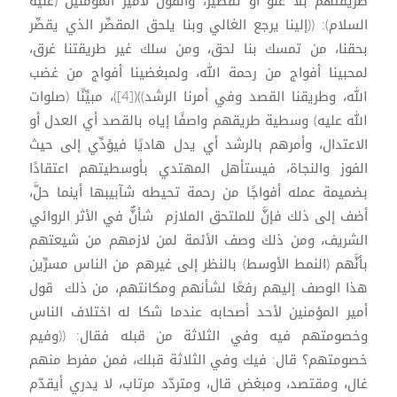
طريقتهم بلا غلو أو تقصير، والقول لأمير المؤمنين (عليه
السلام): ((إلينا يرجع الغالي وبنا يلحق المقصِّر الذي يقصِّر
بحقنا، من تمسك بنا لحق، ومن سلك غير طريقتنا غرق،
لمحبينا أفواج من رحمة الله، ولمبغضينا أفواج من غضب
الله، وطريقنا القصد وفي أمرنا الرشد))([4])، مبيِّنًا (صلوات
الله عليه) وسطية طريقهم واصفًا إياه بالقصد أي العدل أو
الاعتدال، وأمرهم بالرشد أي يدل هاديًا فيؤدِّي إلى حيث
الفوز والنجاة، فيستأهل المهتدي بأوسطيتهم اعتقادًا
بضميمة عمله أفواجًا من رحمة تحيطه شآبيبها أينما حلَّ،
أضف إلى ذلك فإنَّ للملتحق الملازم شأنٌّ في الأثر الروائي
الشريف، ومن ذلك وصف الأئمة لمن لازمهم من شيعتهم
بأنَّهم (النمط الأوسط) بالنظر إلى غيرهم من الناس مسرِّين
هذا الوصف إليهم رفعًا لشأنهم ومكانتهم، من ذلك قول
أمير المؤمنين لأحد أصحابه عندما شكا له اختلاف الناس
وخصومتهم فيه وفي الثلاثة من قبله فقال: ((وفيم
خصومتهم؟ قال: فيك وفي الثلاثة قبلك، فمن مفرط منهم
غال، ومقتصد، ومبغض قال، ومتردّد مرتاب، لا يدري أيقدّم