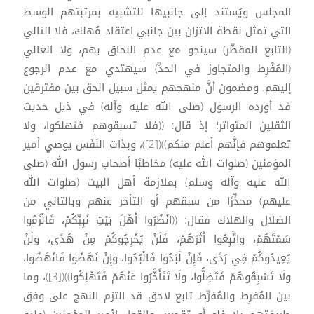
المجلس ويُستند إلى جانبيها للتشبيه بمرتبتهم الوسط
التي تمثل نقطة الاتزان بين جانبي اعتقاد مُهلك، فلا التالي
(التابع المقصِّر) سينجو مع عدم اللحاق بهم، ولا الغالي
(المُفْرِط والمتجاوز في الحدِّ) سيهتدي مع عدم الرجوع
إليهم. ومضمون أنَّ منهجهم يمثل سبيل الحق بين مفترقين
قد أورده الرسول (صلى الله عليه وآله) في ذيل حديث
الثقلين المتواتر؛ إذ قال: ((فلا تسبقوهم فتهلكوا، ولا
تعلموهم فإنَّهم أعلم منكم))([2])، وبذات النَفَس يوصي أمير
المؤمنين (صلوات الله عليه) مخاطبًا أصحاب رسول الله (صلى
الله عليه وآله وسلم) بملازمة أهل البيت (صلوات الله
عليهم) محذِّرًا من سبقهم أو التأخر عنهم وبالتالي من
الضلال والهلاك فقال: ((انْظُرُوا أَهْلَ بَيْتِ نَبِيِّكُمْ، فَالْزَمُوا
سَمْتَهُمْ، واتَّبِعُوا أَثَرَهُمْ، فَلَنْ يُخْرِجُوكُمْ مِنْ هُدًى، ولَنْ
يُعِيدُوكُمْ فِي رَدًى، فَإِنْ لَبَدُوا فَالْبُدُوا، وإِنْ نَهَضُوا فَانْهَضُوا،
ولَا تَسْبِقُوهُمْ فَتَضِلُّوا، ولَا تَتَأَخَّرُوا عَنْهُمْ فَتَهْلِكُوا))([3])، وما
بين المُفرِط والمُفرِّط تابع لاحق قد التزم النهج على وفق