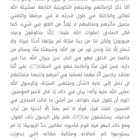
أمَّا ذكر كراماتهم بولايتهم التكوينية التابعة لمشيئة الله
تعالى والكائنة في طول قدرته لا في عرضها والتغني
بجميل مآثرهم ومناقبهم لا يُعدُّ من الغلو في شيء، كما
قال الصادق (صلوات الله عليه): ((إنَّا مخلوقون وعباد
مربوبون؛ ولكن لنا من ربنا منزلة لم ينزلها أحدًا غيرنا، ولا
تصلح إلَّا لنا، ونحن نور من نور الله، وشيعتنا منّا، وسائر من
خالفنا من الخلق فهو في النار، نحن جيران الله غدًا في
داره، فمن قَبِل منّا وأطاعنا فهو في الجنة))([7])، على أنّناَ
نعتقد جازمين أنَّا مهما تعمقنا في أمرهم وتتبعنا فضائلهم
لن نصل إلى غاية الشأن ومنتهى المنزلة، وللرسول الله
(صلى الله عليه وآله) بيان في ذلك إذ قال لأمير المؤمنين:
((لولا أن تقول فيك طوائف من أمتي ما قالت النصارى في
المسيح، لقلت فيك قولًا لا تمر بملأ إلَّا أخذوا من تراب
قدميك، يستشفون به))([8])، فلم يقل الرسول ذلك القول،
ومع ذاك انبهر فيه قوم فأحبوه مغالين حدَّ الربوبية؛ إذ لم
يستوعبوا كم كمالاته ومثالية صفاته التي تجاوزت