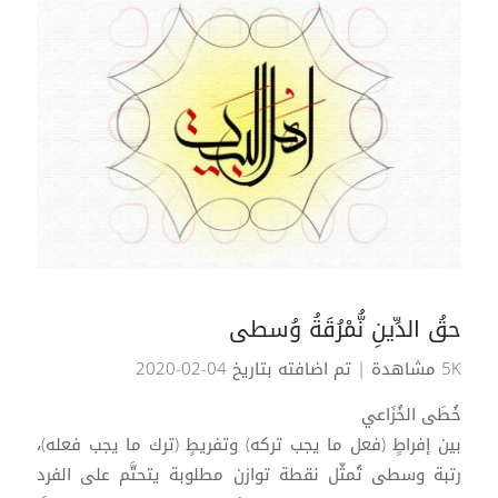
حقُ الدِّينِ نُّمْرُقَةُ وُسطى
5K مشاهدة
| تم اضافته بتاريخ 04-02-2020
خُطَى الخُزَاعي
بين إفراطٍ (فعل ما يجب تركه) وتفريطٍ (ترك ما يجب فعله)،
رتبة وسطى تُمثّل نقطة توازن مطلوبة يتحتَّم على الفرد