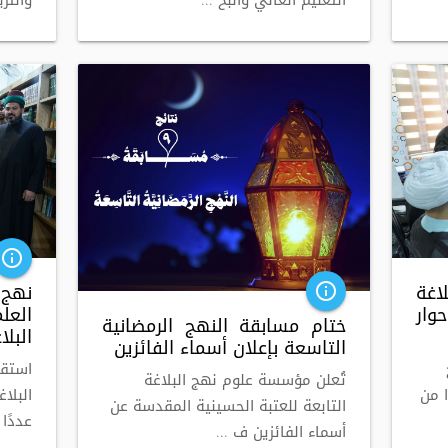
التعليم العالي والبح ...
والترب
info_outline
غة
نهج 
info_outline
وار
الع
ختام مسابقة النهج الرمضانية
البل
التاسعة بإعلان أسماء الفائزين
استق
تُعلن مؤسسة علوم نهج البلاغة
ا من
البلا
التابعة للعتبة الحسينية المقدسة عن
عددًا
أسماء الفائزين ف ...