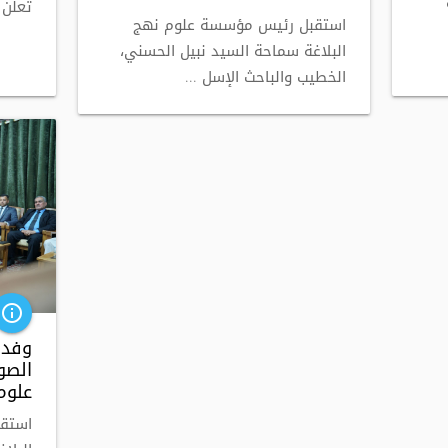
تعلن 
استقبل رئيس مؤسسة علوم نهج
البلاغة سماحة السيد نبيل الحسني،
الخطيب والباحث الإسل ...
info_outline
وفد
الصو
علوم 
استق