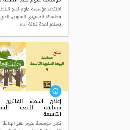
افتتحت مؤسسة علوم نهج البلاغة
مجلسها الحسيني السنوي، الذي
يستمر لمدة ثلاثة أيام، ...
info_outline
إعلان أسماء الفائزين
مسابقة البيعة السنو
التاسعة
تُعلن مؤسسة علوم نهج البلاغة