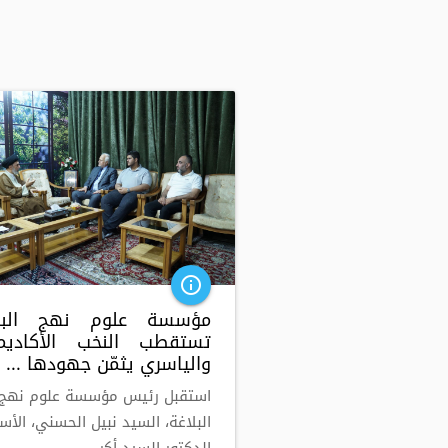
info_outline
مؤسسة علوم نهج البلا
تستقطب النخب الأكاديمي
والياسري يثمّن جهودها ...
استقبل رئيس مؤسسة علوم نهج
البلاغة، السيد نبيل الحسني، الأس