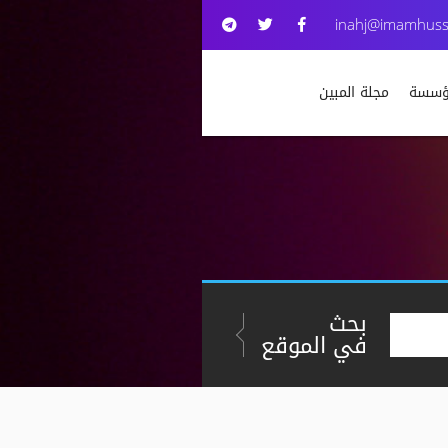
inahj@imamhuss
مؤسسة
مجلة المبين
بحث
في الموقع