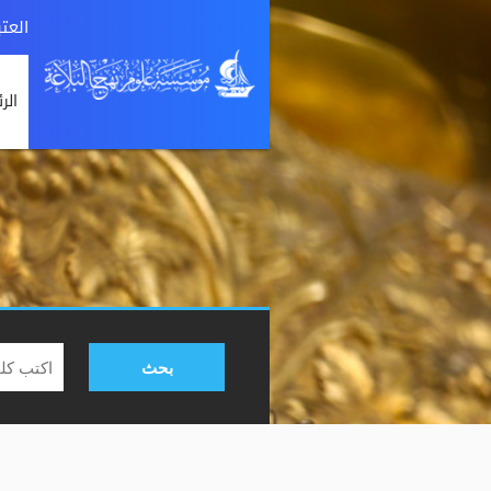
العت
الر
بحث