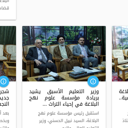
البلا
قضاء 
info_outline
info_outline
وزير التعليم الأسبق يشيد
شجرة
غة
بريادة مؤسسة علوم نهج
جديد
ة..
البلاغة في إحياء التراث ...
النج
استقبل رئيس مؤسسة علوم نهج
بعد أ
البلاغة، السيد نبيل الحسني، وزير
وبخطو
تاذ