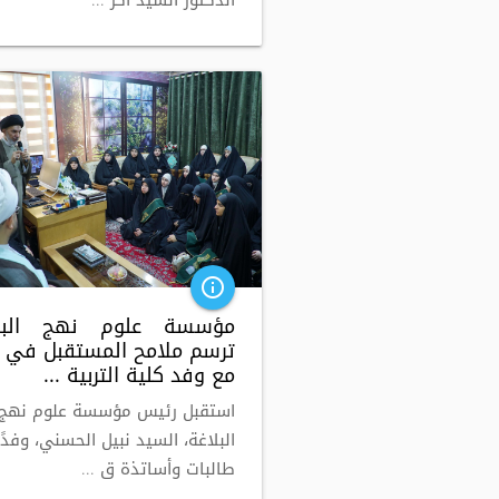
الدكتور السيد أكر ...
info_outline
مؤسسة علوم نهج البلا
ترسم ملامح المستقبل في ح
مع وفد كلية التربية ...
استقبل رئيس مؤسسة علوم نهج
البلاغة، السيد نبيل الحسني، وفدً
طالبات وأساتذة ق ...