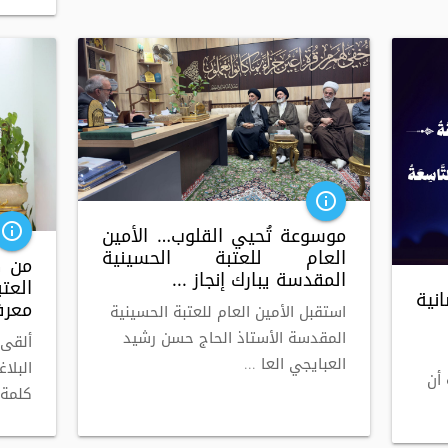
info_outline
موسوعة تُحيي القلوب… الأمين
info_outline
العام للعتبة الحسينية
من ك
المقدسة يبارك إنجاز ...
العت
نية
معرف
استقبل الأمين العام للعتبة الحسينية
المقدسة الأستاذ الحاج حسن رشيد
ألقى
العبايجي العا ...
البلا
 أن
كلمة ا