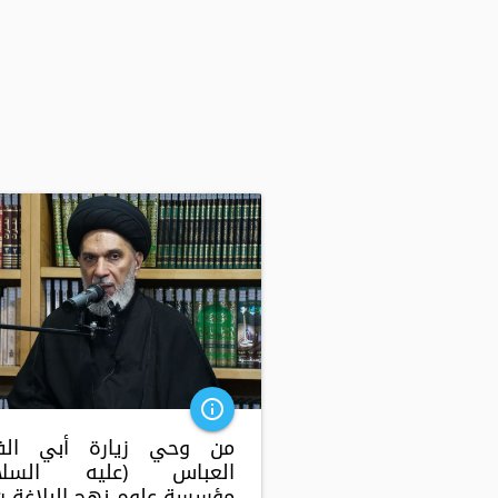
info_outline
من وحي زيارة أبي الف
العباس (عليه السلام)
مؤسسة علوم نهج البلاغة ت 