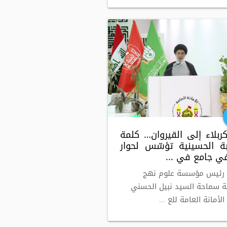
ربلاء إلى القيروان… كلمة
بة الحسينية تؤسّس لحوار
ي جامع في ...
 رئيس مؤسسة علوم نهج
غة سماحة السيد نبيل الحسني
لأمانة العامة للع ...