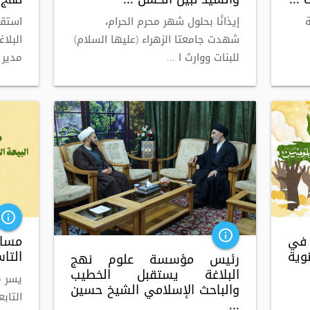
إيذانًا بحلول شهر محرم الحرام،
استق
شهدت جامعتا الزهراء (عليها السلام)
البلا
للبنات ووارث ا ...
مدير 
info_outline
info_outline
 في
مسا
ية
التاس
رئيس مؤسسة علوم نهج
البلاغة يستقبل الخطيب
يسر م
والباحث الإسلامي الشيخ حسين
التاب
...