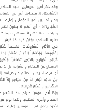
في فضل شهر رمضان وصيامه.
وقد ذكر أمير المؤمنين (عليه السلام) فضل ص
الْعِقَاب)([5])، فصيامه أمن من العقاب.
ومن ثم بين أمير المؤمنين (عليه السلا
الصِّيَامِ)([6])، أي أنهم لا
ويراد به جهادهم لأنفسهم بحرمانها من
(عليه السلام): (وَعَنْ ذلِكَ مَا حَرَسَ اللهُ عِب
فِي الأيَّامِ الْمَفْرُوضَاتِ، تسْكِيناً لأطْرَا
لِقُلُوبِهِمْ، وَإِذْهَاباً لِلْخُيَلاَءِ عَنْهُمْ، لِ
الامتناع عن الطعام والشراب، بل لا بد
أجر فيه، لا يصل الصائم من صيامه إلا
مِنْ صَائِم لَيْسَ لَهُ مِنْ صِيَامِهِ إِلاَّ الظَّمَأ
الاكْيَاسِ وَإِفْطَارُهُمْ!)([8]).
وإذا أتم المؤمن صيام هذا الشهر ع
الصيام وأجره العظيم، وهذا يوم فرح
لأجره يقول أمير المؤمنين (عليه السلام) في 