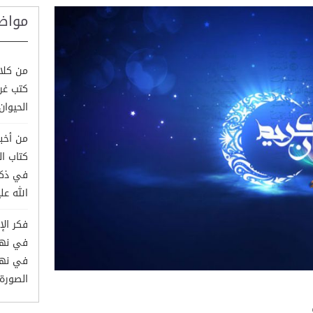
مواض
من كلام
كتب غري
الحيوان وم
من أخبا
كتاب ا
في ذكر
الله علي
فكر الإ
في نهج 
الصورة