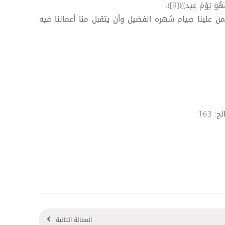
َ يَوْمَ عِيد))([9]).
من علينا صيام شهره الفضيل وأن يتقبل منا أعمالنا فيه
المقالة التالية