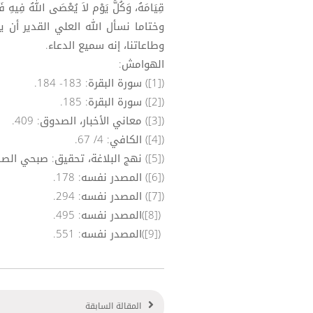
قِيَامَهُ، وَكُلُّ يَوْم لاَ يُعْصَى اللهُ فِيهِ فَهُو
وختاما نسأل الله العلي القدير أن ي
وطاعاتنا، إنه سميع الدعاء.
الهوامش:
([1]) سورة البقرة: 183- 184.
([2]) سورة البقرة: 185.
([3]) معاني الأخبار، الصدوق: 409.
([4]) الكافي: 4/ 67.
([5]) نهج البلاغة، تحقيق: صبحي الصالح: 163.
([6]) المصدر نفسه: 178.
([7]) المصدر نفسه: 294.
([8])المصدر نفسه: 495.
([9])المصدر نفسه: 551.
المقالة السابقة