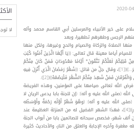
الأكث
لام على خير الأنبياء والمرسلين أبي القاسم محمد وآله
لا توج
 عنهم الرجس وطهرهم تطهيرا، وبعد
نها الصلاة والزكاة والصيام والحج وغيرها، ولكل منها
أياما معينة قال تعالى: ((يَا أَيُّهَا الَّذِينَ آَمَنُوا كُتِبَ
نْ قَبْلِكُمْ لَعَلَّكُمْ تَتَّقُونَ* أَيَّامًا مَعْدُودَاتٍ فَمَنْ كَانَ مِنْكُمْ
مَرِيضًا أَوْ عَلَى سَفَرٍ فَعِدَّةٌ مِنْ أَيَّامٍ أُخَرَ...))([1])، وقال جلَّ من قائل: ((شَهْرُ رَمَضَانَ الَّذِي أُنْزِلَ فِيهِ
وَالْفُرْقَانِ فَمَنْ شَهِدَ مِنْكُمُ الشَّهْرَ فَلْيَصُمْهُ))([2]).
فرض الله تعالى صيامها على المؤمنين، وهذه الفريضة
ه (صلى الله عليه و آله): (إن للجنة بابا يدعى الريان لا
الصائمون)([3]). و قال (صلى الله عليه و آله): (وهُوَ شَهْرٌ أَوَّلُه رَحْمَةٌ وأَوْسَطُه
مَغْفِرَةٌ وآخِرُه الإِجَابَةُ والْعِتْقُ مِنَ النَّارِ)([4])، فهذا الشهر الفضيل له من المنزلة العظيمة عند
ن ألف شهر، فخصص سبحانه للصائمين بابا من أبواب الجنة
مغفرة وآخره الإجابة والعتق من النار، والأحاديث كثيرة