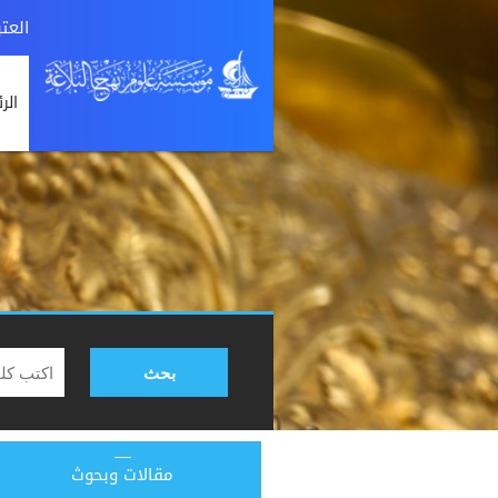
العت
الر
بحث
مقالات وبحوث