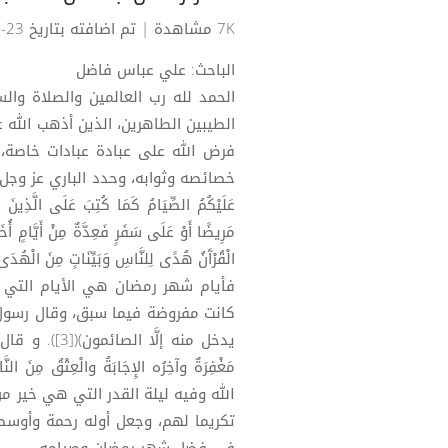
7K مشاهدة
| تم اضافته بتاريخ 23-04-2020
الباحث: علي عباس فاضل
الحمد لله رب العالمين والصلاة والس
الطيبين الطاهرين، الذين أذهب الله
فرض الله على عبادة عبادات خاصة، م
خصائصه وثوابه، وحدد الباري عز وجل للصيام 
عَلَيْكُمُ الصِّيَامُ كَمَا كُتِبَ عَلَى الَّذِينَ مِ
الْقُرْآَنُ هُدًى لِلنَّاسِ وَبَيِّنَاتٍ مِنَ الْهُدَى 
فأيام شهر رمضان هي الأيام التي 
كانت مفروضة فيما سبق، وقال رسول الل
يدخل منه إلَّا 
الله وفيه ليلة القدر التي هي خير م
تكريما لهم، وجعل أوله رحمة وأوسطه 