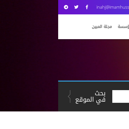
inahj@imamhuss
مؤسسة
مجلة المبين
بحث
في الموقع