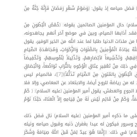
يامه إذ يقول: (وَصَوْمُ شَهْرِ رَمَضَانَ فَإِنَّهُ جُنَّةٌ مِنَ
م) حال المؤمنين الصائمين بقوله: (خُمْصُ الْبُطُونِ مِنَ
 بطون لهم فقد أذابها الصيام، وبين في موضع آخر أنهم يجاهدونه،
 ملذات الدنيا طلبا لما عند الله من الخير الوفير، يقول
َادَهُ الْمُؤْمِنِينَ بِالصَّلَوَاتِ وَالزَّكَوَاتِ، وَمُجَاهَدَةِ الصِّيَامِ
فِهِمْ، وَتَخْشِيعاً لأبْصَارِهمْ، وَتَذْلِيلاً لِنُفُوسِهِمْ، وَتَخْفِيضاً
ما فِي ذلِكَ مِنْ تَعْفِيرِ عِتَاقِ الْوُجُوهِ بالتُّرَابِ تَوَاضُعاً، وَالْتِصَاقِ
كَرَائِمِ الْجَوَارِحِ بِالأرْضِ تَصَاغُراً، وَلُحُوقِ الْبُطُونِ بِالمُتونِ مِنَ الصِّيَامِ تَذَلُّلاً)([7])، فالصيام ليس
 له من رياضة للروح أيضا، والابتعاد عن المعاصي، وإلا فلا
 الجوع والعطش، يقول أمير المؤمنين (عليه السلام): ( كَمْ
ُ، وَكَمْ مِنْ قَائِم لَيْسَ لَهُ مِنْ قِيَامِهِ إِلاَّ الْعَنَاءُ، حَبَّذَا نَوْمُ
لى ما ذكره أمير المؤمنين (عليه السلام) نال فضل ذلك
 وسرور فيكون له عيدا بغفران ذنبه وقبول صيامه ونيله
ذلك: ((إِنَّمَا هُوَ عِيدٌ لِمَنْ قَبلَ اللهُ صِيَامَهُ وَشَكَرَ