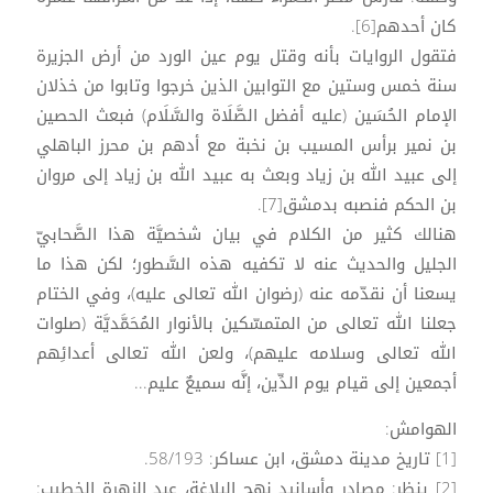
كان أحدهم[6].
فتقول الروايات بأنه وقتل يوم عين الورد من أرض الجزيرة
سنة خمس وستين مع التوابين الذين خرجوا وتابوا من خذلان
الإمام الحُسَين (عليه أفضل الصَّلَاة والسَّلَام) فبعث الحصين
بن نمير برأس المسيب بن نخبة مع أدهم بن محرز الباهلي
إلى عبيد الله بن زياد وبعث به عبيد الله بن زياد إلى مروان
بن الحكم فنصبه بدمشق[7].
هنالك كثير من الكلام في بيان شخصيَّة هذا الصَّحابيّ
الجليل والحديث عنه لا تكفيه هذه السَّطور؛ لكن هذا ما
يسعنا أن نقدّمه عنه (رضوان الله تعالى عليه)، وفي الختام
جعلنا الله تعالى من المتمسّكين بالأنوار المُحَمَّديَّة (صلوات
الله تعالى وسلامه عليهم)، ولعن الله تعالى أعدائِهم
أجمعين إلى قيام يوم الدِّين، إنَّه سميعٌ عليم...
الهوامش:
[1] تاريخ مدينة دمشق، ابن عساكر: 58/193.
[2] ينظر: مصادر وأسانيد نهج البلاغة، عبد الزهرة الخطيب: