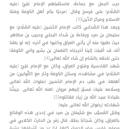
حرب الجمل مع جماعة، فاستقبلهم الإمام عَلِيّ (عليه
السَّلَام) على فرسخ وقال: (مرحبًا بكم أهل الكوفة وفئة
الاسلام ومركز الدِّين)[3].
ويعد هذا الصَّحابي كاتب الإمام الحُسَين (عليه السَّلَام) مع
سليمان بن صرد ورفاعة بن شداد البجلي وحبيب بن مظاهر،
حيث طلبوا منه أن يأتي العراق وكتبوا في آخره: إنه لو بلغنا
أنك قد أقبلت إلينا أخرجناه (النعمان بن بشير والي الكوفة)
حتى نلحقه بالشام إن شاء الله تعالى[4].
شهد القادسية وفتوح العراق، وكان مع الإمام عَلِيّ (عليه
السَّلَام) في مشاهده، وسكن الكوفة وثار مع (التَّوابين) من
أهلها، في طلب دم الإمام الحُسَين (صلوات الله تعالى
وسلَامه عليه)، فسيّر إليهم مروان -لعنه الله تعالى- جيشًا
بقيادة عبيد الله بن زياد فقاتلوه[5].
شهادته (رضوان الله تعالى عليه):
وقتل المُسيَّب مع سُلَيمَان بن صرد في إحدى هذه الوقائع
بالعراق، وكان شجاعًا بطلا، قال زفر بن الحارث الكلابي في
وصفه: فارس مضر الحمراء كلها، إذا عد من أشرافها عشرة