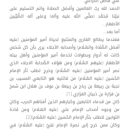
علي فاضل الخزاعي
الحمد لله ربّ العالمين وأفضل الصلاة واتم التسليم على
نبيّنا مُحَمَّد (صلَّى الله عليه وآله) وعلى آله الطَّيِّبين
الأطهار...
أما بعد...
فعندما يطالع القارئ والمتتبع لحياة أمير المؤمنين (عليه
أفضل الصَّلَاة والسَّلَام) وأصحابه الأجلاء يرى بأن كل شخص
كانت له أدوار وبطولات لخدمة أمير المؤمنين وأهل بيته
الأطهار (عليهم السَّلَام) ومن هؤلاء الصَّحابة الاجلاء الذي
نصر أمير المؤمنين (عليه السَّلَام) وخرج لطلب ثأر الإمام
الحُسَين (عليه السَّلَام) من قاتليه هو التابعي المسيب بن
نجبة بن ربيعة بن رباح بن ربيعة بن عوف بن هلال ابن شمخ
بن فزارة بن ذبيان الفزاري.[1]
كان من قدماء التابعين وكبارهم الذين أفناهم الحرب، وكان
من وجوه أصحاب الإمام علي (عليه السّلام) ومن قادة
التوابين للطلب بثأر الإمام الحُسَين (عليه السَّلَام)[2].
وكان ممن خرج إلى نصرة الإمام عَلِيّ (عليه السَّلَام) في