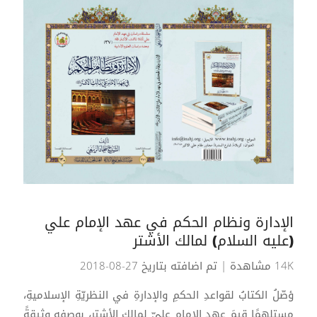
الإدارة ونظام الحكم في عهد الإمام علي
(عليه السلام) لمالك الأشتر
14K مشاهدة
| تم اضافته بتاريخ 27-08-2018
ؤصّلُ الكتابُ لقواعدِ الحكمِ والإدارةِ في النظريّةِ الإسلاميةِ،
مستلهمًا قيمَ عهدِ الإمامِ عليّ لمالكِ الأشترِ، بوصفِه وثيقةً