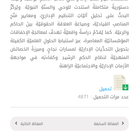
دستوريةً متكاملةً استندت للوحي والسنّةِ النبويّة. ويُركّزُ
البحثُ على تحليلِ آليّاتِ التنظيم الإداريّ، ومعاييرِ مَنْحِ
المناصبِ القياديّة، وصياغةِ العلاقة الحقوقيّة بينَ الحاكم
والرعيّة. كما يُقدّمُ دراسةً واقعيّةً تهدفُ لمعالجةِ الإخفاقات
المؤسّساتيّةِ المعاصرة، عبرَ استنباطِ الحلولِ العلميّةِ الكفيلة
بتحويلِ التحدِّياتِ الإداريّةِ لمساراتِ نجاحٍ، ومبرزةً الخصائصَ
المنهجيّةَ لنظامِ الحكمِ الرشيدِ وكفاءتِه في مواجهةِ
الأزماتِ الإداريّةِ والاجتماعيّةِ الراهنةِ.
تحميل
عدد مرات التحميل : 4871
المقالة السابقة
المقالة التالية