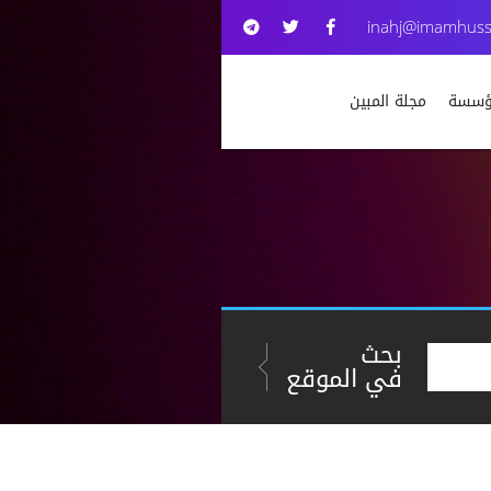
inahj@imamhuss
مؤسسة
مجلة المبين
بحث
في الموقع