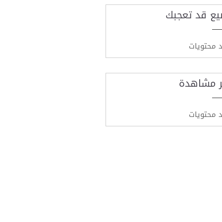
يع قد تعجبك
د محتويات
ر مشاهدة
د محتويات