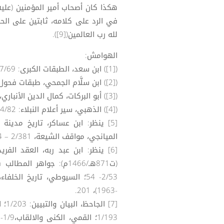
هكذا كان أصحاب أمير المؤمنين (علي
في الرد على كلامه، ثابتين على الحق
لله رب العالمين([9]).
الهوامش:
([1]) ابن سعد، الطبقات الكبرى: 7/69 .
([2]) ابن سلَّام الجمحي، طبقات فحول الشعراء: 1/13 .
([3]) أبو البركات، كمال الدين الأنباري، نزهة الألباء في طبقات الأدباء: 19 .
([4]) الذهبي، سير أعلام النبلاء: 4/82 .
الميانجي، مواقف الشيعة، 2/381 – 384؛ الشاكري، الأعلام من الصحابة والتابعين، 1/108.
-1963)، 201.