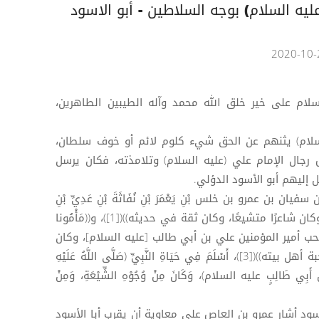
يه السلام) بوجه السلاطين - أبو الاسود
لسلام على خير خلق الله محمد وآله الطيبين الطاهرين،
لسلام) يثنهم عن الحق شيء كلوم لائم أو خوف سلطان،
رجال الإمام علي (عليه السلام) وتلامذته، فكان يرسل
 إليهم أبو الأسود الدؤلي.
 بن عمرو بن خلس بْنِ يَعْمَرَ بْنِ نُفَاثَةَ بْنِ عَدِيِّ بْنِ
الدئل بْنِ بَكْرِ بْنِ عَبْدِ مَنَاةَ بْنِ كِنَانَةَ، وكان شاعرًا متشيعًا، وكان ثقة في حديثه))([1])، و((مَأْمُونا
هُ الْفِقْه))([2])، وقد ((صحب أمير المؤمنين علي بن أبي طالب [عليه السلام]، وكان
من المشهورين بصحبته ومحبته ومحبة أهل بيته))([3])، أَسْلَمَ فِي حَيَاةِ النَّبِيِّ (صَلَّى اللَّهُ عَلَيْهِ
 أَبِي طَالِبٍ عليه السلام)، وَكَانَ مِنْ وُجُوْهِ الشِّيْعَةِ، وَمِنْ
سود أشار عمرو بن العاص على معاوية أن يقرب أبا الأسود