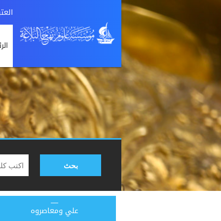
العت
الر
بحث
علي ومعاصروه