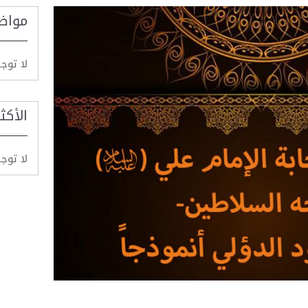
مواض
لا توج
الأكث
لا توج