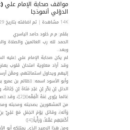
مواقف صحابة الإمام علي (عل
الدؤلي أنموذجا
14K مشاهدة
| تم اضافته بتاريخ 29-10-2020
بقلم: م.م خلود حامد الياسري
الحمد لله رب العالمين والصلاة وا
وبعد..
لم يكن صحابة الإمام علي (عليه ا
وقد أراد معاوية امتحان قلوب بعض 
إليهم ويحاول استمالتهم، وممَّن أرسل
وأبو الأسود اسمه: ((ظالم بن عمرو بن سفيان
عَالما يرْوى عَن
وَآله)، وقاتل يَوْمَ الجَمَلِ مَعَ عَلِيِّ بنِ
أَكْمَلِهِم عَقْلاً، وَرَأْياً([4])
ومن هذا الرصيد الذي يمتلكه أبو الأ