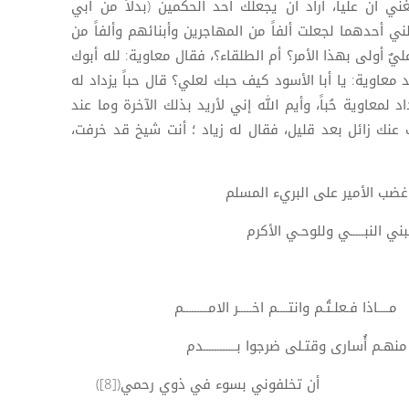
ني أن علياً، أراد أن يجعلك أحد الحكمين (بدلاً من أبي
 أحدهما لجعلت ألفاً من المهاجرين وأبنائهم وألفاً من
ليٌ أولى بهذا الأمر؟ أم الطلقاء؟، فقال معاوية: لله أبوك
د يوماً عند معاوية: يا أبا الأسود كيف حبك لعلي؟ قال حباً يزداد له
لمعاوية حُباً، وأيم الله إني لأريد بذلك الآخرة وما عند
لك عنك زائل بعد قليل، فقال له زياد ؛ أنت شيخ قد خرفت،
 الأمير على البريء المسلم
بـــــي وللوحـي الأكرم
ا فـعلـتُـم وانتــــم اخـــــر الامـــــــــم
م أُسارى وقتـلى ضرجوا بــــــــــــدم
كم أن تخلفوني بسوء في ذوي رحمي([8])