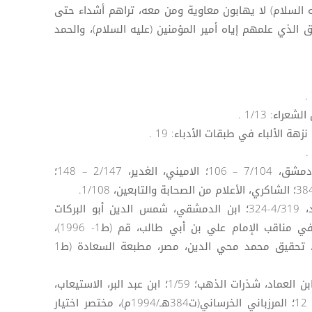
ه السلام) لا يهابون معاوية ومن معه، تراهم أشداء حتى
 الذي علمهم إياه أمير المؤمنين (عليه السلام)، والحمد
[5] ينظر: ابن عساكر، تاريخ مدينة دمشق، 7/104 – 106؛ الاميني، الغدير، 2/147 – 148؛
[6] ينظر: ابن عبد ربه، العقد الفريد، 4/319-324؛ ابن الدمشقي، شمس الدين أبو البركات
(ت871هـ/1466م): جواهر المطالب في مناقب الإمام علي بن أبي طالب، قم (ط1- 1996)،
2/53- 54؛ السيوطي، تاريخ الخلفاء، تحقيق محمد محي الدين، مصر، مطبعة السعادة (ط1
[7] الجاحظ، البيان والتبيين: 1/203؛ ابن العماد، شذرات الذهب؛ 1/59؛ ابن عبد البر، الاستيعاب،
1/193؛ القمي، الكنى والالقاب،1/9- 12؛ المرزباني الخرساني(ت384هـ/1994م)، مختصر اختيار