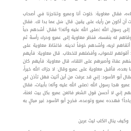
ه، فقال معاوية: خلوت أنا وعمرو وتناجزنا في أصحاب
ت أن أكون من رأيك على يقين. قال: سَل عما بدا لك. فقال
 إلى رسول الله (صلى الله عليه وآله)؟ فقال: أشدهم حباً
أوقاهم له بنفسه، فنظر معاوية إلى عمرو وحرك رأسهُ ثم
قاهم لربه، وأشدهم خوفاً لدينه. فاغتاظ معاوية على
: أقولهم للصواب، وأفضلهم للخطاب. قال معاوية: فأيهم
هم عفاءً وأصبرهم على اللقاء، قال معاوية: فأيهم كان
بعده، فأقبل معاوية على عمرو وقال: لا جزاك الله خيراً،
قال أبو الأسود: إني قد عرفت من أين أتيت فهل تأذن لي
 عمرو هجا رسول الله (صلى الله عليه وآله) بأبيات، فقال
لهم إني لا أحسن قول الشعر فالعن عمرو بكل بيت لعنة،
ً رباحاً؟ فهدده عمرو وتوعده، فخرج أبو الأسود غير مبالٍ به
وكيف ينال الكلب ليث عرين