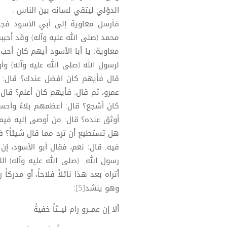
الدؤلي ليتقي لسانه بين الناس .
فأرسل معاوية إلى أبي الأسود فجاء
محمد (صلى الله عليه وآله) وقد أحبب
معاوية: يا أبا الأسود أيهم كان أحب
لرسول الله (صلى الله عليه وآله) و
قال فأيهم كان افضل عندك؟ قال: أت
عمرو، ثم قال: فأيهم كان أعلم؟ قال
كان أشجع؟ قال: أعظمهم بلاءً وأحسن
أوثق عنده؟ قال: من أوصى إليه فيما 
هل تستطيع أن ترد مما قال شيئاً؟ ف
فيه. قال: نعم، فقال أبو الأسود، إن
رسول الله (صلى الله عليه وآله) ال
أتراه بعد هذا نائلاً فلاحاً، أو مدركا
وهو ينشد[5]:
ألا إن عمــرو رام ليــثاً خفيةً 