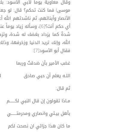
وقال معاوية يوماً لأبي الأسود: بلغ
موسى) فما كنت تحكم؟ قال: لو جعلني
الأنصار وأبنائهم، ثم ناشدتهم الله أع
أي حكم أنت؟[6]، وسأله زيا
شدةً كما يزداد بغضك له شدة، وتزداد 
الله، وإنك تريد الدنيا وزخرفها، وذ
فقال أبو الأسود[7]:
غضب الأمير بأن صَدقتُ وربما غضب
اللـه يعلم أن حبي صادق لبني الن
ثم قال:
مـاذا تقولون إن قال النبي لكــــــم مــــاذ
بأهل بيـتي وانصاري ومحرمتــــــي منهـ
ما كان هذا جزائي ان نصحت ل