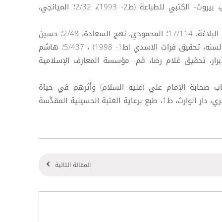
الشيعة، تحقيق محمد هادي الامين، بيروت- الكتبي للطباعة (ط2- 1993)، 2/32؛ الميانجي،
([8]) ينظر، ابن ابي الحديد، شرح نهج البلاغة، 17/114؛ المحمودي، نهج السعادة، 2/48؛ حسين
الشاكري، علي في الكتاب والادب والسنه، تحقيق فرات الاسدي (ط1- 1998) ، 5/437؛ هاشم
1ه/1695م): حلية الأبرار، تحقيق غلام رضا، قم- مؤسسة المعارف الإسلامية
تاب صحابة الإمام علي (عليه السلام) وأثرهم في حياة
المسلمين العامة، د خلود حامد الياسري، دار الوارث، ط1، طبع برعاية العتبة الحسينية المقدَّسة
المقالة التالية