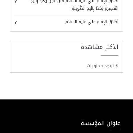
أخلاق الإمام علي عليه السلام قال: (مِنْ يُعْطِ بِالْيَدِ
الْقَصِيرَةِ يُعْطَ بِالْيَدِ الطَّوِيلَةِ)
أخلاق الإمام علي عليه السلام
الأكثر مشاهدة
لا توجد محتويات
عنوان المؤسسة