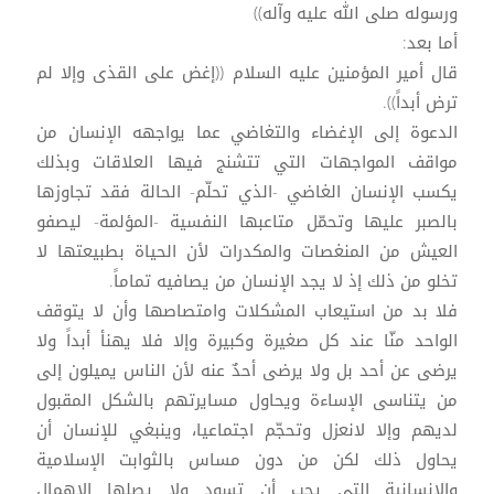
ورسوله صلى الله عليه وآله))
أما بعد:
قال أمير المؤمنين عليه السلام ((إغض على القذى وإلا لم
ترض أبداً)).
الدعوة إلى الإغضاء والتغاضي عما يواجهه الإنسان من
مواقف المواجهات التي تتشنج فيها العلاقات وبذلك
يكسب الإنسان الغاضي -الذي تحلّم- الحالة فقد تجاوزها
بالصبر عليها وتحمّل متاعبها النفسية -المؤلمة- ليصفو
العيش من المنغصات والمكدرات لأن الحياة بطبيعتها لا
تخلو من ذلك إذ لا يجد الإنسان من يصافيه تماماً.
فلا بد من استيعاب المشكلات وامتصاصها وأن لا يتوقف
الواحد منّا عند كل صغيرة وكبيرة وإلا فلا يهنأ أبداً ولا
يرضى عن أحد بل ولا يرضى أحدٌ عنه لأن الناس يميلون إلى
من يتناسى الإساءة ويحاول مسايرتهم بالشكل المقبول
لديهم وإلا لانعزل وتحجّم اجتماعيا، وينبغي للإنسان أن
يحاول ذلك لكن من دون مساس بالثوابت الإسلامية
والإنسانية التي يجب أن تسود ولا يصلها الإهمال