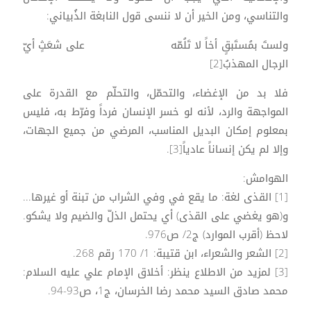
والتناسي، ومن الخير أن لا ننسى قول النابغة الذُبياني:
ولستَ بمُستَبقٍ أخاً لا تَلُمّه على شعَثٍ أيّ
الرجال المهذبُ[2]
فلا بد من الإغضاء، والتحمّل، والتحلّم مع القدرة على
المواجهة والرد، لأنه لو خسر الإنسان فرداً وفرّط به، فليس
بمعلوم إمكان البديل المناسب، المرضي من جميع الجهات،
وإلا لم يكن إنساناً عادياً[3].
الهوامش:
[1] القذى لغة: ما يقع في وفي الشراب من تبنة أو غيرها...
و(هو يغضي على القذى) أي يحتمل الذلّ والضيم ولا يشكو.
لاحظ (أقرب الموارد) ج2/ ص976.
[2] الشعر والشعراء، ابن قتيبة: 1/ 170 رقم 268.
[3] لمزيد من الاطلاع ينظر: أخلاق الإمام علي عليه السلام:
محمد صادق السيد محمد رضا الخرسان، ج1، ص93-94.