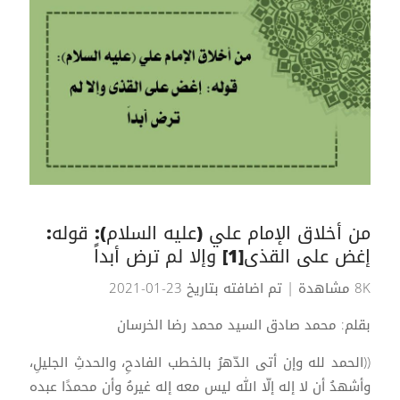
من أخلاق الإمام علي (عليه السلام): قوله:
إغض على القذى[1] وإلا لم ترض أبداً
8K مشاهدة
| تم اضافته بتاريخ 23-01-2021
بقلم: محمد صادق السيد محمد رضا الخرسان
((الحمد لله وإن أتى الدّهرُ بالخطب الفادحِ، والحدثِ الجليلِ،
وأشهدُ أن لا إله إلّا الله ليس معه إله غيرهُ وأن محمدًا عبده