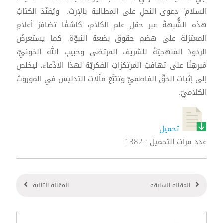
السلام" دعوى النحلِ على المطالبة بالإرث. ويُفنّدُ الكتابُ
هذه الشُّبهةَ عبر حقل علم الكلام، كاشفًا تضافرَ أعلامِ
المعتزلة على هضم حقوق بضعة النبوّة. كما يستعرضُ
الردودَ المنهجيّةَ للشريف المرتضى وحبيبِ الله الخوئيّ،
مُبرهِنًا على تهافتِ المرتكزاتِ الفكريّة لهذا الادِّعاء، ليخلص
إلى إثبات الحقّ الفاطميّ وتتبُّع مآلات التدليس في الموروث
الكلاميّ.
تحميل
عدد مرات التحميل : 1382
المقالة السابقة
المقالة التالية