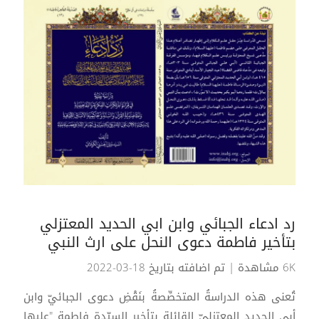
رد ادعاء الجبائي وابن ابي الحديد المعتزلي
بتأخير فاطمة دعوى النحل على ارث النبي
6K مشاهدة
| تم اضافته بتاريخ 18-03-2022
تُعنى هذه الدراسةُ المتخصِّصةُ بنَقْضِ دعوى الجبائيّ وابن
أبي الحديد المعتزليّ القائلة بتأخير السيّدة فاطمة "عليها