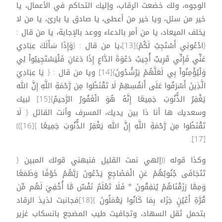
الوجوه، ولك خضعت الرقاب، وإليك التحاكم في الأعمال، يا
خير من سئل، ويا خير من أعطى، يا صادق يا بارئ، يا من لا
يخلف الميعاد، يا من أمر بالدعاء ووعد بالإجابة، يا من قال :
{ادْعُونِي أَسْتَجِبْ لَكُمْ}[13]،يا من قال : {وَإِذَا سَأَلَكَ عِبَادِي
عَنِّي فَإِنِّي قَرِيبٌ أُجِيبُ دَعْوَةَ الدَّاعِ إِذَا دَعَانِ فَلْيَسْتَجِيبُواْ لِي
وَلْيُؤْمِنُواْ بِي لَعَلَّهُمْ يَرْشُدُونَ}[14] ويا من قال : { يَا عِبَادِيَ
الَّذِينَ أَسْرَفُوا عَلَى أَنفُسِهِمْ لَا تَقْنَطُوا مِن رَّحْمَةِ اللَّهِ إِنَّ الله
يَغْفِرُ الذُّنُوبَ جَمِيعًا إِنَّهُ هُوَ الْغَفُورُ الرَّحِيمُ}[15] لبيك
وسعديك ها أنا ذا بين يديك، المسرف وأنت القائل { لَا
تَقْنَطُوا مِن رَّحْمَةِ اللَّهِ إِنَّ الله يَغْفِرُ الذُّنُوبَ جَمِيعًا }[16]))
[17].
وكذا قوله ((إلهي نمت القليل فنبهني قولك المبين {
تَتَجَافَى جُنُوبُهُمْ عَنِ الْمَضَاجِعِ يَدْعُونَ رَبَّهُمْ خَوْفًا وَطَمَعًا
وَمِمَّا رَزَقْنَاهُمْ يُنفِقُونَ * فَلَا تَعْلَمُ نَفْسٌ مَّا أُخْفِيَ لَهُم مِّن
قُرَّةِ أَعْيُنٍ جَزَاء بِمَا كَانُوا يَعْمَلُونَ }[18]فجانبت لذيذ الرقاد
بتحمل ثقل السهاد، وتجافيت طيب المضجع بانسكاب غزير