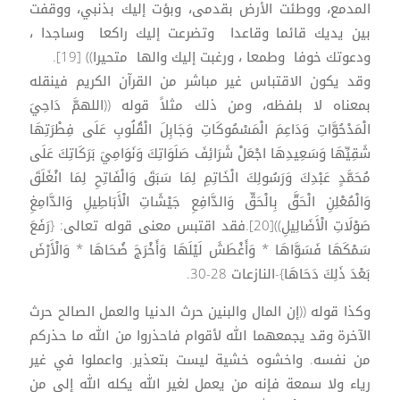
المدمع، ووطئت الأرض بقدمى، وبؤت إليك بذنبي، ووقفت
بين يديك قائما وقاعدا وتضرعت إليك راكعا وساجدا ،
ودعوتك خوفا وطمعا ، ورغبت إليك والها متحيرا)) [19].
وقد يكون الاقتباس غير مباشر من القرآن الكريم فينقله
بمعناه لا بلفظه، ومن ذلك مثلاً قوله ((اللهمَّ دَاحِيَ
الْمَدْحُوَّاتِ وَدَاعِمَ الْمَسْمُوكَاتِ وَجَابِلَ الْقُلُوبِ عَلَى فِطْرَتِهَا
شَقِيِّهَا وَسَعِيدِهَا اجْعَلْ شَرَائِفَ صَلَوَاتِكَ وَنَوَامِيَ بَرَكَاتِكَ عَلَى
مُحَمَّدٍ عَبْدِكَ وَرَسُولِكَ الْخَاتِمِ لِمَا سَبَقَ وَالْفَاتِحِ لِمَا انْغَلَقَ
وَالْمُعْلِنِ الْحَقَّ بِالْحَقِّ وَالدَّافِعِ جَيْشَاتِ الْأَبَاطِيلِ وَالدَّامِغِ
صَوْلَاتِ الْأَضَالِيلِ))[20].فقد اقتبس معنى قوله تعالى: {رَفَعَ
سَمْكَهَا فَسَوَّاهَا * وَأَغْطَشَ لَيْلَهَا وَأَخْرَجَ ضُحَاهَا * وَالْأَرْضَ
بَعْدَ ذَلِكَ دَحَاهَا}-النازعات 28-30.
وكذا قوله ((إن المال والبنين حرث الدنيا والعمل الصالح حرث
الآخرة وقد يجمعهما الله لأقوام فاحذروا من الله ما حذركم
من نفسه. واخشوه خشية ليست بتعذير. واعملوا في غير
رياء ولا سمعة فإنه من يعمل لغير الله يكله الله إلى من