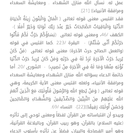
عمل له. نسأل الله منازل الشهداء . ومعايشة السعداء
ومرافقة الأنبياء)) [21].
فقد اقتبس معنى قوله تعالى { الْمَالُ وَالْبَنُونَ زِينَةُ الْحَيَاةِ
الدُّنْيَا وَالْبَاقِيَاتُ الصَّالِحَاتُ خَيْرٌ عِنْدَ رَبِّكَ ثَوَابًا وَخَيْرٌ أَمَلًا }-
الكهف /46، ومعنى قوله تعالى {نِسَاؤُكُمْ حَرْثٌ لَكُمْ فَأْتُوا
حَرْثَكُمْ أَنَّى شِئْتُمْ} - البقرة /223 .كما اقتبس في قوله
(والعمل الصالح حرث الآخرة) معنى قوله تعالى {مَنْ كَانَ
يُرِيدُ حَرْثَ الْآَخِرَةِ نَزِدْ لَهُ فِي حَرْثِهِ وَمَنْ كَانَ يُرِيدُ حَرْثَ الدُّنْيَا
نُؤْتِهِ مِنْهَا وَمَا لَهُ فِي الْآَخِرَةِ مِنْ نَصِيبٍ} - الشورى /20. أما
خاتمة الدعاء بسؤاله الله منازل الشهداء ومعايشة السعداء
ومرافقة الأنبياء، ولعله اقتبس معنى الآية الكريمة، وهي
قوله تعالى { وَمَنْ يُطِعِ الله وَالرَّسُولَ فَأُولَئِكَ مَعَ الَّذِينَ أَنْعَمَ
الله عَلَيْهِمْ مِنَ النَّبِيِّينَ وَالصِّدِّيقِينَ وَالشُّهَدَاءِ وَالصَّالِحِينَ
وَحَسُنَ أُولَئِكَ رَفِيقًا})[22]- النساء /69.
ويبدو أن اقتباساته من القرآن لفظاً ومعنى توحي إلى تأثره
(عليه السلام) بالقرآن، وهو ربيب القرآن، وبالبلاغة القرآنية،
وهو أمير الفصاحة والبيان، فضلاً عن تأثره بأسلوب الدعاء