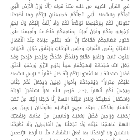
في القرآن الكريم من ذلك مثلاً قوله ((أَلَا وَإِنَّ الْأَرْضَ الَّتِي
تُقِلُّكُمْ وَالسَّمَاءَ الَّتِي تُظِلُّكُمْ مُطِيعَتَانِ لِرَبِّكُمْ وَمَا أَصْبَحَتَا
تَجُودَانِ لَكُمْ بِبَرَكَتِهِمَا تَوَجُّعاً لَكُمْ وَلَا زُلْفَةً إِلَيْكُمْ وَلَا لِخَيْرٍ
تَرْجُوَانِهِ مِنْكُمْ وَلَكِنْ أُمِرَتَا بِمَنَافِعِكُمْ فَأَطَاعَتَا وَأُقِيمَتَا عَلَى
حُدُودِ مَصَالِحِكُمْ فَقَامَتَا إِنَّ الله يَبْتَلِي عِبَادَهُ عِنْدَ الْأَعْمَالِ
السَّيِّئَةِ بِنَقْصِ الثَّمَرَاتِ وَحَبْسِ الْبَرَكَاتِ وَإِغْلَاقِ خَزَائِنِ الْخَيْرَاتِ
لِيَتُوبَ تَائِبٌ وَيُقْلِعَ مُقْلِعٌ وَيَتَذَكَّرَ مُتَذَكِّرٌ وَيَزْدَجِرَ مُزْدَجِرٌ وَقَدْ
جَعَلَ الله سُبْحَانَهُ الِاسْتِغْفَارَ سَبَباً لِدُرُورِ الرِّزْقِ وَرَحْمَةِ الْخَلْقِ
فَقَالَ سُبْحَانَهُ { اسْتَغْفِرُوا رَبَّكُمْ إِنَّهُ كانَ غَفَّاراً * يُرْسِلِ السَّماءَ
عَلَيْكُمْ مِدْراراً* وَيُمْدِدْكُمْ بِأَمْوالٍ وَبَنِينَ وَيَجْعَلْ لَكُمْ جَنَّاتٍ
وَيَجْعَلْ لَكُمْ أَنْهاراً }[23] فَرَحِمَ الله امْرَأً اسْتَقْبَلَ تَوْبَتَهُ
وَاسْتَقَالَ خَطِيئَتَهُ وَبَادَرَ مَنِيَّتَهُ اللهمَّ إِنَّا خَرَجْنَا إِلَيْكَ مِنْ تَحْتِ
الْأَسْتَارِ وَالْأَكْنَانِ وَبَعْدَ عَجِيجِ الْبَهَائِمِ وَالْوِلْدَانِ رَاغِبِينَ فِي
رَحْمَتِكَ وَرَاجِينَ فَضْلَ نِعْمَتِكَ وَخَائِفِينَ مِنْ عَذَابِكَ وَنِقْمَتِكَ
اللهمَّ فَاسْقِنَا غَيْثَكَ وَلَا تَجْعَلْنَا مِنَ الْقَانِطِينَ وَلَا تُهْلِكْنَا
بِالسِّنِينَ وَلَا تُؤَاخِذْنَا بِمَا فَعَلَ السُّفَهَاءُ مِنَّا يَا أَرْحَمَ الرَّاحِمِينَ