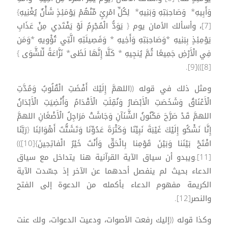
وَأَبِيهِ* وَصَاحِبَتِهِ وَبَنِيهِ* لِكُلِّ امْرِئٍ مِّنْهُمْ يَوْمَئِذٍ شَأْنٌ يُغْنِيهِ}
[7]، وأسألك الأمان يوم { يَوَدُّ الْمُجْرِمُ لَوْ يَفْتَدِي مِنْ عَذَابِ
يَوْمِئِذٍ بِبَنِيهِ *وَصَاحِبَتِهِ وَأَخِيهِ * وَفَصِيلَتِهِ الَّتِي تُؤْويهِ *وَمَن
فِي الْأَرْضِ جَمِيعًا ثُمَّ يُنجِيهِ * كَلَّا إِنَّهَا لَظَى* نَزَّاعَةً لِّلشَّوَى }
[8]))[9].
ومثل ذلك في قوله ((اللهمَّ إِلَيْكَ أَفْضَتِ الْقُلُوبُ وَمُدَّتِ
الْأَعْنَاقُ وَشَخَصَتِ الْأَبْصَارُ وَنُقِلَتِ الْأَقْدَامُ وَأُنْضِيَتِ الْأَبْدَانُ
اللهمَّ قَدْ صَرَّحَ مَكْنُونُ الشَّنَآنِ وَجَاشَتْ مَرَاجِلُ الْأَضْغَانِ اللهمَّ
إِنَّا نَشْكُو إِلَيْكَ غَيْبَةَ نَبِيِّنَا وَكَثْرَةَ عَدُوِّنَا وَتَشَتُّتَ أَهْوَائِنَا {رَبَّنَا
افْتَحْ بَيْنَنا وَبَيْنَ قَوْمِنا بِالْحَقِّ وَأَنْتَ خَيْرُ الْفاتِحِينَ}[10]))
[11].ويبدو أن سياق الآية القرآنية هنا يتداخل مع سياق
الدعاء بحيث لم ينفصل أحدهما عن الآخر إذ جسّدت الآية
الكريمة مفهوم الدعاء بأكمله من الدعوة إلى الفتح
والنصر[12].
وكذا قوله ((إليك رفعت الأصوات، ودعيت الدعوات، ولك عنت