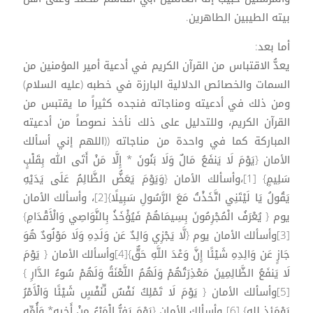
بيته الطيبين الطاهرين.
أما بعد:
يعدُّ الاقتباس من القرآن الكريم في أدعية أمير المؤمنين من
السمات والخصائص الدلالية البارزة في خطبه (عليه السلام)
ومن ذلك في أدعيته ومناجاته فنجده كثيراً ما يقتبس من
القرآن الكريم، وللتدليل على ذلك نأخذ نصوصاً من أدعيته
المباركة كما في واحدة من مناجاته ((اللهم إني أسألك
الأمان {يَوْمَ لَا يَنفَعُ مَالٌ وَلَا بَنُونَ * إِلَّا مَنْ أَتَى الله بِقَلْبٍ
سَلِيمٍ} [1]،وأسألك الأمان {وَيَوْمَ يَعَضُّ الظَّالِمُ عَلَى يَدَيْهِ
يَقُولُ يَا لَيْتَنِي اتَّخَذْتُ مَعَ الرَّسُولِ سَبِيلًا}[2]، وأسألك الأمان
يوم { يُعْرَفُ الْمُجْرِمُونَ بِسِيمَاهُمْ فَيُؤْخَذُ بِالنَّوَاصِي وَالْأَقْدَامِ}
[3]وأسألك الأمان يوم {لَّا يَجْزِي وَالِدٌ عَن وَلَدِهِ وَلَا مَوْلُودٌ هُوَ
جَازٍ عَن وَالِدِهِ شَيْئًا إِنَّ وَعْدَ اللَّهِ حَقٌّ}[4]وأسألك الأمان { يَوْمَ
لَا يَنفَعُ الظَّالِمِينَ مَعْذِرَتُهُمْ وَلَهُمُ اللَّعْنَةُ وَلَهُمْ سُوءُ الدَّارِ }
[5]وأسألك الأمان { يَوْمَ لَا تَمْلِكُ نَفْسٌ لِّنَفْسٍ شَيْئًا وَالْأَمْرُ
يَوْمَئِذٍ لله} [6] وأسألك الأمان {يَوْمَ يَفِرُّ الْمَرْءُ مِنْ أَخِيهِ* وَأُمِّهِ