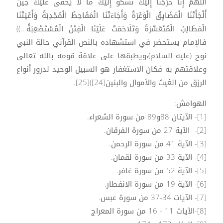
اللهمَّ إِنَّا خَرَجْنَا إِلَيْكَ نَشْكُو إِلَيْكَ مَا لَا يَخْفَى عَلَيْكَ حِينَ
أَلْجَأَتْنَا الْمَضَايِقُ الْوَعْرَةُ وَأَجَاءَتْنَا الْمَقَاحِطُ الْمُجْدِبَةُ وَأَعْيَتْنَا
الْمَطَالِبُ الْمُتَعَسِّرَةُ وَتَلَاحَمَتْ عَلَيْنَا الْفِتَنُ الْمُسْتَصْعِبَةُ...))
فالإمام يستحضر في استشهاده بالنص القرآني حالة النبي
نوح (عليه السلام)،ويطبقها على علاقة قومه بالله تعالى
وعلاقتهم به فكان الاستغفار هو السبيل الوحيد لدرور أنواع
الرزق من الغيث والأموال والبنين[24])[25].
الهوامش:
[1]- الآيتان 88و89 من سورة الشعراء.
[2]- الآية 27 من سورة الفرقان.
[3]- الآية 41 من سورة الرحمن.
[4]- الآية 33 من سورة لقمان.
[5]- الآية 52 من سورة غافر.
[6]- الآية 19 من سورة الانفطار.
[7]- الآيات 34-37 من سورة عبس.
[8]-الآيات 11 - 16 من سورة المعراج