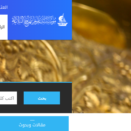
العت
الر
بحث
مقالات وبحوث