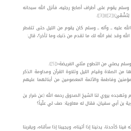
 وسلم يقوم على أطراف أصابع رجليه، فأنزل الله سبحانه
الله عليه ــ وآله ــ وسلم كان يقوم من الليل حتى تتفطر
لله وقد غفر الله لك ما تقدم من ذنبك وما تأخر؟، قال:
سلم يصلي من التطوع مثلي الفريضة»([5]).
 من الصلاة وقيام الليل وتلاوة القرآن ومداومة الذكر
مؤمنين وفاطمة والأئمة المعصومين من أبنائهما عليهم
م وتهجده يروي لنا الشيخ الصدوق رحمه الله (عن ضرار بن
 بن أبي سفيان، فقال له معاوية: صف لي علّياً؟
ه فينا كأحدنا، يدنينا إذا أتيناه، ويجيبنا إذا سألناه، ويقربنا