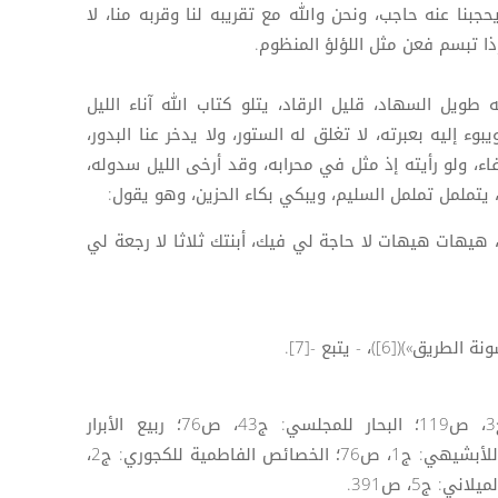
 يحجبنا عنه حاجب، ونحن والله مع تقريبه لنا وقربه منا، لا
ذا تبسم فعن مثل اللؤلؤ المنظوم.
ه طويل السهاد، قليل الرقاد، يتلو كتاب الله آناء الليل
وء إليه بعبرته، لا تغلق له الستور، ولا يدخر عنا البدور،
اء، ولو رأيته إذ مثل في محرابه، وقد أرخى الليل سدوله،
يتململ تململ السليم، ويبكي بكاء الحزين، وهو يقول:
ت، هيهات هيهات لا حاجة لي فيك، أبنتك ثلاثا لا رجعة لي
([6])، - يتبع -[7].
([1]) المناقب لابن شهر آشوب: ج3، ص119؛ البحار للمجلسي: ج43، ص76؛ ربيع الأبرار
للزمخشري: ج2، ص274؛ المستطرف للأبشيهي: ج1، ص76؛ الخصائص الفاطمية للكجوري: ج2،