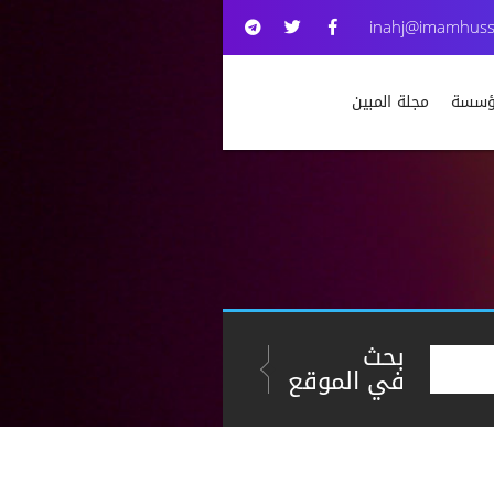
inahj@imamhuss
مؤسسة
مجلة المبين
بحث
في الموقع