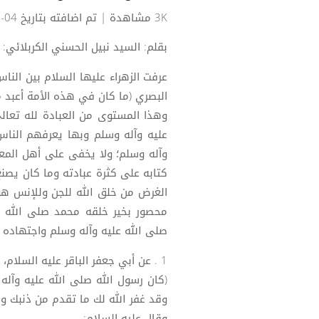
3K مشاهدة
| تم اضافته بتاريخ 04-12-2024
بقلم: السيد نبيل الحسني الكربلائي:
عرفت الزهراء عليها السلام بين النا
البصري (ما كان في هذه الأمة أعبد م
وهذا المستوى من العبادة لله تعال
عليه وآله وسلم وبها يعرفهم الناس 
وآله وسلم؛ ولا يخفى على أهل الم
كتابه على كثرة عبادته وما كان يص
الغرض من خلق الله للجن وللإنس هو 
محصور بخير خلقه محمد صلى الله ع
صلى الله عليه وآله وسلم واجتهاده ف
1 . عن أبي جعفر الباقر عليه السلام، قال:
(كان رسول الله صلى الله عليه وآله
وقد غفر الله لك ما تقدم من ذنبك وما 
وقال عليه السلام: