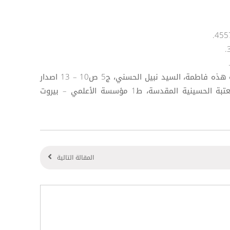
[7] لمزيد من الاطلاع، ينظر: موسوعة هذه فاطمة، السيد نبيل الحسني، ج5 ص10 – 13 اصدار
قسم الشؤون الفكرية والثقافية، العتبة الحسينية المقدسة، ط1 مؤسسة الأعلمي – بيروت
المقالة التالية