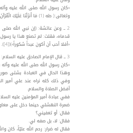
«كان رسول الله صلى الله عليه وآله
وتعالى:{ طه (1) مَا أَنزَلْنَا عَلَيْكَ الْقُرْآنَ لِتَشْقَىٰ}([2]))([3]).
2 ــ وعن عائشة: (إن نبي الله صلى 
قدماه، فقلت: لم تصنع هذا يا رسول ا
«أفلا أحب أن أكون عبداً شكوراً»)([4]).
3 ــ قال الإمام الصادق عليه السلام:
«كان رسول الله صلى الله عليه وآله و
وهذا الحال في العبادة بشتى صورها
وفي ذلك كله نراه عند علي أمير ال
أفضل الصلاة والسلام.
ففي عبادة أمير المؤمنين عليه السلا
ضمرة النهشلي حينما دخل على معاوية
فقال: أو تعفيني؟
فقال: لا، بل صفه لي.
فقال له ضرار: رحم الله عليّاً، كان والل