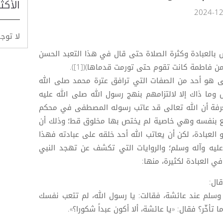
الأكث
لا توج
س بالعبادة وكثرة الصلاة حتى قال في هذا التعبد الحسن
ن فاطمة كانت تقوم حتى تورمت قدماها)([1]).
ى هو أحد من الصفات التي ترافق عترة محمد صلى الله
وما ذاك إلا لالتزامهم بنهج رسول الله صلى الله عليه
عرفة أن الله تعالى قد عاتب رسوله المصطفى في محكم
نع بنفسه وهي خاصية لم يختص بها مخلوق قط؛ وذلك أن
العبادة، لكن أن يعاتب الله أحد خلقه على عبادته فهذا
ليه وآله وسلم؛ والروايات التي تكشف عن تهجد النبي
ي العبادة لكثيرة، منها:
 وسلم عند عائشة، فقالت: يا رسول الله، لم تتعب نفسك
تأخّر؟ فقال: «يا عائشة، ألا أكون عبداً شكورا؟».