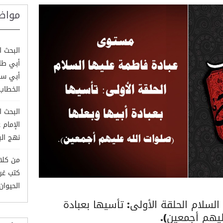
مواض
البحث ا
أبي طال
أبي سف
الخطاب
البحث ا
الإمام 
نهج الب
من كلام
كتب غري
الحيوان وم
لسلام الحلقة الأولى: تأسيها بعبادة
ليهم أجمعين).