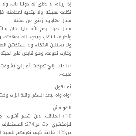
إذا زرناه، لا يغلق له دوننا باب، ولا
نكلمه لهيبته، ولا نبتديه لعظمته، فإ
فقال معاوية: زدني من صفته.
فقال ضرار: رحم الله عليا، كان والل
وأطراف النهار، ويجود لله بمهجته، ويب
ولا يستلين الاتكاء، ولا يستخشن الجف
وغارت نجومه، وهو قابض على لحيته، 
«يا دنيا، إليّ تعرضت، أم إليّ تشوق
عليك».
ثم يقول:
«واه واه لبعد السفر، وقلة الزاد، وخشونة الطريق»)
الهوامش:
ص425؛ قادتنا كيف نعرفهم للسيد الميلاني: ج5، ص391.