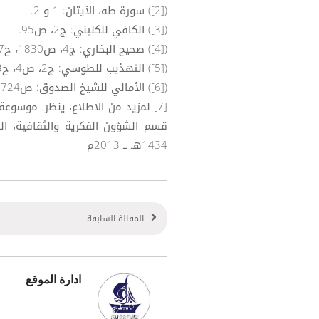
([2]) سورة طه، الآيتان: 1 و 2.
([3]) الكافي للكليني: ج2، ص95.
([4]) صحيح البخاري: ج4، ص1830، ح4557.
([5]) التهذيب للطوسي: ج2، ص4، ح3.
([6]) الأمالي للشيخ الصدوق: ص724.
1434هـ ــ 2013م
المقالة السابقة
ادارة الموقع