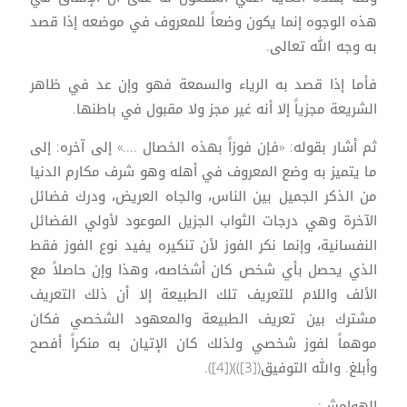
هذه الوجوه إنما يكون وضعاً للمعروف في موضعه إذا قصد
به وجه الله تعالى.
فأما إذا قصد به الرياء والسمعة فهو وإن عد في ظاهر
الشريعة مجزياً إلا أنه غير مجز ولا مقبول في باطنها.
ثم أشار بقوله: «فإن فوزاً بهذه الخصال ....» إلى آخره: إلى
ما يتميز به وضع المعروف في أهله وهو شرف مكارم الدنيا
من الذكر الجميل بين الناس، والجاه العريض، ودرك فضائل
الآخرة وهي درجات الثواب الجزيل الموعود لأولي الفضائل
النفسانية، وإنما نكر الفوز لأن تنكيره يفيد نوع الفوز فقط
الذي يحصل بأي شخص كان أشخاصه، وهذا وإن حاصلاً مع
الألف واللام للتعريف تلك الطبيعة إلا أن ذلك التعريف
مشترك بين تعريف الطبيعة والمعهود الشخصي فكان
موهماً لفوز شخصي ولذلك كان الإتيان به منكراً أفصح
وأبلغ. والله التوفيق([3]))([4]).
الهوامش: