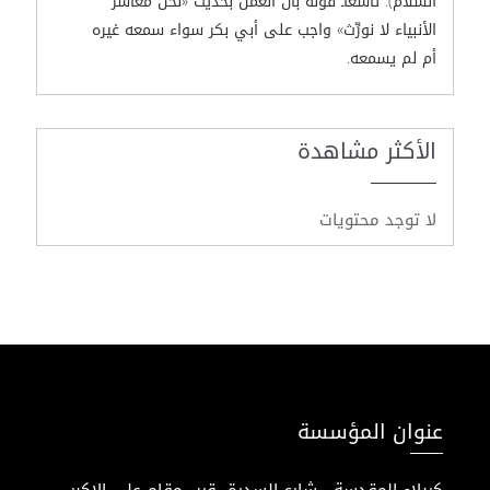
السلام). تاسعاًـ قوله بأن العمل بحديث «نحن معاشر
الأنبياء لا نورِّث» واجب على أبي بكر سواء سمعه غيره
أم لم يسمعه.
الأكثر مشاهدة
لا توجد محتويات
عنوان المؤسسة
كربلاء المقدسة - شارع السدرة- قرب مقام علي الاكبر