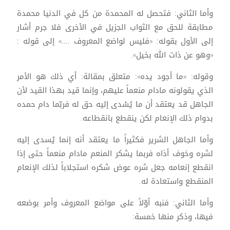
وأما الثاني: فتحصل له المحمدة من كل في الدنيا محمدة
مطابقة للحق مع الثواب الجزيل في الأخرى فلا جرم أشار
إلى الأول بقوله: «فليس لواضع المعروف ....» إلى قوله :
«وهو عن ذات الله بخيل».
وقوله: «ما أجود يده»: متعلق بمقالة: أي ذلك هو الأمر
الذي يقولونه مادام منعماً عليهم، وإنما قيد بهذا القيد لأن
الجاهل قد يعتقد أن ما يُسْدى إليه حق له فربّما دام حمده
بدوام ذلك الإنعام لكن ينقطع بانقطاعه.
وأما الجاهل الشرير فكثيراً ما يعتقد أنه إنما يُسدى إليه
لشره وخوف أذاه فربما يشكر المنعم مادام منعماً حتى إذا
انقطع إنعامه جعل شره عوض شكره استجلاباً لذلك الإنعام
المنقطع واستعادة له.
وأما الثاني: فنبه أوّلاً على مواضع المعروف وأمر بوضعه
فيها، وذكر منها خمسة: