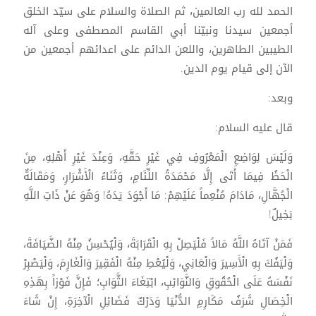
الحمد لله رب العالمين، ثم الصلاة والسلام على سيّد الخلق
أجمعين سيدنا ونبيّنا أبي القاسم المصطفى وعلى آله
الطيبين الطاهرين، واللعن الدائم على اعدائهم أجمعين من
الآن إلى قيام يوم الدين.
وبعد:
قال عليه السلام:
وَلَيْسَ لِوَاضِعِ الْمَعْرُوفِ فِي غَيْرِ حَقَّهِ، وَعِنْدَ غَيْرِ أَهْلِهِ، مِنَ
الْحَظُ فِيمَا أَتَى إِلَّا مَحْمَدَةُ اللِّئَامِ، وَثَنَاءُ الْأَشْرَارِ، وَمَقَالَةٌ
الْجُهَّالِ، مَادَامَ مُنْعِماً عَلَيْهِمْ: مَا أَجْوَدَ يَدَهُ! وَهُوَ عَنْ ذَاتِ اللَّهِ
بَخِيلٌ!
فَمَنْ آتَاهُ اللَّهُ مَالاً فَلْيَصِلْ بِهِ الْقَرَابَةَ، وَلْيُحْسِنُ مِنْهُ الضَّيَافَةَ،
وَلْيَفُكَ بِهِ الْأَسِيرَ وَالْعَانِي، وَلْيُعْطِ مِنْهُ الْفَقِيرَ وَالْغَارِمَ، وَلْيَصْبِرْ
نَفْسَهُ عَلَى الْحُقُوقِ وَالنَّوَائِبِ، ابْتِغَاءَ الثَّوَابِ؛ فَإِنَّ فَوْزاً بِهَذِهِ
الْخِصَالِ شَرَفُ مَكَارِمِ الدُّنْيَا وَدَرْكٌ فَضَائِلِ الْآخِرَةِ، إِنْ شَاءَ