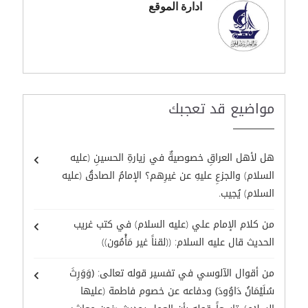
ادارة الموقع
مواضيع قد تعجبك
هل لأهل العراقِ خصوصيةٌ في زيارةِ الحسينِ (عليه
السلام) والجزعِ عليهِ عن غيرِهم؟ الإمامُ الصادقُ (عليه
السلام) يُجيب.
من كلام الإمام علي (عليه السلام) في كتب غريب
الحديث قال عليه السلام: ((لقناً غير مَأْمُون))
من أقوال الآلوسي في تفسير قوله تعالى: ﴿وَوَرِثَ
سُلَيْمَانُ دَاوُودَ﴾ ودفاعه عن خصوم فاطمة (عليها