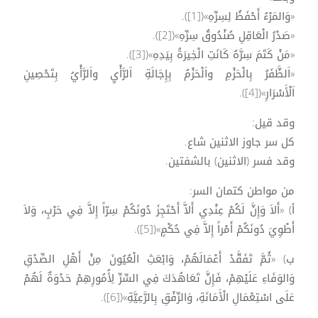
«وَالمَرْءُ أَحْفَظُ لِسِرِّهِ»([1]).
«صَدْرُ الْعَاقِلِ صُنْدُوقُ سِرِّهِ»([2]).
«مَنْ كَتَمَ سِرَّهُ كَانَتِ الْخِيرَةُ بِيَدِهِ»([3]).
«اَلظَّفَرُ بِالْحَزْمِ واَلْحَزْمُ بِإِجَالَةِ اَلرَّأْيِ واَلرَّأْيُ بِتَحْصِينِ
اَلْأَسْرَارِ»([4]).
وقد قيل:
كل سر جاوز الاثنين شاع.
وقد فسر (الاثنين) بالشفتين.
من مواطن كتمان السر:
أ) «أَلاَ وَإِنَّ لَكُمْ عِنْدِي أَلاَّ أَحْتَجِزَ دُونَكُمْ سِرّاً إِلاَّ فِي حَرْبٍ، وَلاَ
أَطْوِيَ دُونَكُمْ أَمْراً إِلاَّ فِي حُكْمٍ»([5]).
ب) «ثُمَّ تَفَقَّدْ أَعْمَالَهُمْ، وَابْعَثِ الْعُيُونَ مِنْ أَهْلِ الصِّدْقِ
وَالوَفَاءِ عَلَيْهِمْ، فَإِنَّ تَعَاهُدَكَ فِي السِّرِّ لِأُمُورِهِمْ حَدْوَةٌ لَهُمْ
عَلَى اسْتِعْمَالِ الْأَمَانَةِ، وَالرِّفْقِ بِالرَّعِيَّةِ»([6]).