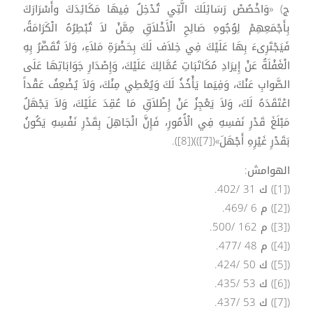
ج) «وَاخْصُصْ رَسَائِلَكَ الَّتِي تُدْخِلُ فِيهَا مَكَائِدَكَ وأَسْرَارَكَ
بِأَجْمَعِهِمْ لِوُجُوهِ صَالِحِ الْأَخْلاَقِ مِمَّنْ لاَ تُبْطِرُهُ الْكَرَامَةُ،
فَيَجْتَرِىءَ بِهَا عَلَيْكَ فِي خِلاَف لَكَ بِحَضْرَةِ مَلاَءِ، وَلاَ تُقَصِّرُ بِهِ
الْغَفْلَةُ عَنْ إِيرَادِ مُكَاتَبَاتِ عُمَّالِكَ عَلَيْكَ، وَإِصْدَارِ جَوَابَاتِهَا عَلَى
الصَّوابِ عَنْكَ، وَفِيَما يَأْخُذُ لَكَ وَيُعْطِي مِنْكَ، وَلاَ يُضْعِفُ عَقْداً
اعْتَقَدَهُ لَكَ، وَلاَ يَعْجِزُ عَنْ إِطْلاَقِ مَا عُقِدَ عَلَيْكَ، وَلاَ يَجْهَلُ
مَبْلَغَ قَدْرِ نَفسِهِ فِي الْأُمُورِ، فَإِنَّ الْجَاهِلَ بِقَدْرِ نَفْسِهِ يَكُونُ
بَقَدْرِ غَيْرِهِ أَجْهَلَ»([7]))([8]).
الهوامش:
([1]) ك 31 /402.
([2]) م 6 /469.
([3]) م 162 /500.
([4]) م 48 /477.
([5]) ك 50 /424.
([6]) ك 53 /435.
([7]) ك 53 /437.