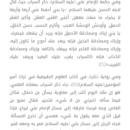
وفي حكمة للإمام علي (عليه السلام)، ذكر السراب حيث قال
لابنه الحسن عليهما السلام: «يا بني أحفظ عني أربعا وأربعا
لا يضرك ما عملت معهن: أغنى الغنى العقل. وأكبر الفقر
الحمق. وأوحش الوحشة العجب. وأكرم الحسب حسن الخلق،
يا بني إياك ومصادقة الأحمق فإنه يريد أن ينفعك فيضرك.
وإياك ومصادقة البخيل فإنه يبعد عنك أحوج ما تكون إليه،
وإياك ومصادقة الفاجر فإنه يبيعك بالتافه. وإياك ومصادقة
الكذاب فإنه كالسراب يقرب عليك البعيد ويبعد عليك
القريب»([5])
وفي رواية ذكرت في كتاب العلوم الطبيعية في تراث أمير
المؤمنين(عليه السلام)([6])، جاء ذكر السراب بمعناه العلمي،
هو إن ملك الروم كتب إلى معاوية يسأل عن خصال، فكان
فيما سأله: اخبرني عن لا شيء، فتحير، فقال عمرو بن
العاص: وجه فرسا» فارها» إلى عسكر الإمام علي ليباع، فإذا
قيل للذي معه يقول بلا شيء، فعسى أن تخرج المسألة.
فجاء الرجل إلى عسكر علي (عليه السلام) فمر به ومعه قنبر.