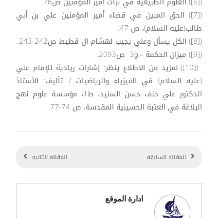
([6]) العلوم الطبيعية في تراث أمير المؤمنين ص78.
([7]) الحق المبين في قضاء أمير المؤمنين علي بن أبي
طالب(عليه السلام)، ص 47.
([8]) الكل يسأل وعلي يجيب لهشام ال قطيط ص242-243.
([9]) ميزان الحكمة –ج3 ص2093.
([10]) لمزيد من الاطلاع ينظر: إشارات ريادية للإمام علي
(عليه السلام) في الفيزياء والرياضيات / تأليف: الأستاذ
الدكتور علي خلف حسن السنيد، ط1، مؤسسة علوم نهج
البلاغة في العتبة الحسينية المقدسة، ص 74-77.
المقالة السابقة
المقالة التالية
ادارة الموقع