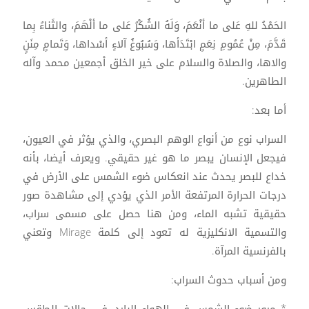
الحَمْدُ للهِ عَلى ما أنْعَمَ، وَلَهُ الشُكْرُ عَلى ما ألْهَمَ، والثَناءُ بِما
قَدَّمَ، مِنْ عُمُومِ نِعَمٍ ابْتَدَأها، وَسُبُوغُ آلاءٍ أسْداها، وَتَمامٍ مِنَنٍ
والاها، والصلاة والسلام على خير الخلق أجمعين محمد وآله
الطاهرين.
أما بعد:
السراب نوع من أنواع الوهم البصري، والذي يؤثر في العيون،
فيجعل الإنسان يبصر ما هو غير حقيقي. ويعرف أيضا، بأنه
خداع للبصر يحدث عند انعكاس ضوء الشمس على الأرض في
درجات الحرارة المرتفعة الأمر الذي يؤدي إلى مشاهدة صور
حقيقية تشبه الماء، ومن هنا حصل على مسمى سراب،
والتسمية الانكليزية له تعود إلى كلمة Mirage وتعني
بالفرنسية المرآة.
ومن أسباب حدوث السراب:
* مرور ضوء الشمس في الهواء البارد، في حالات الطقس