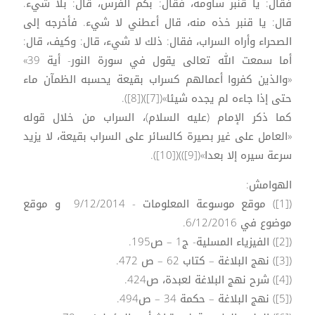
فقال: يا قنبر ساومه، فقال: بكم الفرس، قال: بلا شيء.
قال: يا قنبر خذه منه، قال أعطني لا شيء. فأخرجه إلى
الصحراء وأراه السراب، فقال: ذلك لا شيء، قال: وكيف، قال:
أما سمعت الله تعالى يقول في سورة النور- أية 39»
«والذين كفروا أعمالهم كسراب بقيعة يحسبه الظمآن ماء
حتى إذا جاءه لم يجده شيئا»([7])([8]).
كما ذكر الإمام (عليه السلام)، السراب من خلال قوله
«العامل على غير بصيرة كالسائر على السراب بقيعة، لا يزيد
سرعة سيره إلا بعدا»([9]))([10]).
الهوامش:
([1]) موقع موسوعة المعلومات - 9/12/2014 و موقع
موضوع في 6/12/2016.
([2]) الفيزياء المسلية- ج1 – ص195.
([3]) نهج البلاغة – كتاب 62 – ص 472.
([4]) شرح نهج البلاغة لعبدة، ص424.
([5]) نهج البلاغة – حكمة 34 – ص494.