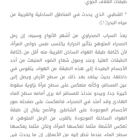
طبقات الغلاف الجوي.
* القطبي: الذي يحدث في المناطق الساحلية والقريبة من
مياه البحر([1]).
يعذَ السراب الصحراوي من أشهر الأنواع وسببه، إن رمل
الصحراء المتوهج بتأثير الحرارة يكتسب نفس خواص المرآة،
لأن كثافة طبقة الهواء الساخن القريبة منه أقل من كثافة
الطبقات العليا. وعند وصول شعاع الضوء المنبعث من أحد
الأجسام البعيدة إلى هذه الطبقة من الهواء، يتقوس في
داخلها، بحيث يبتعد بعد ذلك عن سطح الأرض ويصل إلى
عين المسافر، وكأنه منعكس على سطح مرآة بزاوية سقوط
كبيرة جدا، ويبدو عندئذ للمسافر انه يرى أمامه سطح الماء
الهادئ وقد أمتد في الصحراء، فانعكست على صفحته صور
الأجسام الموجودة على الشاطئ. والأصح يقال إن طبقة
الهواء الساخنة الموجودة بالقرب من الرمل المتوهج، لا
تعكس الأشعة مثلما تعكسها المرآة، ولكن مثلما يعكسها
سطح الماء، عندما ننظر إليه من الأعماق. إن ما يحدث في