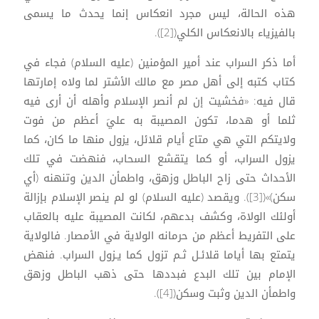
هذه الحالة، ليس مجرد انعكاس إنما يحدث ما يسمى
بالفيزياء بالانعكاس الكلي([2]).
أما ذكر السراب عند أمير المؤمنين (عليه السلام) فجاء في
كتاب كتبه إلى أهل مصر مع مالك الأشتر لما ولاه إمارتها
قال فيه: «فخشيت إن لم أنصر الإسلام وأهله أن أرى فيه
ثلما أو هدما، تكون المصيبة به عليَ أعظم من فوت
ولايتكم التي هي متاع أيام قلائل، يزول منها ما كان، كما
يزول السراب، أو كما يتقشع السحاب، فنهضت في تلك
الأحداث حتى زاح الباطل وزهق، واطمأن الدين وتنهنه (أي
سكن)»([3]). ويقصد (عليه السلام) لو لم ينصر الإسلام بإزالة
أولئك الولاة، وكشف بدعهم، لكانت المصيبة عليه بالعقاب
على التفريط أعظم من حرمانه الولاية في الأمصار. فالولاية
يتمتع بها أياما قلائـل ثـم تزول كما يـزول السراب. فنهض
الإمام بين تلك البدع فبددها حتى ذهب الباطل وزهق
واطمأن الدين وثبت وسكن([4]).