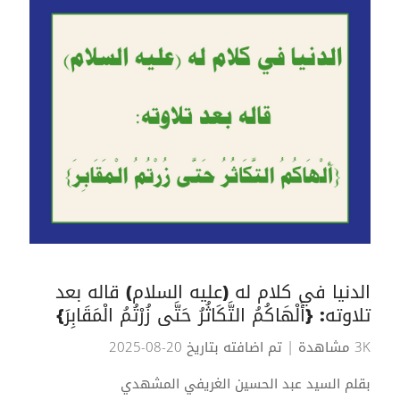
الدنيا في كلام له (عليه السلام) قاله بعد
تلاوته: {أَلْهَاكُمُ التَّكَاثُرُ حَتَّى زُرْتُمُ الْمَقَابِرَ}
3K مشاهدة
| تم اضافته بتاريخ 20-08-2025
بقلم السيد عبد الحسين الغريفي المشهدي