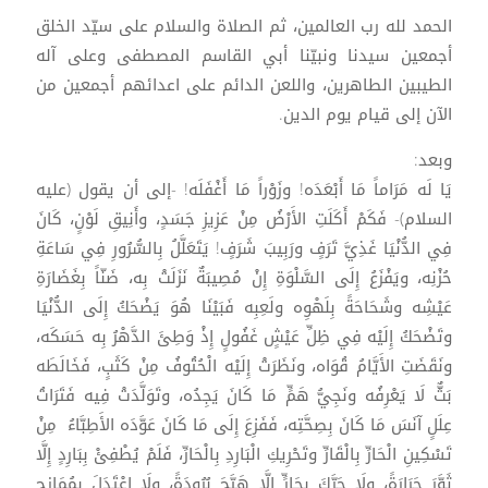
الحمد لله رب العالمين، ثم الصلاة والسلام على سيّد الخلق
أجمعين سيدنا ونبيّنا أبي القاسم المصطفى وعلى آله
الطيبين الطاهرين، واللعن الدائم على اعدائهم أجمعين من
الآن إلى قيام يوم الدين.
وبعد:
يَا لَه مَرَاماً مَا أَبْعَدَه! وزَوْراً مَا أَغْفَلَه! -إلى أن يقول (عليه
السلام)- فَكَمْ أَكَلَتِ الأَرْضُ مِنْ عَزِيزِ جَسَدٍ، وأَنِيقِ لَوْنٍ، كَانَ
فِي الدُّنْيَا غَذِيَّ تَرَفٍ ورَبِيبَ شَرَفٍ! يَتَعَلَّلُ بِالسُّرُورِ فِي سَاعَةِ
حُزْنِه، ويَفْزَعُ إِلَى السَّلْوَةِ إِنْ مُصِيبَةٌ نَزَلَتْ بِه، ضَنّاً بِغَضَارَةِ
عَيْشِه وشَحَاحَةً بِلَهْوِه ولَعِبِه فَبَيْنَا هُوَ يَضْحَكُ إِلَى الدُّنْيَا
وتَضْحَكُ إِلَيْه فِي ظِلِّ عَيْشٍ غَفُولٍ إِذْ وَطِئَ الدَّهْرُ بِه حَسَكَه،
ونَقَضَتِ الأَيَّامُ قُوَاه، ونَظَرَتْ إِلَيْه الْحُتُوفُ مِنْ كَثَبٍ، فَخَالَطَه
بَثٌّ لَا يَعْرِفُه ونَجِيُّ هَمٍّ مَا كَانَ يَجِدُه، وتَوَلَّدَتْ فِيه فَتَرَاتُ
عِلَلٍ آنَسَ مَا كَانَ بِصِحَّتِه، فَفَزِعَ إِلَى مَا كَانَ عَوَّدَه الأَطِبَّاءُ مِنْ
تَسْكِينِ الْحَارِّ بِالْقَارِّ وتَحْرِيكِ الْبَارِدِ بِالْحَارِّ، فَلَمْ يُطْفِئْ بِبَارِدٍ إِلَّا
ثَوَّرَ حَرَارَةً، ولَا حَرَّكَ بِحَارٍّ إِلَّا هَيَّجَ بُرُودَةً، ولَا اعْتَدَلَ بِمُمَازِجٍ