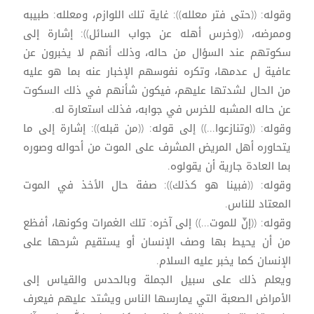
وقوله: ((حتى فتر معلله)): غاية تلك اللوازم، ومعلله: طبيبه
وممرضه، ((وخرس أهله عن جواب السائل)): إشارة إلى
سكوتهم عند السؤال من حاله، وذلك أنهم لا يخبرون عن
عافية ل عدمها، وتكره نفوسهم الإخبار عنه بما هو عليه
من الحال لشدتها عليهم، فيكون شأنهم في ذلك السكوت
عن حاله المشبه للخرس في جوابه، فذلك استعارة له.
وقوله: ((وتنازعوا...)) إلى قوله: ((من قبله)): إشارة إلى ما
يتحاوره أهل المريض المشرف على الموت من أحواله وصوره
بما العادة جارية أن يقولوه.
وقوله: ((فبينا هو كذلك)): صفة حال الأخذ في الموت
المعتاد للناس.
وقوله: ((إنّ للموت...)) إلى آخره: تلك الغمرات وكونها، أفظع
من أن يحيط بها وصف الإنسان أو يستقيم شرحها على
الإنسان كما يخبر عليه السلام.
ويعلم ذلك على سبيل الجملة وبالحدس والقياس إلى
الأمراض الصعبة التي يمارسها الناس ويشتد عليهم فيعرف