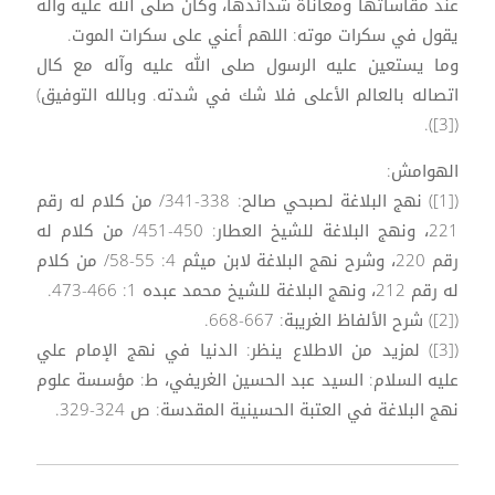
عند مقاساتها ومعاناة شدائدها، وكان صلى الله عليه وآله
يقول في سكرات موته: اللهم أعني على سكرات الموت.
وما يستعين عليه الرسول صلى الله عليه وآله مع كال
اتصاله بالعالم الأعلى فلا شك في شدته. وبالله التوفيق)
([3]).
الهوامش:
([1]) نهج البلاغة لصبحي صالح: 338-341/ من كلام له رقم
221، ونهج البلاغة للشيخ العطار: 450-451/ من كلام له
رقم 220، وشرح نهج البلاغة لابن ميثم 4: 55-58/ من كلام
له رقم 212، ونهج البلاغة للشيخ محمد عبده 1: 466-473.
([2]) شرح الألفاظ الغريبة: 667-668.
([3]) لمزيد من الاطلاع ينظر: الدنيا في نهج الإمام علي
عليه السلام: السيد عبد الحسين الغريفي، ط: مؤسسة علوم
نهج البلاغة في العتبة الحسينية المقدسة: ص 324-329.