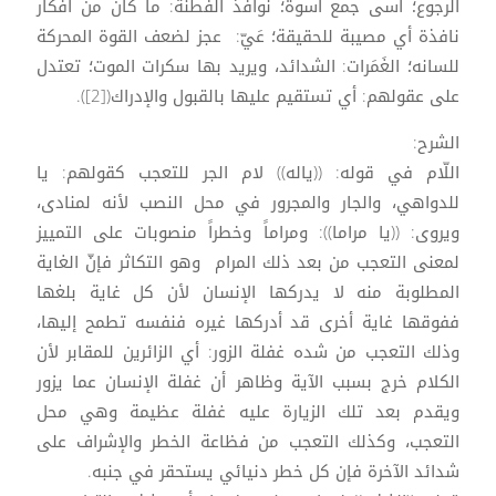
الرجوع؛ أسى جمع أسوة؛ نوافذ الفطنة: ما كان من أفكار
نافذة أي مصيبة للحقيقة؛ عَيّ: عجز لضعف القوة المحركة
للسانه؛ الغَمَرات: الشدائد، ويريد بها سكرات الموت؛ تعتدل
على عقولهم: أي تستقيم عليها بالقبول والإدراك([2]).
الشرح:
اللّام في قوله: ((ياله)) لام الجر للتعجب كقولهم: يا
للدواهي، والجار والمجرور في محل النصب لأنه لمنادى،
ويروى: ((يا مراما)): ومراماً وخطراً منصوبات على التمييز
لمعنى التعجب من بعد ذلك المرام وهو التكاثر فإنّ الغاية
المطلوبة منه لا يدركها الإنسان لأن كل غاية بلغها
ففوقها غاية أخرى قد أدركها غيره فنفسه تطمح إليها،
وذلك التعجب من شده غفلة الزور: أي الزائرين للمقابر لأن
الكلام خرج بسبب الآية وظاهر أن غفلة الإنسان عما يزور
ويقدم بعد تلك الزيارة عليه غفلة عظيمة وهي محل
التعجب، وكذلك التعجب من فظاعة الخطر والإشراف على
شدائد الآخرة فإن كل خطر دنيائي يستحقر في جنبه.