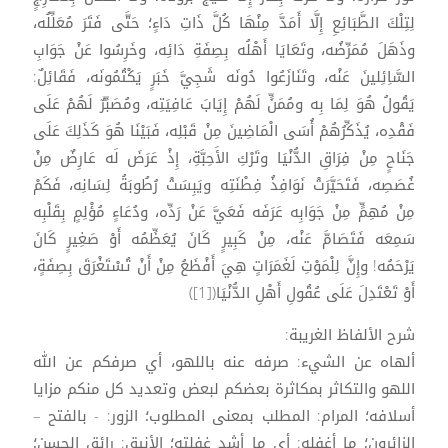
لِتِلْكَ الطَّبَائِعِ إِلَّا أَمَدَّ مِنْهَا كُلَّ ذَاتِ دَاءٍ؛ حَتَّى فَتَرَ مُعَلِّلُه،
وذَهَلَ مُمَرِّضُه، وتَعَايَا أَهْلُه بِصِفَةِ دَائِه، وخَرِسُوا عَنْ جَوَابِ
السَّاِئِلينَ عَنْه، وتَنَازَعُوا دُونَه شَجِيَّ خَبَرٍ يَكْتُمُونَه، فَقَائِلٌ:
يَقُولُ هُوَ لِمَا بِه ومُمَنٍّ لَهُمْ إِيَابَ عَافِيَتِه، ومُصَبِّرٌ لَهُمْ عَلَى
فَقْدِه، يُذَكِّرُهُمْ أُسَى الْمَاضِينَ مِنْ قَبْلِه، فَبَيْنَا هُوَ كَذَلِكَ عَلَى
جَنَاحٍ مِنْ فِرَاقِ الدُّنْيَا وتَرْكِ الأَحِبَّةِ، إِذْ عَرَضَ لَه عَارِضٌ مِنْ
غُصَصِه، فَتَحَيَّرَتْ نَوَافِذُ فِطْنَتِه ويَبِسَتْ رُطُوبَةُ لِسَانِه، فَكَمْ
مِنْ مُهِمٍّ مِنْ جَوَابِه عَرَفَه فَعَيَّ عَنْ رَدِّه، ودُعَاءٍ مُؤْلِمٍ بِقَلْبِه
سَمِعَه فَتَصَامَّ عَنْه، مِنْ كَبِيرٍ كَانَ يُعَظِّمُه أَوْ صَغِيرٍ كَانَ
يَرْحَمُه! وإِنَّ لِلْمَوْتِ لَغَمَرَاتٍ هِيَ أَفْظَعُ مِنْ أَنْ تُسْتَغْرَقَ بِصِفَةٍ،
أَوْ تَعْتَدِلَ عَلَى عُقُولِ أَهْلِ الدُّنْيَا([1])
شرح الألفاظ الغريبة:
ألهاه عن الشيء: صرفه عنه باللهو، أي صرفكم عن الله
اللهو والتكاثر بمكاثرة بعضكم لبعض وتعديد كل منكم مزايا
أسلافه؛ المرام: المطلب بمعنى المطلوب؛ الزور: - بالفتح –
الزائرون؛ ما أغفله: أي ما أشد غفلته؛ الأنيق: رائق الحسن؛