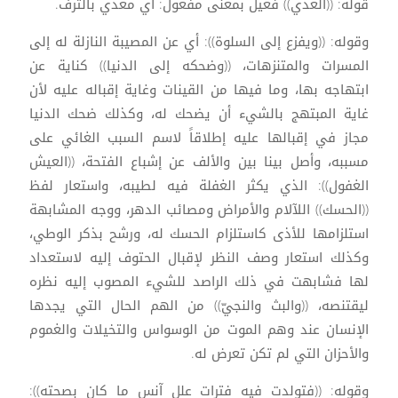
قوله: ((الغذي)) فعيل بمعنى مفعول: أي مغذي بالترف.
وقوله: ((ويفزع إلى السلوة)): أي عن المصيبة النازلة له إلى
المسرات والمتنزهات، ((وضحكه إلى الدنيا)) كناية عن
ابتهاجه بها، وما فيها من القينات وغاية إقباله عليه لأن
غاية المبتهج بالشيء أن يضحك له، وكذلك ضحك الدنيا
مجاز في إقبالها عليه إطلاقاً لاسم السبب الغائي على
مسببه، وأصل بينا بين والألف عن إشباع الفتحة، ((العيش
الغفول)): الذي يكثر الغفلة فيه لطيبه، واستعار لفظ
((الحسك)) اللآلام والأمراض ومصائب الدهر، ووجه المشابهة
استلزامها للأذى كاستلزام الحسك له، ورشح بذكر الوطي،
وكذلك استعار وصف النظر لإقبال الحتوف إليه لاستعداد
لها فشابهت في ذلك الراصد للشيء المصوب إليه نظره
ليقتنصه، ((والبث والنجيّ)) من الهم الحال التي يجدها
الإنسان عند وهم الموت من الوسواس والتخيلات والغموم
والأحزان التي لم تكن تعرض له.
وقوله: ((فتولدت فيه فترات علل آنس ما كان بصحته)):