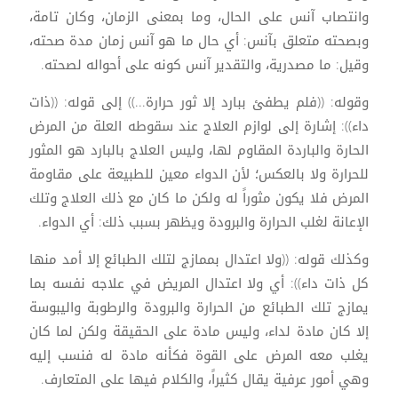
وانتصاب آنس على الحال، وما بمعنى الزمان، وكان تامة،
وبصحته متعلق بآنس: أي حال ما هو آنس زمان مدة صحته،
وقيل: ما مصدرية، والتقدير آنس كونه على أحواله لصحته.
وقوله: ((فلم يطفئ ببارد إلا ثور حرارة...)) إلى قوله: ((ذات
داء)): إشارة إلى لوازم العلاج عند سقوطه العلة من المرض
الحارة والباردة المقاوم لها، وليس العلاج بالبارد هو المثور
للحرارة ولا بالعكس؛ لأن الدواء معين للطبيعة على مقاومة
المرض فلا يكون مثوراً له ولكن ما كان مع ذلك العلاج وتلك
الإعانة لغلب الحرارة والبرودة ويظهر بسبب ذلك: أي الدواء.
وكذلك قوله: ((ولا اعتدال بممازج لتلك الطبائع إلا أمد منها
كل ذات داء)): أي ولا اعتدال المريض في علاجه نفسه بما
يمازج تلك الطبائع من الحرارة والبرودة والرطوبة واليبوسة
إلا كان مادة لداء، وليس مادة على الحقيقة ولكن لما كان
يغلب معه المرض على القوة فكأنه مادة له فنسب إليه
وهي أمور عرفية يقال كثيراً، والكلام فيها على المتعارف.