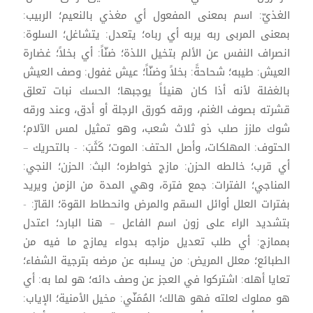
الغذيّ: اسم بمعنى المفعول أي مغذي بالنعيم؛ الربيب:
بمعنى المربى ربه يربه أي رباه؛ يتعدل: يتشاغل؛ السلوة:
انصراف النفس عن الألم بتخيل اللذة؛ ضنّاً: أي بخلاً؛ غضارة
العيش: طيبه؛ شحاحةً: بخلاً وضنّاً؛ عيش غفول: وصف العيش
بالغفلة لأنه أذا كان هنيئاً يوجبها؛ الحسك نبات تعلق
قشرته بصوف الغنم، ورقه كورق الرجلة أو أدق، وعند ورقه
شوك ملزز صلب ذو ثلاث شعب، وهو تمثيل لمس الآلام؛
الحتوف: المهلكات، وأصل الحتف: الموت؛ كَثَبَ: - بالتحريك –
أي قرب؛ خالطه الحزن: مازج خواطره؛ البث: الحزن؛ النجي:
المناجي؛ الفترات: جمع فترة، وهي المدة من الزمن ويريد
بفترات العلل أوائل السقم والمرض وانحطاط القوة؛ القارّ: -
بتشديد الراء على زون اسم الفاعل – هنا البارد؛ اعتدل
بممازج: أي طلب تعديل مزاجه بدواء يمازج ما فيه من
الطبائع؛ معلل المريض: من يسلبه عن مرضه بترجية الشفاء؛
تعايا أهله: اشتركوا في العجز عن وصف دائه؛ هو لما به: أي
هو مملوك لعلته فهو هالك؛ المُمَنّي: مخيل الأمنية؛ الإياب: