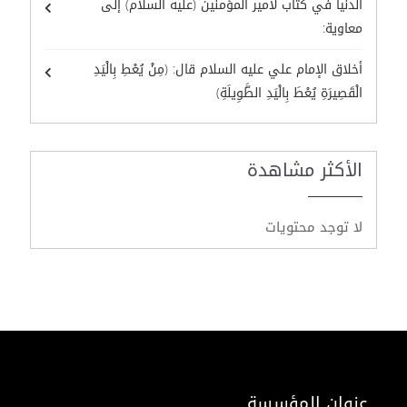
الدنيا في كتاب لأمير المؤمنين (عليه السلام) إلى
معاوية:
أخلاق الإمام علي عليه السلام قال: (مِنْ يُعْطِ بِالْيَدِ
الْقَصِيرَةِ يُعْطَ بِالْيَدِ الطَّوِيلَةِ)
الأكثر مشاهدة
لا توجد محتويات
عنوان المؤسسة