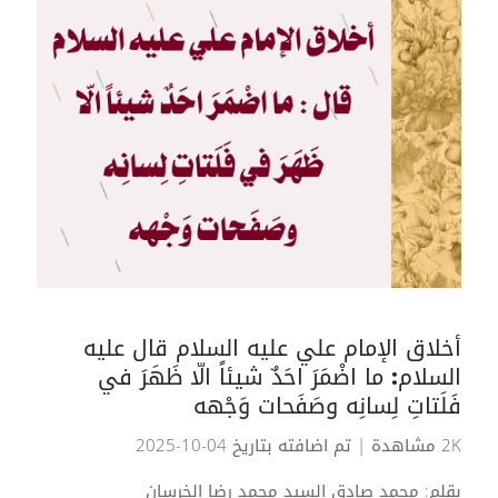
أخلاق الإمام علي عليه السلام قال عليه
السلام: ما اضْمَرَ احَدٌ شيئاً الّا ظَهَرَ في
فَلَتاتِ لِسانِه وصَفَحات وَجْهه
2K مشاهدة
| تم اضافته بتاريخ 04-10-2025
بقلم: محمد صادق السيد محمد رضا الخرسان