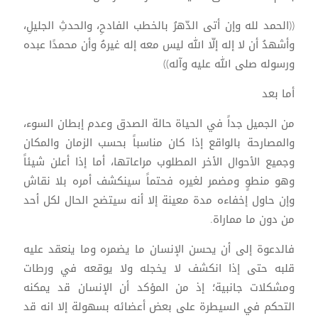
((الحمد لله وإن أتى الدّهرُ بالخطب الفادحِ، والحدثِ الجليلِ،
وأشهدُ أن لا إله إلّا الله ليس معه إله غيرهُ وأن محمدًا عبده
ورسوله صلى الله عليه وآله))
أما بعد
من الجميل جداً في الحياة حالة الصدق وعدم إبطان السوء،
والمصارحة بالواقع إذا كان مناسباً بحسب الزمان والمكان
وجميع الأحوال الأخر المطلوب مراعاتها، أما إذا أعلن شيئاً
وهو منطوٍ ومضمر لغيره فحتماً سينكشف أمره بلا نقاش
وإن حاول إخفاءه مدة معينة إلا أنه سيتضح الحال لكل أحد
من دون ما مماراة.
فالدعوة إلى أن يحسن الإنسان ما يضمره وما ينعقد عليه
قلبه حتى إذا انكشف لا يخجله ولا يوقعه في ورطات
ومشكلات جانبية؛ إذ من المؤكد أن الإنسان قد يمكنه
التحكم في السيطرة على بعض أعضائه بسهولة إلا انه قد