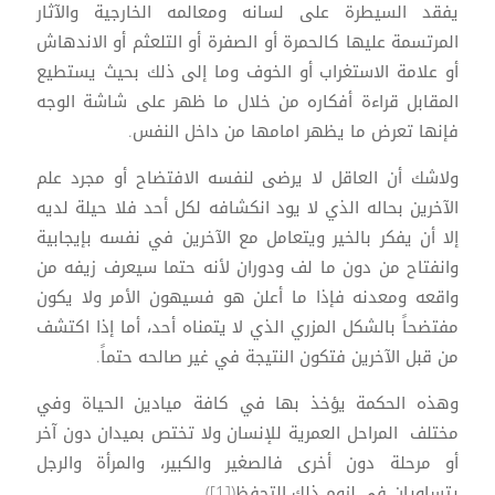
يفقد السيطرة على لسانه ومعالمه الخارجية والآثار
المرتسمة عليها كالحمرة أو الصفرة أو التلعثم أو الاندهاش
أو علامة الاستغراب أو الخوف وما إلى ذلك بحيث يستطيع
المقابل قراءة أفكاره من خلال ما ظهر على شاشة الوجه
فإنها تعرض ما يظهر امامها من داخل النفس.
ولاشك أن العاقل لا يرضى لنفسه الافتضاح أو مجرد علم
الآخرين بحاله الذي لا يود انكشافه لكل أحد فلا حيلة لديه
إلا أن يفكر بالخير ويتعامل مع الآخرين في نفسه بإيجابية
وانفتاح من دون ما لف ودوران لأنه حتما سيعرف زيفه من
واقعه ومعدنه فإذا ما أعلن هو فسيهون الأمر ولا يكون
مفتضحاً بالشكل المزري الذي لا يتمناه أحد، أما إذا اكتشف
من قبل الآخرين فتكون النتيجة في غير صالحه حتماً.
وهذه الحكمة يؤخذ بها في كافة ميادين الحياة وفي
مختلف المراحل العمرية للإنسان ولا تختص بميدان دون آخر
أو مرحلة دون أخرى فالصغير والكبير، والمرأة والرجل
يتساويان في لزوم ذلك التحفظ([1]).