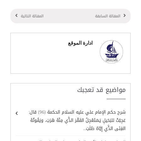
المقالة السابقة
المقالة التالية
ادارة الموقع
مواضيع قد تعجبك
شرح حكم الإمام علي عليه السلام الحكمة (96) قال:
عَجِبْتُ للبَخيلِ يَسْتَعْجِلُ الفَقْرَ الذَّي مِنْهُ هَرَبَ، ويَفُوتُهُ
الغِنَى الذَّي إِيَّاهُ طَلَبَ...