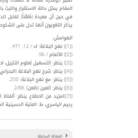
المقام يمثل حالة الاستقرار واللبث ب
يذكر اللغويون أنها تدل على الشخوص من مكا
الهوامش:
([1]) نهج البلاغة: ك / 12: 471.
([2]) الأنعام / 96.
([3]) ينظر: التسهيل لعلوم التنزيل، لابن عطية الغرناطي: 2/16.
([4]) ينظر: شرح نهج البلاغة (البحراني): 4/211.
([5]) ينظر: مع نهج البلاغة: 250.
([6]) ينظر: العين (ظعن): 2/88.
([7])لمزيد من الاطلاع ينظر: ألفا
رحيم الياسري، ط: العتبة الحسينية المق
المقالة السابقة