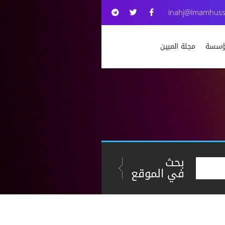
inahj@imamhuss
مؤسسة
مجلة المبين
بحث
في الموقع