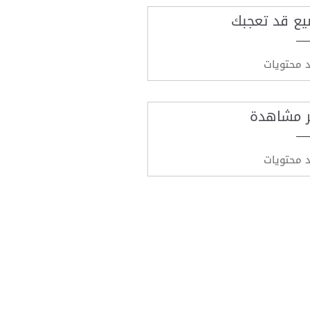
يع قد تعجبك
د محتويات
ر مشاهدة
د محتويات