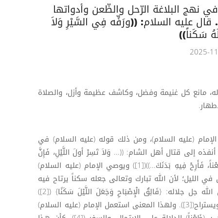
في نهج البلاغة الرّحل والظّعن وأدواتها
ال عليه السلام: ((ورَفِّه فِي السَّيْرِ وَلاَ
َهُ سَكَناً))
وله، مانع كل غنيمة وفضل، وكاشف عظيمة وأزل، والصلاة
طهار.
الإمام (عليه السلام)، ومن ذلك قوله (عليه السلام) في
 قتال أهل الشام: ((... وَلاَ تَسِرْ أولَ اللَّيْلِ، فَإِنَّ
اللهَ جَعَلَهُ سَكَناً، وَقَدَّرَهُ مُقَاماً لاَ ظَعْناً، فَأَرِحْ فِيهِ بَدَنَكَ...))([1]) ويوصي الإمام (عليه السلام)
ي الليل؛ لأن الله تبارك وتعالى جعله سكناً يرتاح فيه
العباد، مشيراً بكلامه هذا إلى قول الله جل جلاله: {فَالِقُ الْإِصْبَاحِ وَجَعَلَ اللَّيْلَ سَكَنًا} ([2])
والسكن ما يسكن فيه عن الحركات ويستراح([3]). ولهذا المعنى استعمل الإمام (عليه السلام)