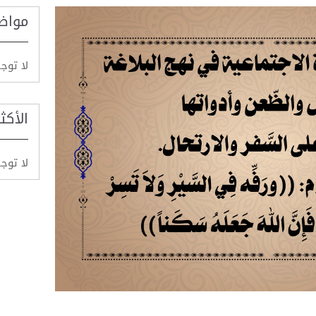
مواض
لا توج
الأكث
لا توج