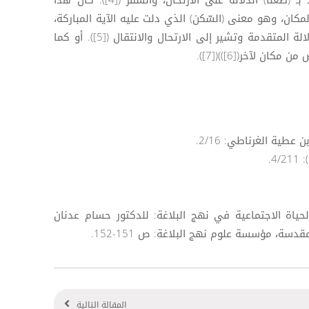
تعبير ((وَقَدَّرَهُ مُقَاماً لاَ ظَعْناً))، وأراد بـ (ظَعْناً) الدلالة على الارتحال، والسفر ([4]). كأن هذا
المكان، وهو معنى (السّكن) الذي دلت عليه الآية المباركة،
في حين أن مفردة (ظَعْناً) تقابل الدلالة المتقدمة وتشير إلى الارتحال والانتقال ([5]). أو كما
ن لآخر([6]))([7]).
ظ الحياة الاجتماعية في نهج البلاغة: للدكتور حسام عدنان
دسة، مؤسسة علوم نهج البلاغة: ص 151-152.
المقالة التالية