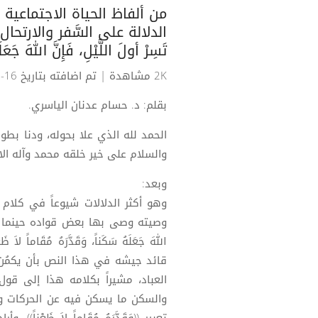
من ألفاظ الحياة الاجتماعية 
الدلالة على السَّفر والارتحال. ق
تَسِرْ أولَ اللَّيْلِ، فَإِنَّ اللهَ جَعَل
2K مشاهدة
| تم اضافته بتاريخ 16-11-2025
بقلم: د. حسام عدنان الياسري.
الحمد لله الذي علا بحوله، ودنا بط
والسلام على خير خلقه محمد وآله الا
وبعد:
وهو أكثر الدلالات شيوعاً في كلام 
وصيته وصى بها بعض قواده حينما أنفذه إلى
قائد جيشه في هذا النص بأن يكمُن ف