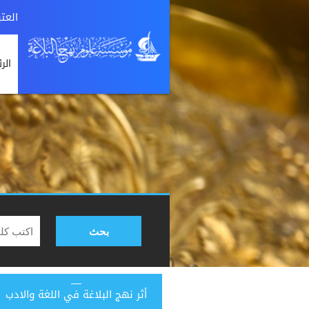
العت
الر
بحث
أثر نهج البلاغة في اللغة والادب