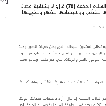
الأكث
شرح حكم الإمام علي عليه السلام الحكمة (79) قال: لا يَسْتَقيمُ قَضَاءُ
هَا لِتَعْظُمَ، وَباسْتِكتامِهَا لتَظْهَرَ وبتَعْجِيلهَا
لا توج
وبه تعالى نستعين، سبحانه (الذي بطن خفيات الأمور، ودلت
 البصير، فلا عين من لم يره تنكره، ولا قلب من أثبته
ه الموفور بالخير والبركات، على خير خلقه، وخاتم رسله،
وائِجِِ إلاّ بثَلاثٍ ؛ باسْتِصغَارِهَا لِتَعْظُمَ، وَباسْتِكتامِهَا
زا لدلالة الحكمة، إذ قال: (أراد باستقامة قضائها كونها
لاستكتام يعود في الحقيقة إلى ما يقضى به الحاجة، لكن