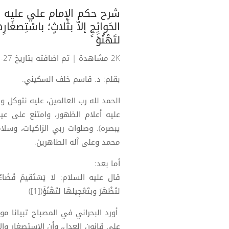
الحَوائِجِِ إلاّ بثَلاثٍ؛ باسْتِصغَارِ
لتَهْنُؤَ
2K مشاهدة
| تم اضافته بتاريخ 27-01-2026
بقلم: د. قاسم خلف السكيني.
الحمد لله رب العالمين، عليه نتوكل 
عليه أعلام الظهور، وامتنع على عين
يبصره). وصلوات ربي الزاكيات، وسلام
محمد وعلى آله الطاهرين.
أما بعد:
قال عليه السلام: لا يَسْتَقيمُ قَضَاءُ الحَ
لتَظْهَرَ وبتَعْجِيلهَا لتَهْنُؤَ([1])
أورد البحراني في المصباح تبيانا موج
على قانون العدل، وأن الاستصغار وا