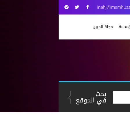
inahj@imamhuss
مؤسسة
مجلة المبين
بحث
في الموقع