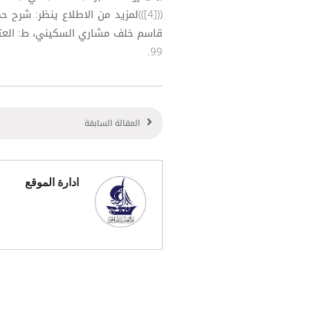
(([4]))لمزيد من الاطلاع ينظر: شر
99.
المقالة السابقة
ادارة الموقع