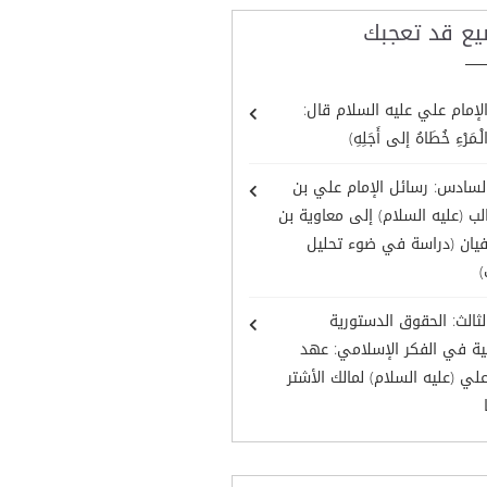
يع قد تعجبك
لإمام علي عليه السلام قال:
ْـمَرْءِ خُطَاهُ إلى أَجَلِهِ)
لسادس: رسائل الإمام علي بن
ب (عليه السلام) إلى معاوية بن
يان (دراسة في ضوء تحليل
)
لثالث: الحقوق الدستورية
ية في الفكر الإسلامي: عهد
علي (عليه السلام) لمالك الأشتر