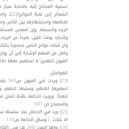
تسمية المحتاج إليه بالحاجة مجاز 
الضمائر إ
الرياء والسمعة. وإن المعنى المست
وإنجازه بوقت قليل، بعيداً عن الري
وان قضاء حوائج الناس مصحوباً بال
ولعل من المهم الإشارة إلى أن رواية
العيون (لتهنئ) لا تستقيم معها دلالة ال
الهوامش:
([1]) 
والمصباح ص 601.
([2]) ورد في الخصال بعد سلسلة سن
الا بثلاث...) وساق الحكمة ص133.
([3]) رواها المبرد (286 هـ) في: (الكامل 1/303).