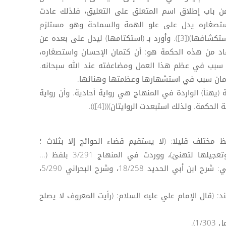
من باب إطلاق اسم المتعلق على التعليق، فلذلك عادت
لى لفظ الحوائج)([2])، و(استصغاره يدل على علو الهمة والسماحة وهو مستلزم
لعظمها واستشهارها بين الناس واستكشافها)([3]). وأورد بـ (استكتامها) ليدل على بعده عن
فاد من هذه الحكمة هو: أن كتمان الإحسان واستصغاره،
اء، سبب في عظم هذا العمل ومضاعفته عند الله سبحانه.
كتمان سبب في استشهارها وعظمتها وهنائها.
 (يهنأ) الواردة في المنهاج هي رواية أحادية. وأن رواية
حكمة. ولذلك استبعدت الروايتان)(([4])).
وردت في العيون ص543 بلفظ مختلف قليلا: (لا يستقيم قضاء الحوائج إلا بثلاث ؛
تصغيرها لتعظم، وسترها لتظهر، وتعجيلها لتهنئ)، ووردت في المنهاج 3/291 بلفظ (...
لتهنأ). ورويت الحكمة بلفظ المتن في: شرح ابن أبي الحديد 18/258، وشرح البحراني 5/290،
د: (قال الإمام علي عليه السلام: (رأيت المعروف لا يصلح