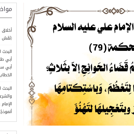
مواض
أخلاق ا
(نَفَسُ ال
البحث ا
أبي طال
أبي سف
الخطاب
البحث ا
والشرع
الإمام 
أنموذجًا