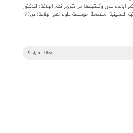
ح حكم الإمام علي وتحقيقها من شروح نهج البلاغة: للدكتور
قاسم خلف مشاري السكيني، ط: العتبة الحسينية المقدسة، مؤسسة علوم نهج البلاغة: ص98-
المقالة التالية