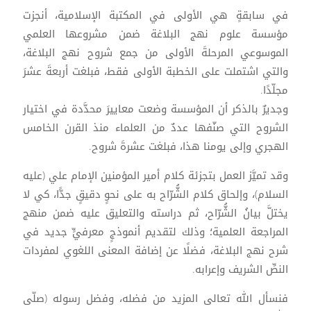
في سابقةٍ هي الأولى في المكتبة الإسلامية، أنجزت
مؤسسة علوم نهج البلاغة ضمن مشروعها العلمي
الموسوعي المرحلةَ الأولى من جمع شروح نهج البلاغة،
والتي اشتملت على الخطبة الأولى فقط، فبلغت أربعةَ عشرَ
مجلّدًا.
وجديرٌ بالذكر أن المؤسسة وضعت معاييرَ محدَّدة في اختيار
الشروح التي صنّفها عددٌ من العلماء منذ القرن الخامس
الهجري وإلى يومنا هذا، فبلغت عشرةَ شروح.
وقد تميَّز العمل بتجزئة كلام أمير المؤمنين الإمام علي (عليه
السلام)، وإلحاق كلام الشُّرّاح به على نحوٍ دقيقٍ جدًّا، كي لا
يختلَّ بيانُ الشُّرّاح، ثم دراسته والتعليق عليه ضمن منهج
المراجعة العلمية؛ وذلك لتقديم أنموذجٍ معرفيٍّ جديد في
شرح نهج البلاغة، فضلًا عن إضافة المعنى اللغوي لمفردات
النصِّ الشريف وإعرابه.
فنسأل الله تعالى المزيد من فضله، وفضل رسوله (صلّى