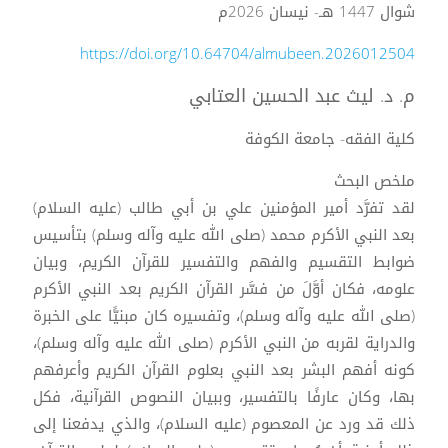
شوال 1447 هـ- نيسان 2026م
https://doi.org/10.64704/almubeen.2026012504
م. د. ليث عبد الحسين العتابي
كلية الفقه- جامعة الكوفة
ملخص البحث
لقد تفرَّد أمير المؤمنين علي بن أبي طالب (عليه السلام)
بعد النبي الأكرم محمد (صلى الله عليه وآله وسلم) بتأسيس
ضوابط التقسيم والفهم والتفسير للقرآن الكريم، وبيان
علومه، فكان أوَّلَ من فسَّر القرآن الكريم بعد النبي الأكرم
(صلى الله عليه وآله وسلم)، وتفسيره كان مبنيًّا على الخبرة
والدراية لقربه من النبي الأكرم (صلى الله عليه وآله وسلم)،
كونه أفهم البشر بعد النبي بعلوم القرآن الكريم وأعرفهم
بها، وكان عارفًا بالتفسير، وببيان النصوص القرآنية، فكل
ذلك قد ورد عن المعصوم (عليه السلام)، والذي يدفعنا إلى