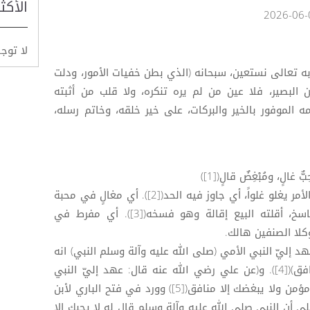
الأكث
لا توج
وبه تعالى نستعين، سبحانه (الذي بطن خفيات الأمور، ودلت
 البصير، فلا عين من لم يره تنكره، ولا قلب من أثبته
ه الموفور بالخير والبركات، على خير خلقه، وخاتم رسله،
 غالٍ، ومُبْغِضٌ قالٍ([1])
غال: متجاوز الحد في الغلو، غلا في الأمر يغلو غلواً، أي جاوز فيه الحد([2]). أي مغالٍ في محبة
الإمام عليه السلام. قال: كاره، وفاسخ، أقلته البيع إقالة وهو فسخه([3]). أي مفرط في
كلا الصنفين هالك.
إليّ النبي الأمي (صلى الله عليه وآلة وسلم النبي) انه
لا يحبك إلا مؤمن ولا يبغضك إلا منافق)([4]). و(عن علي رضي الله عنه قال: عهد إليّ النبي
(صلى الله عليه وآله) أنه لا يحبك إلا مؤمن ولا يبغضك إلا منافق([5]) وورد في فتح الباري لأبن
أن النبي صلى الله عليه وآلة وسلم قال له لا يحبك إلا