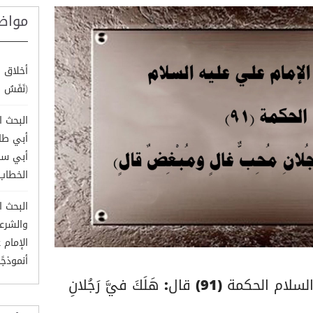
مواض
أخلاق ا
(نَفَسُ ال
البحث ا
أبي طال
أبي سف
الخطاب
البحث ا
والشرع
الإمام 
أنموذجًا
شرح حكم الإمام علي عليه السلام الحكمة (91) قال: هَلَكَ فيَّ رَجُلانِ