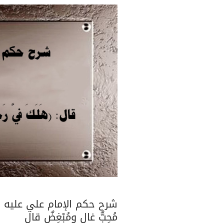
مُحِبٌّ غالٍ ومُبْغِضٌ قالٍ