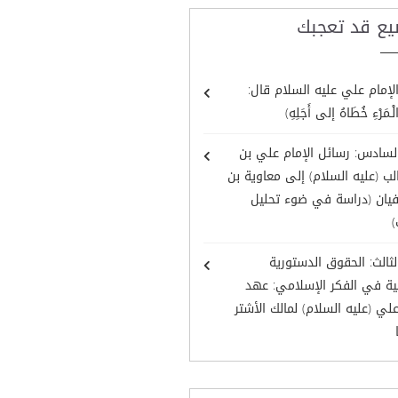
يع قد تعجبك
لإمام علي عليه السلام قال:
ْـمَرْءِ خُطَاهُ إلى أَجَلِهِ)
لسادس: رسائل الإمام علي بن
ب (عليه السلام) إلى معاوية بن
يان (دراسة في ضوء تحليل
)
لثالث: الحقوق الدستورية
ية في الفكر الإسلامي: عهد
علي (عليه السلام) لمالك الأشتر