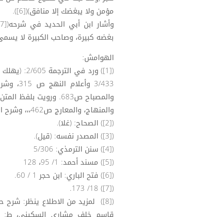
مؤمن ولا يبغضك إلا منافق)([6]).
بغضه كبيرة، وصاحب الكبيرة لا يسمى عندن
الهوامش:
([1]) ورد ف
والمنهاج، والمعارج ص462،،، وشرح البحراني 5/514، والمصباح ص 606.
([2]) الصحاح: (غلا).
([3]) المصدر نفسه: (قيل).
([4]) سنن الترمذي: 5/306
([5]) مسند أحمد: 1/ 95، 128
([6]) فتح الباري: ابن حجر 1 / 60.
([7]) 18/ 173.
([8]) لمزيد من الاطلاع ينظر: شرح
قاسم خلف مشاري السكيني، ط: الع