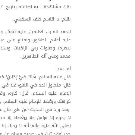
706 مشاهدة
| تم اضافته بتاريخ 01-06-2026
بقلم: د. قاسم خلف السكيني.
الحمد لله رب العالمين، عليه نتوكل 
عليه أعلام الظهور، وامتنع على عين
يبصره). وصلوات ربي الزاكيات، وسلام
محمد وعلى آله الطاهرين.
أما بعد:
قال عليه السلام: هَلَكَ فيَّ رَجُلانِ؛ مُحِبٌّ
كراهته وبغضه للإمام عليه السلام. و
وقد ورد في الحديث (عن علي قال عهد 
حجر (وقد ثبت في صحيح مسلم عن علي 