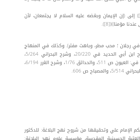
وأشار ابن أبي الحديد في شرحه([7]) إلى (إن الإيمان وبغضه عليه السلام لا يجتمعان، لأن
ا مؤمنا))([8]).
ي الترجمة 2/605: (يهلك في رجلان ؛ محب مطر، وباهت مفتر). وكذلك في المنهاج
3/433 وأعلام النهج ص 315، وشرح ابن أبي الحديد في 20/220، وشرح البحراني 5/264،
والمصباح ص683. ورويت بلفظ المتن في: العيون ص 511، والحدائق 1/76، وشرح الغرر 6/194،
 حكم الإمام علي وتحقيقها من شروح نهج البلاغة: للدكتور
تبة الحسينية المقدسة، مؤسسة علوم نهج البلاغة: