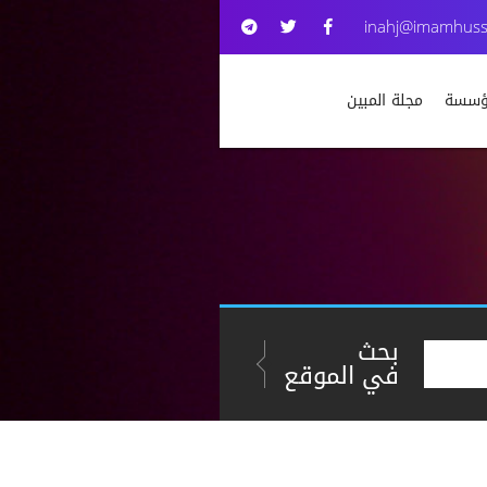
inahj@imamhuss
مؤسسة
مجلة المبين
بحث
في الموقع