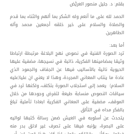
بقلم: د. جليل منصور العريَّض
الحمد لله على ما أنعم وله الشكر بما ألهم والثناء بما قدم
والصلاة والسلام على خير خلقه أجمعين محمد وآله
الطاهرين.
أما بعد:
ترد الصورة الفنية في نصوص نهج البلاغة مرتبطة ارتباطا
وثيقا بمضامينها الفكرية، ذائبة في نسيجها، مضفية عليها
الحيوية نائية بالأساليب فيها عن الجفاف والجمود الذي
عادة ما ينتاب المعاني المجردة، وهذا لا يعني ان عليا(عليه
السلام) يعمد إلى استجلاب الصورة بتكلف، ولكنها ترد في
سياقات النصوص منسابة طيعة لتفرض وجودها من خلال
الموقف، مضفية على المعاني الفكرية ابعادا تأملية تبلغ
بالفكر مداه في التألق.
يتحدث عن أسلوبه في العيش ضمن رسالة كتبها لواليه
على البصرة، يؤنبه فيها على تصرف غير لائق بدر منه
فيقول «وكأني بقائلكم يقول: إذا كان هذا قوت ابن أبي