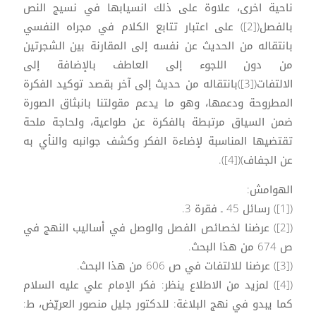
ناحية اخرى، علاوة على ذلك انسيابها في نسيج النص
بالفصل([2]) على اعتبار تتابع الكلام في مجراه النفسي
بانتقاله من الحديث عن نفسه إلى المقارنة بين الشجرتين
من دون اللجوء إلى العاطف بالإضافة إلى
الالتفات([3])بانتقاله من حديث إلى آخر بقصد توكيد الفكرة
المطروحة ودعمها، وهو ما يدعم مقولتنا بانبثاق الصورة
ضمن السياق مرتبطة بالفكرة عن طواعية، ولحاجة ملحة
تقتضيها المناسبة لإضاءة الفكر وكشف جوانبه والنأي به
عن الجفاف)([4]).
الهوامش:
([1]) رسائل 45 ـ فقرة 3.
([2]) عرضنا لخصائص الفصل والوصل في أساليب النهج في
ص 674 من هذا البحث.
([3]) عرضنا للالتفات في ص 606 من هذا البحث.
([4]) لمزيد من الاطلاع ينظر: فكر الإمام علي عليه السلام
كما يبدو في نهج البلاغة: للدكتور جليل منصور العريّض، ط: