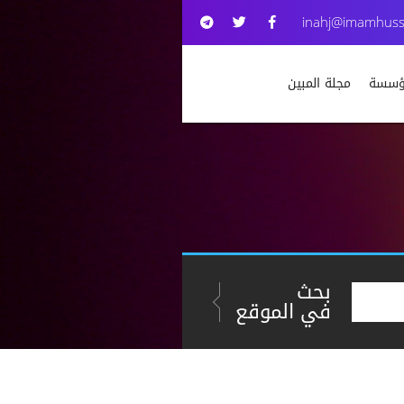
inahj@imamhuss
مؤسسة
مجلة المبين
بحث
في الموقع