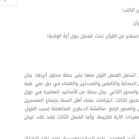
 الكتب)
آن:
السلام من القرآن (بحث مُفصل حول آية الولاية)
 اشتمل الفصل الأول منها على جملة محاور, أبرزها: بيان
ن الصحابة والتابعين والمحدثين والعلماء في حق علي عليه
 والمحور الثاني: بيان جملة من الأسانيد المعتبرة في نزول
حور الثالث :اعترافات علماء أهل السنة بإجماع المفسرين
 والمحور الرابع: مناقشة الدعاوى المناهضة لسبب النزول,
فردات الآية الكريمة, وأما الفصل الثالث فقد عُقد لبيان
 أمير المؤمنين عليه السلام/مؤسسة علوم نهج البلاغة/