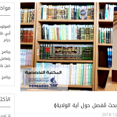
مواض
المولود
أبي طال
حزام
يتعامل 
حين يت
برنامج 
الأكث
بحث مُفصل حول آية الولاية)
لا توج