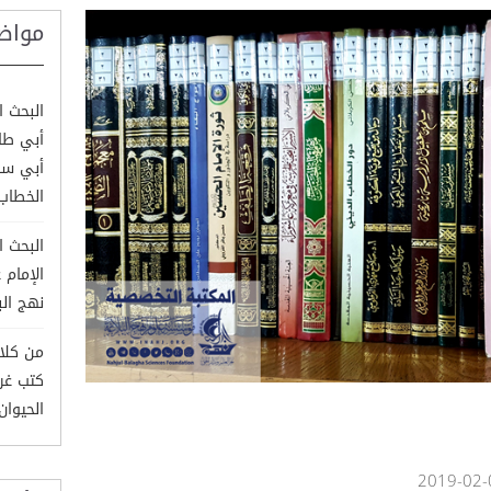
مواض
البحث ا
أبي طال
أبي سف
الخطاب
البحث ا
الإمام 
نهج الب
من كلام
كتب غري
الحيوان وم