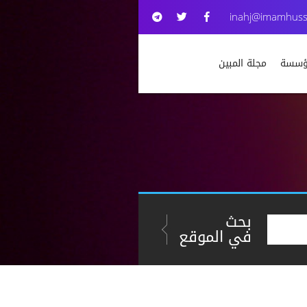
inahj@imamhuss
مؤسسة
مجلة المبين
بحث
في الموقع