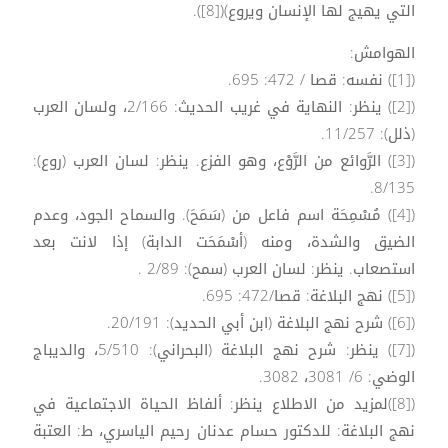
التي يهيج لها الإنسان ويروع)([8]).
الهوامش:
([1]) نفسه: قصا / 472: 695.
([2]) ينظر: النهاية في غريب الحديث: 2/166، ولسان العرب
(ذلل): 11/257.
([3]) الرَّوائع من الرَّوْع، وهو الفزع. ينظر: لسان العرب (روع):
8/135.
([4]) مُسْمِحَة اسم فاعل من (سَمَحَ). والسماح الجود، وعدم
الضيق والشدة، ومنه (أسْمَحَت الدابة) إذا لانت بعد
استصعاب. ينظر: لسان العرب (سمح): 2/89 .
([5]) نهج البلاغة: قصا/472: 695.
([6]) شرح نهج البلاغة (ابن أبي الحديد): 20/191.
([7]) ينظر: شرح نهج البلاغة (البحراني): 5/510، والديباج
الوضي: 6/ 3081، 3082.
([8])لمزيد من الاطلاع ينظر: ألفاظ الحياة الاجتماعية في
نهج البلاغة: للدكتور حسام عدنان رحيم الياسري، ط: العتبة