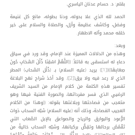
​بقلم: د. حسام عدنان الياسري.
الحمد لله الذي علا بحوله، ودنا بطوله، مانع كل غنيمة
وفضل، وكاشف عظيمة وأزل، والصلاة والسلام على خير
خلقه محمد وآله الاطهار.
وبعد:
وهذهِ من الدلالات المميزة عند الإمام، وقد ورد في سياق
دعاءٍ له استسقى به قائلاً: ((اللَّهُمَّ اسْقِنَا ذُلُلَ السَّحَابِ دُونَ
صِعَابِهَا))([1]) يريد (عليه السلام) بـ (ذُلُل السَّحاب) المطر
الذي لا رعد فيه ولا برق([2]). وقد أخذ شراح نهج البلاغة
تفسير هذهِ الكلمة من كلام الإمام من السيد الشريف
الرضيي الذي فسر مفرداتها، والصورة الفنية فيها وهو
متعجب من فصاحتها وبلاغتها بقوله: ((وهذا من الكلام
العجيب الفصاحة، وذلك أنه (عليه السلام) شبّه السحاب ذوات
الرُّعود والبوارق والرياح والصواعق بالإبل الصّعاب التي
تَقْمُصُ برحالها وتقِصُّ بركبانها، وشبّه السحاب خاليةً من