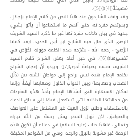
تلك الروائع([3]) بالإبل الذُّلُلِ التي تُحْتَلَبُ طَيِّعَةً وتُقْتَعَدُ
مُسْمِحَةً([4])))([5]).
وقد وقف الشارحون عند هذا النص من كلام الإمام بإجلال،
وبهرتهم مفرداته، حتى أنهم ما استطاعوا أن يأتوا بشيءٍ
جديد في بيان دلالات مفرداتها غير ما ذكره السيد الشريف
الرضي الذي قال فيه الشارح ابن أبي الحديد: ((قد كفانا
الرَّضِيّ - رحمه الله - بِشَرْحه هذهِ الكلمة مؤونة الخَوْض في
تفسيرها))([6]). في حين أعاد بعض الشراح كلام السيد
الشريف نفسه بصياغة أخرى([7]). ويبدو أنّ إعجاب الشراح
بكلمة الإمام هذهِ ليس براجعٍ إلى مواطن الشبه بين (ذُلُل
السَّحاب وصعابها) وبين الدواب الذلول وصعابها أيضاً، وإنما
لمكان الاستعارة التي أنشأها الإمام بأخذ هذهِ المفردات
من مجالاتها الدلالية التي تستعمل فيها إلى سياق الدعاء
بالاستسقاء، وطلب نزول الغيث غير المشتمل على العواصف
والصواعق، لأن نزول المطر يمثل رحمة من الله تبارك
وتعالى، فلهذا طلب (عليه السلام) في دعائه أن تكون هذهِ
الرحمة غير مشوبة بالبرق والرعد، وهي من الظواهر المخيفة