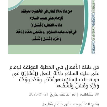
من دلالة الأفعال في الخطبة المونقة للإمام
علي عليه السلام دلالة الفعل ((غُسِّلَ)) في
قوله عليه السلام: «وغُمِّضَ ومُدِّدَ وَوُجِّهَ
وَجُرِّدَ وَغُسِّلَ وَنُشِّفَ»
3K مشاهدة
| تم اضافته بتاريخ 21-01-2025
بقلم: الدكتور مصطفى كاظم شغيدل