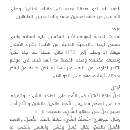
الحمد لله الذي صدقنا وعده هي مقالة المتقين، وصلى
الله على خير خلقه أجمعين محمد وآله الطيبين الطاهرين.
وبعد:
امتازت الخطبة المونقة لأمير المؤمنين عليه السلام والتي
تسمى أيضا بـ(الخطبة الخالية من الألف) بكثرة الأفعال
فيها، إذ وصلت إلى (170) فعل، فضلاً عما جاء مكرراً
وبصيغة مختلفة؛ وهذه الخطبة مع أنها قيلت في موضع
التندر لخلوها من الألف، غير أنها لم تكن خالية من الفكر
بمختلف أبعاده، وهو على النحو الآتي:
غُسِّلَ
تدلُّ مادَّة (غُسِّلَ) في اللُّغة على تطهير الشَّيء، وتنقيته.
جاء في (معجم مقاييس اللُّغة): «الغين والسِّين واللَّام أَصل
صحيح يدلُّ على تطهير الشَّيء، وتنقيته» ([1]).
وقال الجوهريّ: «غَسَلْتُ الشَّيء غَسْلاً بالفتح، يَغْسِلُ، والاسم
الغُسْلُ بالضَّمِّ، يُقال: غُسْلٌ وغُسُلٌ. والغِسْلُ بالكسر: ما