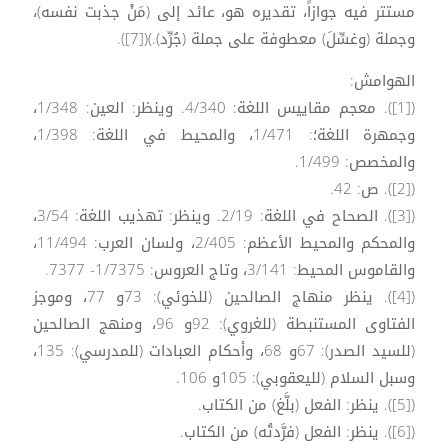
مستتر فيه جوازاً، تقديره هو، عائد إلى (مَنْ جذبت نفسه)،
وجملة (وغسِّلَ) معطوفة على جملة (جُرِّد).)([7]).
الهوامش:
([1]). معجم مقاييس اللغة: 4/340. وينظر: العين: 1/348،
وجمهرة اللغة؛: 1/471، والمحيط في اللغة: 1/398،
والمخصص: 1/499.
([2]). ص: 42.
([3]). الصحاح في اللغة: 2/19. وينظر: تهذيب اللغة: 3/54،
والمحكم والمحيط الأعظم: 2/405، ولسان العرب: 11/494،
والقاموس المحيط: 3/141، وتاج العروس: 1/7375- 7377.
([4]). ينظر منهاج الصالحين (للخوئي): 73و 77، وموجز
الفتاوى المستنبطة (للغروي): 92و 96، ومنهج الصالحين
(للسيد الصدر): 67و 68، وأحكام العبادات (للمدرسي): 135،
وسبل السلام (لليعقوبي): 105و 106.
([5]). ينظر: الفعل (بلَّغ) من الكتاب.
([6]). ينظر: الفعل (فرَّدتُه) من الكتاب.