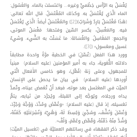
يُغْسَلُ به الرَّأس خِطْميٍّ وغيره... واغتسلت بالماء. والغَسُول:
الماء الَّذي يُغْتَسَلُ به. وكذلك المُغْتَسَلُ. قال الله تعالى:
(هَذَا مُغْتَسَلٌ بَارِدٌ وَشَرَابٌ)([2]) والمُغْتَسَلُ أيضاً: الَّذي يُغْتَسَلُ
فيه. والمَغْسِلُ، بكسر السِّين وفتحها: مَغْسَلُ الموتى،
والجمع: المَغَاسِلُ. والغُسَالة: ما غَسَلْتَ به الشَّيء. وشيءٌ
غسيل ومغسول» ([3]).
وورد هذا الفعل (غُسِّلَ) في الخطبة مرَّةً واحدة مطابقاً
دلالته اللُّغوية، جاء به أَمير المؤمنين (عليه السلام) مبنياً
للمجهول، وعلى زنة (فُعِّل)، وهو خامس الأَفعال الَّتي
أَوردها (عليه السلام) في بيان ما يحصل على الإنسان
الميِّت في المغتسل بعد موته، فبعد أَنْ تُغمض عيناه، وتُمدَّ
يداه ورجلاه، ويُوجَّه إلى القبلة، ويُجرَّد من ثيابه، يتمُّ
تغسيله، إذ قال (عليه السلام): «وغُمِّضَ ومُدِّدَ، وَوُجِّهَ وَجُرِّدَ،
وَغُسِّلَ وَنُشِّفَ، وسُجِّيَ وَبُسِطَ لَهُ، وَهُيِّءَ وَنُشِرَعَلَيْهِ كَفَنُهُ،
وَشُدَّ مِنْهُ ذَقْنُهُ، وَقُمِّصَ وعُمِّمَ، وَلُفَّ».
وقد ذكر الفقهاء في رسائلهم العمليَّة في (تغسيل الميِّت)