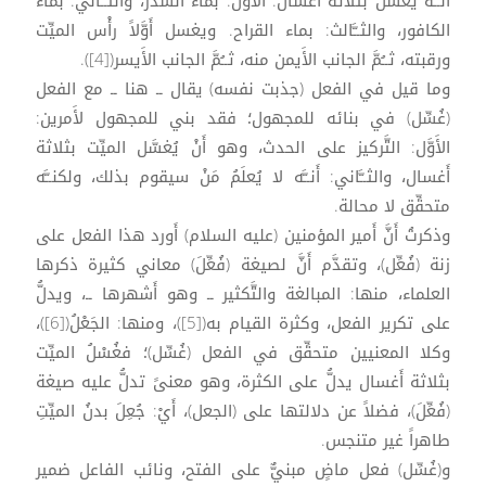
أَنــَّه يُغسَّل بثلاثة أَغسال: الأَول: بماء السِّدر، والثــَّاني: بماء
الكافور، والثــَّالث: بماء القراح. ويغسل أَوَّلاً رأْس الميِّت
ورقبته، ثــُمَّ الجانب الأَيمن منه، ثــُمَّ الجانب الأَيسر([4]).
وما قيل في الفعل (جذبت نفسه) يقال ــ هنا ــ مع الفعل
(غُسِّل) في بنائه للمجهول؛ فقد بني للمجهول لأَمرين:
الأَوَّل: التَّركيز على الحدث، وهو أَنْ يُغسَّل الميِّت بثلاثة
أَغسال، والثــَّاني: أَنــَّه لا يُعلَمُ مَنْ سيقوم بذلك، ولكنــَّه
متحقِّق لا محالة.
وذكرتُ أَنَّ أَمير المؤمنين (عليه السلام) أَورد هذا الفعل على
زنة (فُعِّل)، وتقدَّم أَنَّ لصيغة (فُعِّلَ) معاني كثيرة ذكرها
العلماء، منها: المبالغة والتَّكثير ــ وهو أَشهرها ــ، ويدلُّ
على تكرير الفعل، وكثرة القيام به([5])، ومنها: الجَعْلُ([6])،
وكلا المعنيين متحقِّق في الفعل (غُسِّل)؛ فغُسْلُ الميِّت
بثلاثة أَغسال يدلُّ على الكثرة، وهو معنىً تدلُّ عليه صيغة
(فُعِّلَ)، فضلاً عن دلالتها على (الجعل)، أَيْ: جُعِلَ بدنُ الميِّتِ
طاهراً غير متنجس.
و(غُسِّل) فعل ماضٍ مبنيٌّ على الفتح، ونائب الفاعل ضمير