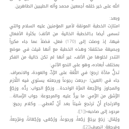
الله على خير خلقه أجمعين محمد وآله الطيبين الطاهرين.
وبعد:
امتازت الخطبة المونقة لأمير المؤمنين عليه السلام والتي
تسمى أيضا بـ(الخطبة الخالية من الألف) بكثرة الأفعال
فيها، إذ وصلت إلى (170) فعل، فضلاً عما جاء مكرراً
وبصيغة مختلفة؛ وهذه الخطبة مع أنها قيلت في موضع
التندر لخلوها من الألف، غير أنها لم تكن خالية من الفكر
بمختلف أبعاده، وهو على النحو الآتي:
تدلُّ مادَّة (رجع) في اللُّغة على الرَّدِّ، والعودة، والانصراف.
جاء في (العين): «رجعت رجوعاً ورجعته يستوي فيه اللَّازم
والمجاوز. والرَّجعة المرَّة الواحدة... ورَجْعُ الجواب: ردُّه. ورَجْعُ
الرَّشق من الرَّمي: ما يردُّ عليه. والمرجوعة: جواب الرِّسالة...
والارتجاع أَنْ ترتجع شيئاً بعد أَنْ تُعطي... وكلام رجيع:
مردود إلى صاحبه»([1]).
ويُقال: رَجَعَ يرجَعُ رَجْعاً، ورجوعاً، ورُجْعَى، ورُجْعَاناً، ومَرْجِعاً،
ومَرجعَة: انصرف([2]).