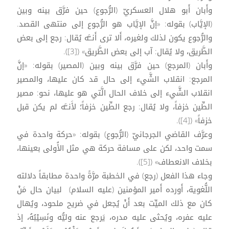
وأَبان أَبو هلال العسكريّ (الرُّجوع) حين فرَّق بينه وبين
(الإيَّاب) بقوله: «إنَّ الإيَّاب هو الرُّجوع إلى منتهى القصد.
والرُّجوع يكون لذلك ولغيره، أَلا ترى أَنــَّه يُقال: رجع إلى بعض
الطَّريق، ولا يُقال: آب إلى بعض الطَّريق» ([3]).
وأَبان (المرجع) حين فرَّق بينه وبين (المصير) بقوله: «إنَّ
المرجع: انقلاب الشَّيء إلى حال قد كان عليها، والمصير
انقلاب الشَّيء إلى خلاف الحال الَّتي هو عليها، نحو: مصير
الطِّين خزفاً، ولا يُقال: رجع الطِّين خزفاً؛ لأَنــَّه لم يكن قبل
خزفاً» ([4]).
وعرَّف القاضي الجرجانيّ (الرُّجوع) بقوله: «حركة واحدة في
سمت واحد، لكن على مسافة حركة هي مثل الأُولى بعينها،
بخلاف الانعطاف» ([5]).
وجاء هذا الفعل (رجع) في الخطبة مرَّةً واحدة مطابقاً دلالته
اللُّغوية، أَورده أَمير المؤمنين (عليه السلام) لبيان حال مَنْ
كان مع ذلك الميِّت بعد أَنْ يُجعل في ضريح ملحود، ويُهال
عليه عفره، ويُحثى عليه مدره، يَرجع عنه وليُّه ونَسِيْبُهُ، إذ