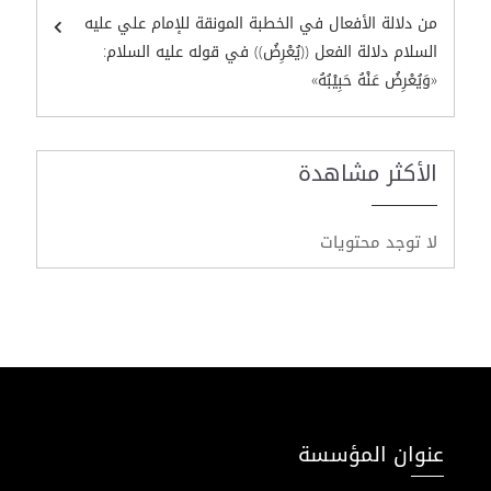
من دلالة الأفعال في الخطبة المونقة للإمام علي عليه
السلام دلالة الفعل ((يُعْرِضُ)) في قوله عليه السلام:
«وَيُعْرِضُ عَنْهُ حَبِيْبُهُ»
الأكثر مشاهدة
لا توجد محتويات
عنوان المؤسسة