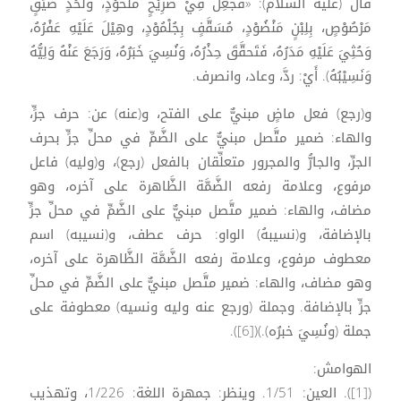
قال (عليه السلام): «فَجُعِلَ فِيْ ضَرِيْحٍ مَلْحُوْدٍ، وَلَحْدٍ ضَيِّقٍ
مَرْصُوْصٍ، بِلِبْنٍ مَنْضُوْدٍ، مُسَقَّفٍ بِجُلْمُوْدٍ، وهِيْلَ عَلَيْهِ عَفْرُهُ،
وَحُثِيَ عَلَيْهِ مَدَرُهُ، فَتَحقَّقَ حِذْرُهُ، وَنُسِيَ خَبَرُهُ، وَرَجَعَ عَنْهُ وَلِيُّهُ
وَنَسِيْبُهُ). أَيْ: ردَّ، وعاد، وانصرف.
و(رجع) فعل ماضٍ مبنيٌّ على الفتح، و(عنه) عن: حرف جرٍّ،
والهاء: ضمير متَّصل مبنيٌّ على الضَّمِّ في محلِّ جرٍّ بحرف
الجرِّ، والجارُّ والمجرور متعلِّقان بالفعل (رجع)، و(وليه) فاعل
مرفوع، وعلامة رفعه الضَّمَّة الظَّاهرة على آخره، وهو
مضاف، والهاء: ضمير متَّصل مبنيٌّ على الضَّمِّ في محلِّ جرٍّ
بالإضافة، و(نسيبهُ) الواو: حرف عطف، و(نسيبه) اسم
معطوف مرفوع، وعلامة رفعه الضَّمَّة الظَّاهرة على آخره،
وهو مضاف، والهاء: ضمير متَّصل مبنيٌّ على الضَّمِّ في محلِّ
جرٍّ بالإضافة. وجملة (ورجع عنه وليه ونسيه) معطوفة على
جملة (ونُسِيَ خبرُه).)([6]).
الهوامش:
([1]). العين: 1/51. وينظر: جمهرة اللغة: 1/226، وتهذيب