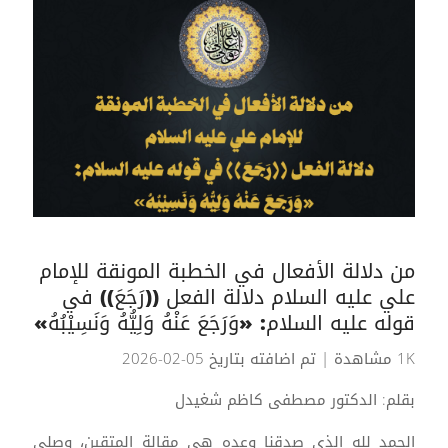
من دلالة الأفعال في الخطبة المونقة للإمام
علي عليه السلام دلالة الفعل ((رَجَعَ)) في
قوله عليه السلام: «وَرَجَعَ عَنْهُ وَلِيُّهُ وَنَسِيْبُهُ»
1K مشاهدة
| تم اضافته بتاريخ 05-02-2026
بقلم: الدكتور مصطفى كاظم شغيدل
الحمد لله الذي صدقنا وعده هي مقالة المتقين، وصلى