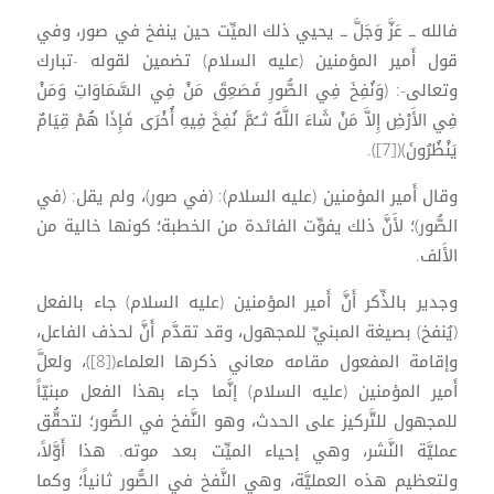
فالله ــ عَزَّ وَجَلَّ ــ يحيي ذلك الميِّت حين ينفخ في صور، وفي
قول أَمير المؤمنين (عليه السلام) تضمين لقوله -تبارك
وتعالى-: (وَنُفِخَ فِي الصُّورِ فَصَعِقَ مَنْ فِي السَّمَاوَاتِ وَمَنْ
فِي الأَرْضِ إِلاَّ مَنْ شَاءَ اللَّهُ ثــُمَّ نُفِخَ فِيهِ أُخْرَى فَإِذَا هُمْ قِيَامٌ
يَنْظُرُونَ)([7]).
وقال أَمير المؤمنين (عليه السلام): (في صور)، ولم يقل: (في
الصُّور)؛ لأَنَّ ذلك يفوِّت الفائدة من الخطبة؛ كونها خالية من
الأَلف.
وجدير بالذِّكر أَنَّ أَمير المؤمنين (عليه السلام) جاء بالفعل
(يُنفخ) بصيغة المبنيِّ للمجهول، وقد تقدَّم أَنَّ لحذف الفاعل،
وإقامة المفعول مقامه معاني ذكرها العلماء([8])، ولعلَّ
أَمير المؤمنين (عليه السلام) إنَّما جاء بهذا الفعل مبنيّاً
للمجهول للتَّركيز على الحدث، وهو النَّفخ في الصُّور؛ لتحقُّق
عمليَّة النَّشر، وهي إحياء الميِّت بعد موته. هذا أَوَّلاً،
ولتعظيم هذه العمليَّة، وهي النَّفخ في الصُّور ثانياً؛ وكما