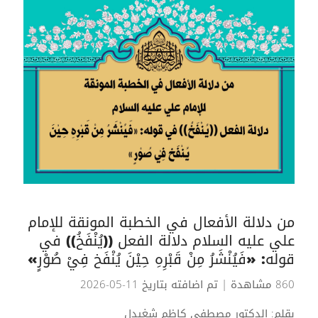
من دلالة الأفعال في الخطبة المونقة للإمام
علي عليه السلام دلالة الفعل ((يُنْفَخُ)) في
قوله: «فَيُنْشَرُ مِنْ قَبْرِهِ حِيْنَ يُنْفَخ فِيْ صُوْرٍ»
860 مشاهدة
| تم اضافته بتاريخ 11-05-2026
بقلم: الدكتور مصطفى كاظم شغيدل