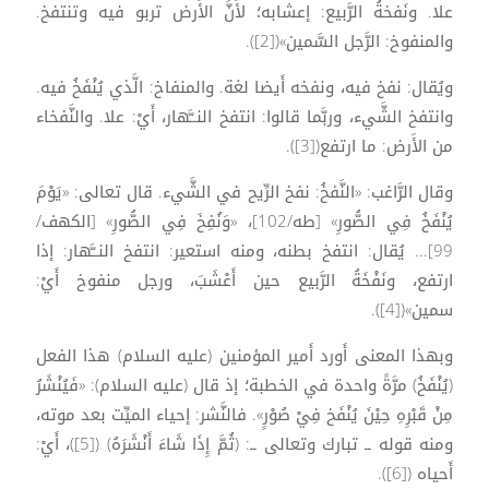
علا. ونَفخةُ الرَّبيع: إعشابه؛ لأَنَّ الأَرض تربو فيه وتنتفخ.
والمنفوخ: الرَّجل السَّمين»([2]).
ويُقال: نفخ فيه، ونفخه أَيضا لغة. والمنفاخ: الَّذي يُنْفَخُ فيه.
وانتفخ الشَّيء، وربَّما قالوا: انتفخ النــَّهار، أَيْ: علا. والنَّفخاء
من الأَرض: ما ارتفع([3]).
وقال الرَّاغب: «النَّفخُ: نفخ الرِّيح في الشَّيء. قال تعالى: «يَوْمَ
يُنْفَخُ فِي الصُّورِ» [طه/102]، «وَنُفِخَ فِي الصُّورِ» [الكهف/
99]... يُقال: انتفخ بطنه، ومنه استعير: انتفخ النــَّهار: إذا
ارتفع، ونَفْخَةُ الرَّبيع حين أَعْشَبَ، ورجل منفوخ أَيْ:
سمين»([4]).
وبهذا المعنى أَورد أَمير المؤمنين (عليه السلام) هذا الفعل
(يُنْفَخُ) مرَّةً واحدة في الخطبة؛ إذ قال (عليه السلام): «فَيُنْشَرُ
مِنْ قَبْرِهِ حِيْنَ يُنْفَخ فِيْ صُوْرٍ». فالنَّشر: إحياء الميِّت بعد موته،
ومنه قوله ــ تبارك وتعالى ــ: (ثُمَّ إِذَا شَاءَ أَنْشَرَهُ) ([5])، أَيْ:
أَحياه ([6]).