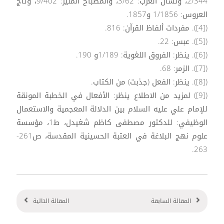
2/344، ولسان العرب: 3/62، والمصباح المنير: 9/402، وتاج
العروس: 1/1856 و1857.
([4]). مفردات ألفاظ القرآن: 816.
([5]). عبس: 22.
([6]). ينظر: الفروق اللغوية: 1/189و 190.
([7]). الزمر: 68.
([8]). ينظر: الفعل (جذبت) من الكتاب.
([9]) لمزيد من الاطلاع ينظر: الأفعال في الخطبة المونقة
للإمام علي عليه السلام بين الدلالة المعجمية والاستعمال
الوظيفي: للدكتور مصطفى كاظم شغيدل، ط1، مؤسسة
علوم نهج البلاغة في العتبة الحسينية المقدسة، ص261-
263.
المقالة السابقة
المقالة التالية