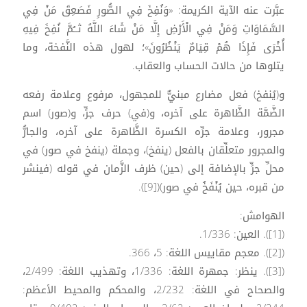
عبَّرت عنه الآية الكريمة: «وَنُفِخَ فِي الصُّورِ فَصَعِقَ مَنْ فِي
السَّمَاوَاتِ وَمَنْ فِي الْأَرْضِ إِلَّا مَنْ شَاءَ اللَّهُ ثــُمَّ نُفِخَ فِيهِ
أُخْرَى فَإِذَا هُمْ قِيَامٌ يَنْظُرُونَ»؛ لهول هذه النَّفخة، وما
يتلوها من حالات الحساب والعقاب.
و(يُنفخ) فعل مضارع مبنيٌّ للمجهول، مرفوع وعلامة رفعه
الضَّمَّة الظَّاهرة على آخره، و(في) حرف جرٍّ، و(صور) اسم
مجرور، وعلامة جرِّه الكسرة الظَّاهرة على آخره، والجارُّ
والمجرور متعلِّقان بالفعل (ينفخ)، وجملة (ينفخ في صور) في
محلِّ جرٍّ بالإضافة إلى (حين) ظرف الزَّمان في قوله (فينشر
من قبره، حين يُنْفَخُ في صور)([9]).
الهوامش:
([1]). العين: 1/336.
([2]). معجم مقاييس اللغة: 5، 366.
([3]). ينظر: جمهرة اللغة: 1/336، وتهذيب اللغة: 2/499،
والصحاح في اللغة: 2/232، والمحكم والمحيط الأعظم: