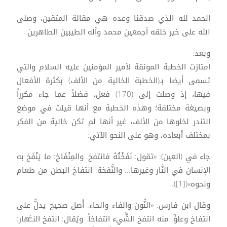
الحمد لله الذي صدقنا وعده هي مقالة المتقين، وصلى
الله على خير خلقه أجمعين محمد وآله الطيبين الطاهرين.
وبعد:
امتازت الخطبة المونقة لأمير المؤمنين عليه السلام والتي
تسمى أيضا بـ(الخطبة الخالية من الألف) بكثرة الأفعال
فيها، إذ وصلت إلى (170) فعل، فضلاً عما جاء مكرراً
وبصيغة مختلفة؛ وهذه الخطبة مع أنها قيلت في موضع
التندر لخلوها من الألف، غير أنها لم تكن خالية من الفكر
بمختلف أبعاده، وهو على النحو الآتي:
جاء في (العين): «تقول: نَفَخْتُهُ فانتفخ. والمِنْفَاخ: ما يَنْفَخ به
الإنسان في النَّار وغيرها... والنُّفخة: انتفاخ البطن من طعام
ونحوه»([1]).
وقال ابن فارس: «النُّون والفاء والحاء: أَصل صحيح يدلُّ على
انتفاخ وعلوٍّ. منه انتفخ الشَّيء انتفاخاً. ويُقال: انتفخ النــَّهار: