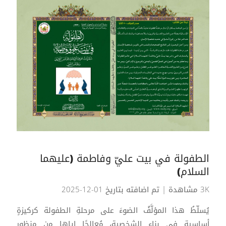
الطفولة في بيت عليّ وفاطمة (عليهما
السلام)
3K مشاهدة
| تم اضافته بتاريخ 01-12-2025
يُسلّطُ هذا المؤلَّفُ الضوءَ على مرحلةِ الطفولة كركيزةٍ
أساسيةٍ في بناءِ الشخصية، مُعالجًا إياها من منظورٍ