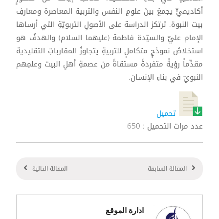
أكاديميٍّ يجمعُ بينَ علومِ النفس والتربية المعاصرة ومعارفِ
بيت النبوة. ترتكز الدراسة على الأصولِ التربويّةِ التي أرساها
الإمام عليّ والسيّدة فاطمة (عليهما السلام) والهدفُ هو
استخلاصُ نموذجٍ متكاملٍ للتربيةِ يتجاوزُ المقارباتِ التقليدية
مقدِّماً رؤيةً متفردةً مستقاةً من عصمةِ أهلِ البيت وعلمِهم
النبويّ في بناءِ الإنسان.
تحميل
عدد مرات التحميل : 650
المقالة السابقة
المقالة التالية
ادارة الموقع