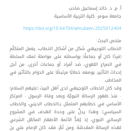
أ. م. د. خالد إسماعيل صاحب
جامعة سومر- كلية التربية الأساسية
https://doi.org/10.64704/almubeen.2025012404
ملخص البحث:
الخطاب التوجيهي شكل من أشكال الخطاب، يعمل المتكلّم
(فردًا كان أو جماعةً) بواسطته على مواصلة تملك السلطة
في الصراع اللغوي، ضد أفراد أو جماعات أخرى، من أجل
إحداث التأثير، بوصفه خطابًا مرتبطًا على الدوام بالتأثير في
المخاطب.
وقد كان الخطاب التوجيهي لدى أهل البيت (عليهم السلام)
- منذ ظهور الرسالة النبويَّة وبعد وفاة الرسول - المرتكز
الأساس في خطابهم المتمثل بـ(الخطاب الديني، والخطاب
السياسي). وهذا يدلُّ على وحدة الهدف في المشروع
الرسالي النبوي، إذ يُعَدُّ الأئمة الأطهار المكمّل الشرعي
لهذه الرسالة المقدسَّة. ومن ثَمَّ، فقد كان الإمام علي بن