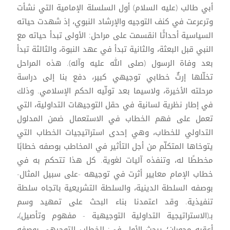
أبي طالب (عليه السلام) أول السلسلة الإمامية التي نشأت
وترعرعت في كنف التوجيه والإرشاد النبوي، إذ شهدت حياته
السياسية أحداثًا انقسمت على مراحل: الأولى تبدأ حياته مع
النبي قبل البعثة، والثانية تبدأ في عهد النبوة، والثالثة تبدأ
بعد وفاة الرسول (صلى الله عليه وآله). هذه المراحل
تخلّلها إرثٌ خطابي توجيهي كبير، دفع بنا إلى دراسة
مرحلته الأخيرة، ولاسيما بعد تولّيه الحكم الإسلامي. وذلك
في إطار نظرية لسانية في حقل التوجيهات التداولية، التي
تعمل على فهم الخطاب في الاستعمال ضمن المدلول
التداولي للخطاب، وهي إحدى استراتيجيات الخطاب التي
يتوخاها المتكلّم من أجل التأثير في المخاطب بوصفه خطابًا
مخططًا له، وتنفذه آليات لغوية. كل هذا تتحكم به في
خطاب الإمام معايير أثرت في توجيهه -على سبيل المثال-
بوصفه السلطة الدينية، والسلطة التشريعية باتجاه سلطة
تنفيذية. وقد اعتمدنا بناء البحث على تمهيد وسم
بـ(الاستراتيجية التداولية التوجيهية - مفهوم وتأصيل)،
أعقبه محوران؛ يبحث الأول في: الخطاب التوجيهي بوصفه