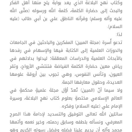
وكتاب نهج البلاغة الذي يعد بوابة يلج منها أهل الفكر
والبحث إلى حضارة الكلمة، كلمة الله ورسوله (صلّى الله
عليه وآله وسلم) وقرآنه الناطق علي بن أبي طالب (عليه
السلام).
لذا:
تدعو أُسرة (مجلة المبين) المفكرين والباحثين في الجامعات
والحوزات العلمية إلى الكتابة فيها والإسهام في رفدها
بالأبحاث العلمية والدراسات المعمّقة؛ ليدلوا بدلائهم في
رياض معين حضارة الكلمة الفياضة فتنتشي الأرواح، وتقر
العيون، وتأنس النفوس، وهي تجوب بين أروقة علومها
العديدة، وحقول معارفها الجمة.
ولا سيما أنّ (المبين) تُعدّ أوَّل مجلة علميةٍ محكمةٍ في
العالمِ الإِسلامي مختصةٍ بعلوم كتاب نهجِ البلاغة، وسيرة
الإمام علي (عليه السلام) وفكره.
سائلين الله تعالى التوفيق والتسديد لإدامة هذا الصرح
المعرفي، ونسأله بلطفه وسابق رحمته، وخير نعمه وأتمها
محمد وآله أن يديم علينا فضله وفضل رسوله الكريم وهو