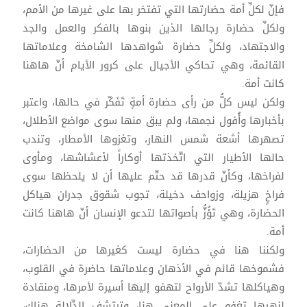
فإنّ لكلِّ أمة حضارتها التي تفتخر بها على غيرها من الأمم،
ولكلِّ حضارة رجالها الذين بنوها بالفكر والعمل والجد
والاجتهاد، ولكلِّ حضارة شواهدها الشامخة وعلاماتها
القائمة، وهي تحاكي الأجيال على كرور الأيام أنّ هاهنا
كانت أمة.
ولكن ليس كلُّ من رأى حضارة أمةٍ تَفَكّر في حالها، واعتبر
بأخبارها وأُفول نجمها، ولم يبق منها سوى مواضع الأطلال،
تصهرها أشعة شمس النهار، وتغزوها الأمطار، وتندب
حالها الأطيار التي اتّخذتها أوكاراً لأعشاشها، ومأوى
لفراخها، وكأنّ قدرها قد حتّم عليها أن لا يلحظها سوى
فراخٍ هزيلة، وزواحف دخيلة، تجوب شقوق جدران هياكل
الحضارة، وهي تَؤُزُّ بأصواتها لتدعو الإنسان أنّ هاهنا كانت
أمة.
ولكننا هنا في حضارة ليست كغيرها من الحضارات،
فشموخها قائم في الأذهان وعلاماتها حاضرة في القلوب،
وهياكلها تشدّ الأرواح لتهفو إليها أسيرة لأمرها، ومنقادة
لنهيها تغفو على المعنى هنا، وترتشف الدِّلالة هناك،