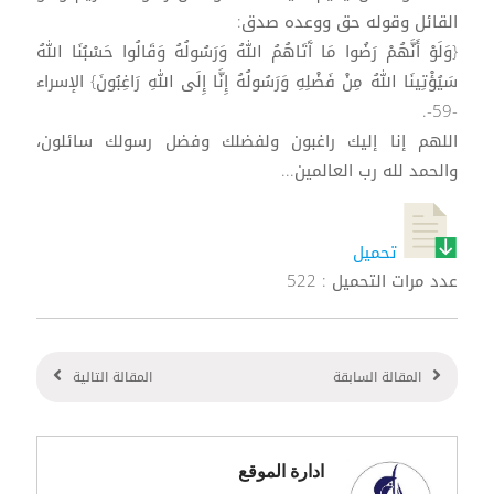
القائل وقوله حق ووعده صدق:
{وَلَوْ أَنَّهُمْ رَضُوا مَا آَتَاهُمُ اللهُ وَرَسُولُهُ وَقَالُوا حَسْبُنَا اللهُ
سَيُؤْتِينَا اللهُ مِنْ فَضْلِهِ وَرَسُولُهُ إِنَّا إِلَى اللهِ رَاغِبُونَ} الإسراء
-59-.
اللهم إنا إليك راغبون ولفضلك وفضل رسولك سائلون،
والحمد لله رب العالمين...
تحميل
عدد مرات التحميل : 522
المقالة السابقة
المقالة التالية
ادارة الموقع