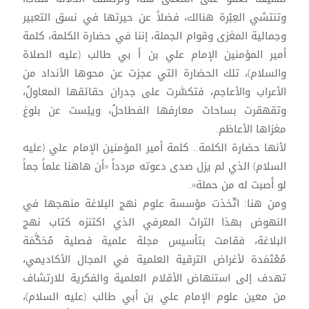
وتنتشي العِبْرة هنالك، فضلاً عن حيرتها في نسق التعبير
وجمالية المغزى وقوام الجملة، إننا في حضارة الكلمة، كلمة
أمير المؤمنين الإمام علي بن أ بي طالب (عليه الصلاة
والسلام)، تلك الحضارة التي عجزت عن محوها الأنداد من
الأعراب والأعاجم، فتكسَّرت على جدران حقائقها المعاولُ،
وتقهقرت بساحات معارفها الفطاحلُ، ويئِست عن بلوغ
مغزاها الأعاظم.
لأنها حضارة الكلمة.. كلمة أمير المؤمنين الإمام علي (عليه
السلام) الذي لم يزل صدى دعوته مردداً «أن هاهنا علماً جماً
لو أَصبت له من حملة».
ومن هنا: اتّخذت مؤسسة علوم نهج البلاغة منهجها في
النهوض بهذا التراث المعرفي الذي اكتنزه كتاب نهج
البلاغة، فقامت بتأسيس مجلة علمية فصلية مُحَكَّمَة
مُعْتَمَدة لأغراض الترقية العلمية في المجال الأكاديمي،
تهدف إلى استنهاض الأقلام العلمية والفكرية للارتشاف
من معين علوم الإمام علي بن أبي طالب (عليه السلام)،