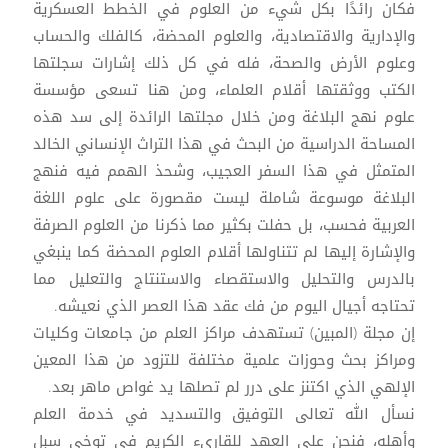
فكان رائدًا بكل شيء من العلوم في الخطط العسكرية
والإدارية والاقتصادية، والعلوم المحضة، كالفلك والحساب
وعلوم الأرض والصحة، فله في كل ذلك إشارات سجلتها
الكتب ووثقتها أقلام العلماء، ومن هنا تسعى مؤسسة
علوم نهج البلاغة ومن خلال مجلتها الرائدة إلى سد هذه
المساحة الدراسية من البحث في هذا التراث الإنساني الخالد
المتمثل في هذا السفر العجيب، وشحذ الهمم فيه فنهج
البلاغة موسوعة شاملة ليست مقصورة على علوم اللغة
العربية فحسب، بل حفلت بكثير مما ذكرنا من العلوم الصرفة
والإشارة إليها لم تتناولها أقلام العلوم المحضة كما ينبغي
بالدرس والتحليل والاستقصاء والاستنتاج والتعليل مما
تحتاجه أجيال اليوم من فك عقد هذا العصر الذي نعيشه.
إن مجلة (المبين) تستهدف مراكز العلم من جامعات وكليات
ومراكز بحث وحوزات علمية مختلفة للتزود من هذا المعين
الإلهي الذي اكتنز على درر لم تصلها يد غواص ماهر بعد.
نسأل الله تعالى التوفيق والتسديد في خدمة العلم
وأهله، فنحن على العهد للقاريء الكريم في توخي سبل