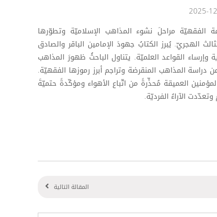
ة الفقهيّة مراحلَ نشوء المذاهب الإسلاميّة وتطوّرها
الث الهجريّ. يُبرز الكتابُ جهودَ الإمامين الباقر والصادق
إرساء القواعد العلميّة. يتناول الباحثُ ظهورَ المذاهب
ن دراسة المذاهب المنقرضة وتراجم أبرز رموزها الفقهيّة.
ؤمنين العميقة مُحذِّرةً من اتّباع الأهواء ومؤكّدةً حتميّةَ
تعدّدت الآراءُ الفرديّة.
المقالة التالية