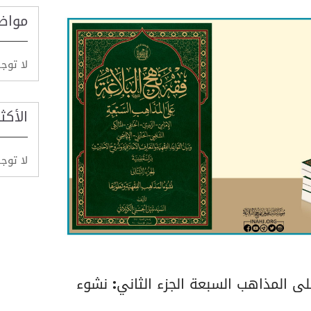
مواض
لا توج
الأكث
لا توج
ى المذاهب السبعة الجزء الثاني: نشوء