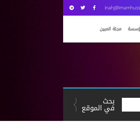
inahj@imamhuss
مؤسسة
مجلة المبين
بحث
في الموقع