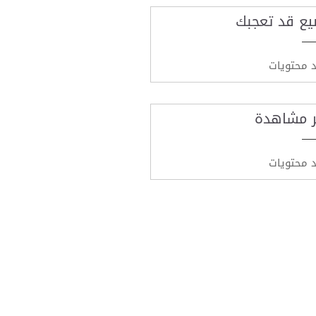
يع قد تعجبك
د محتويات
ر مشاهدة
د محتويات