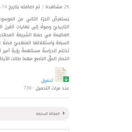
2K مشاهدة
| تم اضافته بتاريخ 14-12-2025
يستعرضّ الجزءُ الثاني من الموسوع
التاريخيّ وصولًا إلى نهايات القرن الث
العظيمة في حفظ الشريعة المحمّدية و
السبعة واستقلالها المنهجيّ فضلًا ع
تختتم الدراسةُ مستلهمةً رؤيةَ أمير الم
انتصار الحقِّ الناصع مهما طالت الأيامُ و
تحميل
عدد مرات التحميل : 739
المقالة السابقة