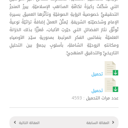
التي شكّلتْ ركيزةً لكافّةِ المذاهبِ الإسلاميّةِ. يبرزُ المنجزُ
التحقيقيُّ خصوصيةَ الرؤيةِ الصوفيّةِ وتأثّرَها العميقَ بسيرةِ
الإمامِ وشخصيّتهِ الشريفةِ. يُمثّلُ العملُ إضافةً تراثيّةً نوعيةً
تُوثّقُ نثارَ الفضائلِ التي حيّرتِ الألبابَ، مُعزِّزًا بذلك الخزانةَ
العلميّةَ بنفائسِ الفكرِ المرتبطِ بمحوريةِ سيّدِ الأوصياءِ
ومكانتهِ الروحيّةِ الشاملةِ، بأسلوبٍ يجمعُ بين التحليلِ
التاريخيِّ والتدقيقِ المنهجيِّ.
تحميل
تحميل
عدد مرات التحميل : 4593
المقالة السابقة
المقالة التالية