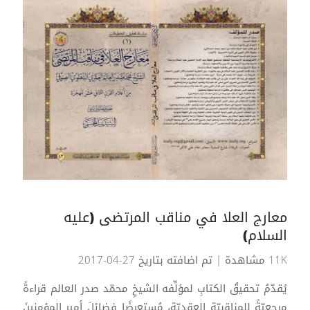
معارج العلا في مناقب المرتضى (عليه
السلام)
11K مشاهدة
| تم اضافته بتاريخ 27-04-2017
يُقدّمُ تحقيقُ الكتابِ لمؤلِّفه الشيخِ محمّد صدر العالم قراءةً
مرجعيّةً للمناقبيّةِ العقديّةِ، مُستعرِضًا فضائلَ أميرِ المؤمنينَ