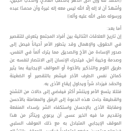
((الحمد لله وإن أتى الدّهرُ بالخطب الفادحِ، والحدثِ الجليلِ،
وأشهدُ أن لا إله إلّا الله ليس معه إله غيرهُ وأن محمدًا عبده
ورسوله صلى الله عليه وآله))
أما بعد:
إن تاريخ العلاقات الثنائية بين أفراد المجتمع يتعرض للتقصير
في الحقوق، والإهمال وقد يتطور الأمر أحياناً فيصل إلى
صدور الإساءة من الأخ والصديق مما يترك ألماً في النفس،
وصدمة وخيبة أمل، فيتحرك الإنسان إلى الانتصار لنفسه عن
طريق اللوم والتذكير بالأخوة أو المواقف الإيجابية بما يثير
كمائن نفس الطرف الآخر فيشعر بالتقصير أو الضغينة
والحقد فيزداد شراً ويحاول إيقاع الأذى به.
فلئلا يتسع الأمر وينتشر أكثر فيفضي إلى حالات من التشنج
والقطيعة جاءت هذه الدعوة إلى الرفق والمعاملة بالأحسن
ومقابلة الأذى بالإحسان واستكفاء الشر بإسداء المنفعة
وتقديم ما فيه الخير عسى أن يرعوي ويتأثر من هذا
الموقف الإيجابي المتبادل به مع ذلك الموقف السلبي
فينصلح ويتحسن وضعه اجتماعياً فيكسب الموقف بانتشاله