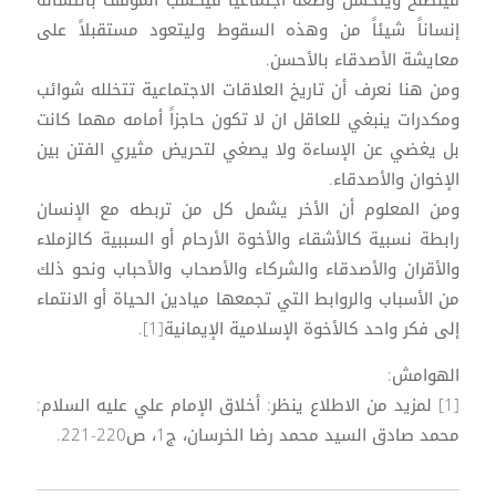
إنساناً شيئاً من وهذه السقوط وليتعود مستقبلاً على
معايشة الأصدقاء بالأحسن.
ومن هنا نعرف أن تاريخ العلاقات الاجتماعية تتخلله شوائب
ومكدرات ينبغي للعاقل ان لا تكون حاجزاً أمامه مهما كانت
بل يغضي عن الإساءة ولا يصغي لتحريض مثيري الفتن بين
الإخوان والأصدقاء.
ومن المعلوم أن الأخر يشمل كل من تربطه مع الإنسان
رابطة نسبية كالأشقاء والأخوة الأرحام أو السببية كالزملاء
والأقران والأصدقاء والشركاء والأصحاب والأحباب ونحو ذلك
من الأسباب والروابط التي تجمعها ميادين الحياة أو الانتماء
إلى فكر واحد كالأخوة الإسلامية الإيمانية[1].
الهوامش:
[1] لمزيد من الاطلاع ينظر: أخلاق الإمام علي عليه السلام:
محمد صادق السيد محمد رضا الخرسان، ج1، ص220-221.