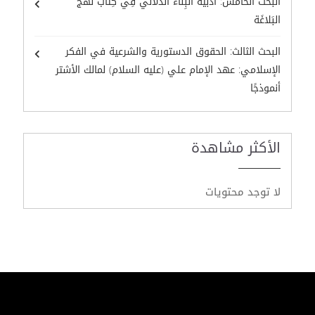
البحث الخامس: أدبيَّةُ البِناء الدِّلالي فِي كِتاب نهْج
البَلاغَة
البحث الثالث: الحقوق الدستورية والشرعية في الفكر
الإسلامي: عهد الإمام علي (عليه السلام) لمالك الأشتر
أنموذجًا
الأكثر مشاهدة
لا توجد محتويات