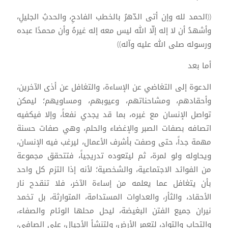
((الحمد لله وإن أتى الدّهرُ بالخطب الفادحِ، والحدثِ الجليلِ،
وأشهدُ أن لا إله إلّا الله ليس معه إله غيرهُ وأن محمدًا عبده
ورسوله صلى الله عليه وآله))
أما بعد
الدعوة إلى التغاضي عن الإساءة، والتغافل عن أذى الآخرين،
وأحقادهم، ومشاحناتهم، وعيوبهم، ومساويهم؛ ليمكن
تواصل الإنسان مع غيره، بما قد يجدي نفعاً، وإلا فيكفيه
اتصافه بصفات الصبر والإغضاء والحلم، وهي صفات حسنة
مهمة جداً، حتى وصفت بأشرف الأعمال، ليرغب فيه الإنسان،
ويحاوله ولو لمرة، ثم ليتعوده تدريجياً، فتتحقق مجموعة
من الفوائد الاجتماعية، والشخصية؛ لأنه إذا التزم كل واحد
بأن يتغافل عما يعلمه من إساءة الآخر، فلا تنقدح نار
الأحقاد، والثأر، والعداوات المستدامة، المتوارثة، بل تخمد
نيران جميع الفتن البغيضة، ليحل محلها الوئام والصفاء،
والتحاب والتواد، لتعمر الأرض، ولتنشأ الأجيال، على الصافي،