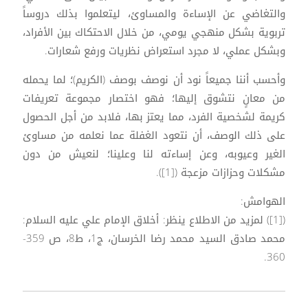
والتغاضي عن الإساءة والمساوئ، ليتعلموا بذلك دروساً
تربوية بشكل منهجي يومي، من خلال الاحتكاك بين الأفراد،
وبشكل عملي، لا مجرد استعراض نظريات ورفع شعارات.
وأحسب أننا جميعاً نود أن نوصف بوصف (الكريم)؛ لما يحمله
من معانٍ نتشوق إليها؛ فهو اختصار مجموعة تعريفات
كريمة لشخصية الفرد، مما يعتز بها، فلابد من أجل الحصول
على ذلك الوصف، أن نتعود الغفلة عما نعلمه من مساوئ
الغير وعيوبه، وعن إساءته لنا وعلينا؛ لنعيش من دون
مشكلات وحزازات مزعجة ([1]).
الهوامش:
([1]) لمزيد من الاطلاع ينظر: أخلاق الإمام علي عليه السلام:
محمد صادق السيد محمد رضا الخرسان، ج1، ط8، ص 359-
360.