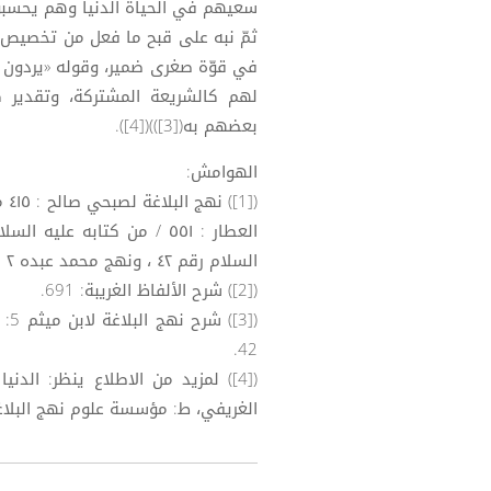
سعيهم في الحياة الدنيا وهم يحسبو
ثمّ نبه على قبح ما فعل من تخصيص قوم
في قوّة صغرى ضمير، وقوله «يردون إ
لهم كالشريعة المشتركة، وتقدير ك
بعضهم به([3]))([4]).
الهوامش:
السلام رقم ٤٢ ، ونهج محمد عبده ۲ ۷۰ من كتاب له عليه السلام إلى مصقلة .
([2]) شرح الألفاظ الغريبة: 691.
42.
([4]) لمزيد من الاطلاع ينظر: ال
الغريفي، ط: مؤسسة علوم نهج البلاغة ف