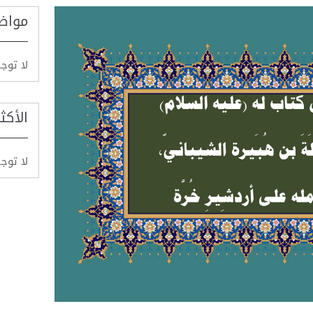
مواض
لا توج
الأكث
لا توج