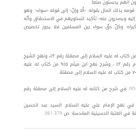
ن أنهم يحسنون صنعاً.
ه بذلك المال بقوله: «أَلَا وإنّ» إلى قوله «سواء»: وهو
ليه ويصدرون عنه» تأكيد لتساويهم في الاستحقاق وأنّه
براه: وكلّ حقّ سواء بين المسلمين فلا يجوز تخصيص
([1]) نهج البلاغة لصبحي صالح : ٤١٥ من كتاب له عليه السلام إلى مصقلة رقم ٤٣، ونهج الشيخ
العطار : ٥٥١ / من كتابه عليه السلام رقم ٤٣ ، وشرح نهج ابن میثم ٩٤٥ من كتاب له عليه
([3]) شرح نهج البلاغة لابن ميثم 5: 95/ في شرح من كتابه له عليه السلام إلى مصقلة رقم
دنيا في نهج الإمام علي عليه السلام: السيد عبد الحسين
ي العتبة الحسينية المقدسة: ص 379-381.