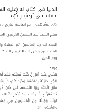
الدنيا في كتاب له (عليه السل
عامله على أردشِيرِ خُرَّة
605 مشاهدة
| تم اضافته بتاريخ 25-05-2026
بقلم السيد عبد الحسين الغريفي ال
الحمد لله رب العالمين، ثم الصلاة و
المصطفى وعلى آله الطيبين الطاهرين
يوم الدين.
وبعد:
بَلَغَنِي عَنْكَ أَمْرٌ إِنْ كُنْتَ فَعَلْتَهُ فَقَدْ أ
الَّذِي حَازَتْهُ رِمَاحُهُمْ وَخُيُولُهُمْ، وَأُرِيق
فَلَقَ الْحَبَّةَ وَبَرَأَ النَّسَمَةَ، لَئِنْ كَانَ ذَل
تَسْتَهِنَّ بِحَقِّ رَبِّكَ ، وَلَا تُصْلِحْ دُنْيَاكَ 
قِبَلَكَ وَقِبَلَنَا مِنَ الْمُسْلِمِينَ فِي قِسْم
وَالسَّلام([1]).