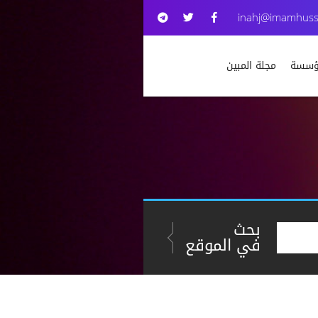
inahj@imamhuss
مؤسسة
مجلة المبين
بحث
في الموقع