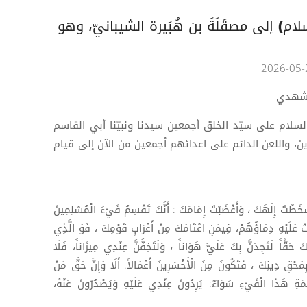
ام) إلى مصقَلَةَ بن هُبَيرة الشيبانيّ، وهو
مشهدي
السلام على سيّد الخلق أجمعين سيدنا ونبيّنا أبي القاسم
، واللعن الدائم على اعدائهم أجمعين من الآن إلى قيام
َسْخَطْتَ إِلَهَكَ ، وَأَغْضَبْتَ إِمَامَكَ : أَنَّكَ تَقْسِمُ فَيْءَ الْمُسْلِمِينَ
َتْ عَلَيْهِ دِمَاؤُهُمْ، فِيمَنِ اعْتَامَكَ مِنْ أَعْرَابِ قَوْمِكَ ، فَوَ الَّذِي
ِكَ حَقًّاً لَتَجِدَنَّ بِكَ عَلَيَّ هَوَاناً ، وَلَتَخِفَّنَّ عِنْدِي مِيزَاناً، فَلَا
بِمَحْقِ دِينِكَ ، فَتَكُونَ مِنَ الْأَخْسَرِينَ أَعْمَالاً. أَلَا وَإِنَّ حَقَّ مَنْ
َةِ هَذَا الْفَيْءِ سَوَاءٌ: يَرِدُونَ عِنْدِي عَلَيْهِ وَيَصْدُرُونَ عَنْهُ،