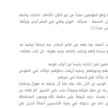
وقع للمؤمنين صلحاً من غير قتال؛ اعْتَامَكَ: اختارك، وأصله
ل: النسمة: - محركة - الروح، وهي في البشر أرجح، وبرأها:
ند([2]).
أعلمه بما بلغه من الأمر الصادر عنه إجمالاً ليتنبه له،
و سخط إلهه وغضب إمامه، ونبه بقوله: «إن كنت فعلته»:
ين لمن اختاره رئيساً من أعراب قومه.
هم وخيولهم، وعليه أريقت دماؤهم ليتأكد في النفوس
لك يتأكد قبح قسمته في غيرهم.
وعيد إن كان ذلك منه حقاً أن يلحقه به هوانٌ وحقارة
ه عن صغر منزلته وميزاناً نصب على التمييز. ثمّ نهاه عن
 بفساد دينه تنبيهاً على عظمة الله ووجوب المحافظة
ن ذلك من دخوله في زمرة الأخسرين أعمالاً الذين ضل