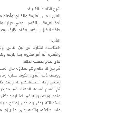
شرح الألفاظ الغريبة:
الفيء: مال الغنيمة والخراج، وأصله ما 
أخذ العيمة - بالكسر - وهي خيار الما
خلقها؛ قبل: - بكسر ففتح -ظرف بمعنى ع
الشرح:
«اعتامك»: اختارك من بين الناس، وقد 
واشعره أنه أمر مكروه بما يلزمه وه
على عدم تحققه لذلك.
ثم بين له ذلك وهو عطاؤه مال المسلم
ووصف ذلك الفيء بكونه حيازة رماح
ويتبين وجه استحقاقهم له. وبقدر ذ
ثمّ أقسم قسمه المعتاد في معرض ال
عنده، ويخف وزنه في اعتباره ؛ وكنى ب
استهانته بحق ربه وعن إصلاح دنياه
على طاعته، ونبّهه على ما يلزم م