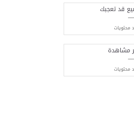
يع قد تعجبك
د محتويات
ر مشاهدة
د محتويات